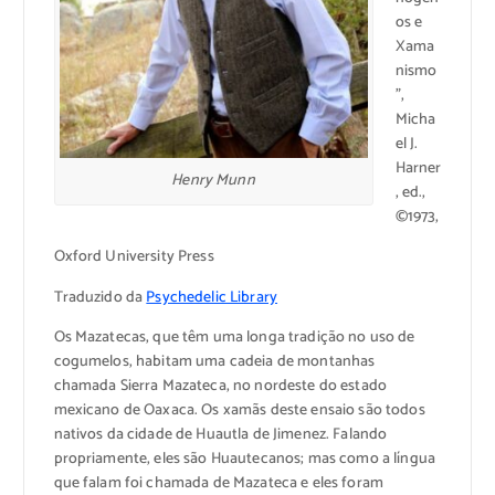
os e
Xama
nismo
”,
Micha
el J.
Harner
Henry Munn
, ed.,
©1973,
Oxford University Press
Traduzido da
Psychedelic Library
Os Mazatecas, que têm uma longa tradição no uso de
cogumelos, habitam uma cadeia de montanhas
chamada Sierra Mazateca, no nordeste do estado
mexicano de Oaxaca. Os xamãs deste ensaio são todos
nativos da cidade de Huautla de Jimenez. Falando
propriamente, eles são Huautecanos; mas como a língua
que falam foi chamada de Mazateca e eles foram