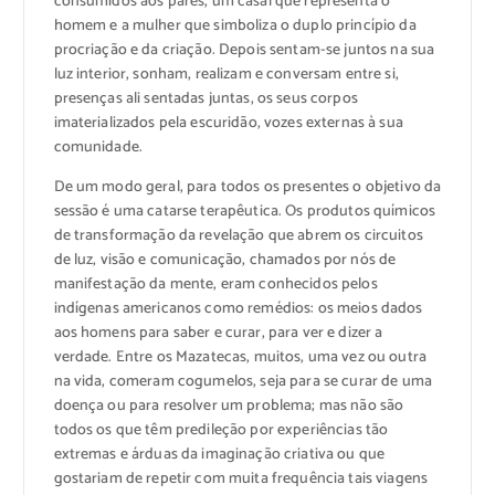
consumidos aos pares, um casal que representa o
homem e a mulher que simboliza o duplo princípio da
procriação e da criação. Depois sentam-se juntos na sua
luz interior, sonham, realizam e conversam entre si,
presenças ali sentadas juntas, os seus corpos
imaterializados pela escuridão, vozes externas à sua
comunidade.
De um modo geral, para todos os presentes o objetivo da
sessão é uma catarse terapêutica. Os produtos químicos
de transformação da revelação que abrem os circuitos
de luz, visão e comunicação, chamados por nós de
manifestação da mente, eram conhecidos pelos
indígenas americanos como remédios: os meios dados
aos homens para saber e curar, para ver e dizer a
verdade. Entre os Mazatecas, muitos, uma vez ou outra
na vida, comeram cogumelos, seja para se curar de uma
doença ou para resolver um problema; mas não são
todos os que têm predileção por experiências tão
extremas e árduas da imaginação criativa ou que
gostariam de repetir com muita frequência tais viagens