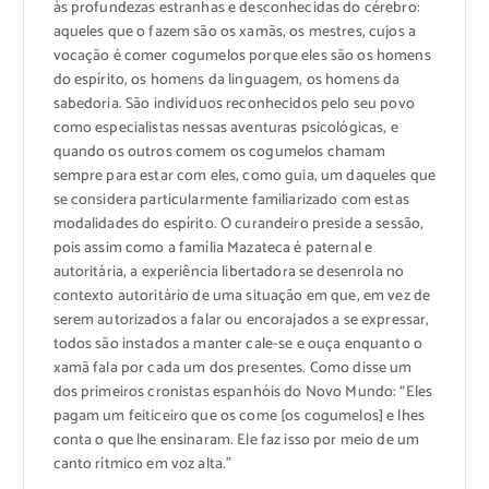
às profundezas estranhas e desconhecidas do cérebro:
aqueles que o fazem são os xamãs, os mestres, cujos a
vocação é comer cogumelos porque eles são os homens
do espírito, os homens da linguagem, os homens da
sabedoria. São indivíduos reconhecidos pelo seu povo
como especialistas nessas aventuras psicológicas, e
quando os outros comem os cogumelos chamam
sempre para estar com eles, como guia, um daqueles que
se considera particularmente familiarizado com estas
modalidades do espírito. O curandeiro preside a sessão,
pois assim como a família Mazateca é paternal e
autoritária, a experiência libertadora se desenrola no
contexto autoritário de uma situação em que, em vez de
serem autorizados a falar ou encorajados a se expressar,
todos são instados a manter cale-se e ouça enquanto o
xamã fala por cada um dos presentes. Como disse um
dos primeiros cronistas espanhóis do Novo Mundo:
“Eles
pagam um feiticeiro que os come [os cogumelos] e lhes
conta o que lhe ensinaram. Ele faz isso por meio de um
canto rítmico em voz alta.”