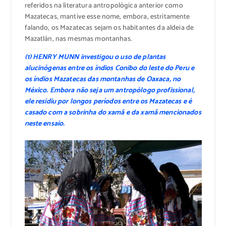
referidos na literatura antropológica anterior como
Mazatecas, mantive esse nome, embora, estritamente
falando, os Mazatecas sejam os habitantes da aldeia de
Mazatlán, nas mesmas montanhas.
(1) HENRY MUNN investigou o uso de plantas
alucinógenas entre os índios Conibo do leste do Peru e
os índios Mazatecas das montanhas de Oaxaca, no
México. Embora não seja um antropólogo profissional,
ele residiu por longos períodos entre os Mazatecas e é
casado com a sobrinha do xamã e da xamã mencionados
neste ensaio.