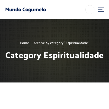
S
k
Mundo Cogumelo
i
p
t
o
c
o
Home
Archive by category "Espiritualidade"
n
t
Category Espiritualidade
e
n
t