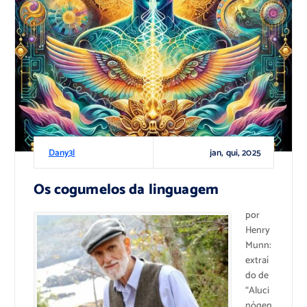
jan, qui, 2025
Dany3l
Os cogumelos da linguagem
por
Henry
Munn:
extraí
do de
“Aluci
nógen