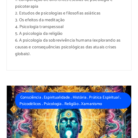
psicoterapia
2. Estudos de psicologias e filosofias asiáticas
3. O
s efeitos da meditação
4. Psicologia transpessoal
5. A psicologia da religião
6. A psicologia da sobrevivência humana (explorando as
causas e consequências psicológicas das atuais crises
globais).
,
,
,
,
Consciência
Espiritualidade
História
Prática Espiritual
,
,
,
Psicodélicos
Psicologia
Religião
Xamanismo