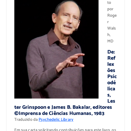
to
por
Roge
r
Wals
h,
MD
De:
Ref
lex
ões
Psic
odé
lica
s,
Les
ter Grinspoon e James B. Bakalar, editores
©Imprensa de Ciências Humanas, 1983
Traduzido da
Psychedelic Library
Em sua carta solicitando contribuições para este livro, os