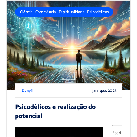
,
,
,
Ciência
Consciência
Espiritualidade
Psicodélicos
jan, qua, 2025
Dany3l
Psicodélicos e realização do
potencial
Escri