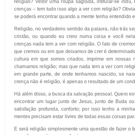
religião? Vestir uma roupa sagrada, intitular-se indú,
crenças – tem tudo isso algo a ver com religião? Obvi
se poderá encontrar quando a mente tenha entendido e 
Religião, no verdadeiro sentido da palavra, não trás
cristão, ou quando eu creio numa coisa e você nel
crenças nada tem a ver com religião. O fato de crerm
que cremos ou em que deixamos de crer é determinado
cultura em que somos criados, imprime em nossas m
chamamos religião; mas que nada tem a ver com relig
em grande parte, de onde tenhamos nascido, se nasc
crença não é religião, é apenas o resultado de um con
Há além disso, a busca da salvação pessoal. Quero esta
encontrar um lugar junto de Jesus, junto de Buda ou
satisfação profunda, conforto; por isso tenho a minh
mentes precisam estar livres de todas essas coisas par
E será religião simplesmente uma questão de fazer o b