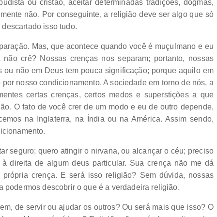
 budista ou cristão, aceitar determinadas tradições, dogmas,
amente não. Por conseguinte, a religião deve ser algo que só
descartado isso tudo.
 separação. Mas, que acontece quando você é muçulmano e eu
a não crê? Nossas crenças nos separam; portanto, nossas
os ou não em Deus tem pouca significação; porque aquilo em
 por nosso condicionamento. A sociedade em torno de nós, a
entes certas crenças, certos medos e superstições a que
ião. O fato de você crer de um modo e eu de outro depende,
emos na Inglaterra, na Índia ou na América. Assim sendo,
dicionamento.
r seguro; quero atingir o nirvana, ou alcançar o céu; preciso
 à direita de algum deus particular. Sua crença não me dá
a própria crença. E será isso religião? Sem dúvida, nossas
a podermos descobrir o que é a verdadeira religião.
em, de servir ou ajudar os outros? Ou será mais que isso? O