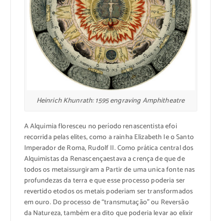
Heinrich Khunrath: 1595 engraving Amphitheatre
A
Alquimia
floresceu
no período
renascentista
e
foi
recorrida
pelas
elites
, como
a
rainha
Elizabeth
I
e o
Santo
Imperador
de Roma,
Rudolf
II.
Como prática central
dos
Alquimistas
da
Renascença
estava
a
c
rença
de
q
ue
de
todos os
metais
surgiram
a
Partir
de
uma unica f
onte
nas
profundezas
da
terra
e
q
ue
esse p
rocesso
poderia
s
er
revertido
e
t
odos os
metais
poderiam
s
er
t
ransformados
em o
uro.
Do p
rocesso de
“
transmutação” ou
Reversão
da Natureza
, também era dito que
poderia
levar ao
elixir