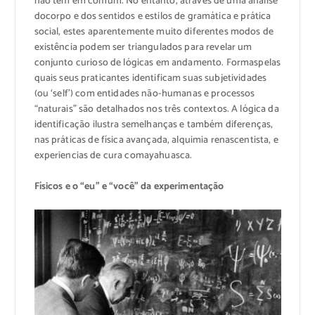
não
têm em comum.
No entanto,
através de
uma análise
do
corpo e dos sentidos
e estilos de
gramática e
prática
social
, estes
aparentemente muito
diferentes
modos de
existência
podem ser
triangulados
para revelar
um
conjunto
curioso
de lógicas
em andamento
. Formas
pelas
quais
seus praticantes
identificam
suas subjetividades
(ou
‘self’
)
com entidades
não-humanas
e processos
“naturais”
são detalhados
nos três
contextos.
A
lógica da
identificação
ilustra
semelhanças
e também
diferenças,
nas práticas
de
física avançada
,
alquimia renascentista,
e
experiencias de cura com
ayahuasca.
Físicos e o “eu” e “você” da experimentação