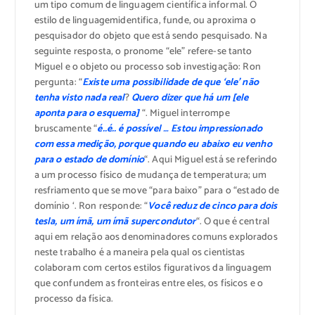
um tipo comum de
linguagem científica
informal.
O
estilo de
linguagem
identifica
,
funde
,
ou
aproxima
o
pesquisador do
objeto que está sendo
pesquisado
.
Na
seguinte
resposta
, o pronome
“ele”
refere-se tanto
Miguel
e o objeto
ou processo
sob investigação
: Ron
pergunta: “
Existe uma
possibilidade de que ‘ele’
não
tenha visto nada
real
?
Quero dizer que há
um
[
ele
aponta para
o esquema
]
“
.
Miguel
interrompe
bruscamente
“
é..é..
é possível
…
Estou impressionado
com
essa
medição
, porque
quando eu abaixo
eu venho
para o
estado
de domínio
“.
Aqui
Miguel
está se referindo
a
um processo físico
de mudança de temperatura
;
um
resfriamento
que se move
“para baixo”
para
o “estado
de
domínio
‘
.
Ron
responde: “
Você
reduz
de cinco para dois
tesla,
um ímã
,
um ímã
supercondutor
“.
O que
é central
aqui em
relação aos
denominadores comuns
explorados
neste
trabalho é
a maneira pela qual
os cientistas
colaboram com
certos estilos
figurativos
da linguagem
que confundem
as fronteiras entre
eles, os físicos e o
processo da física
.