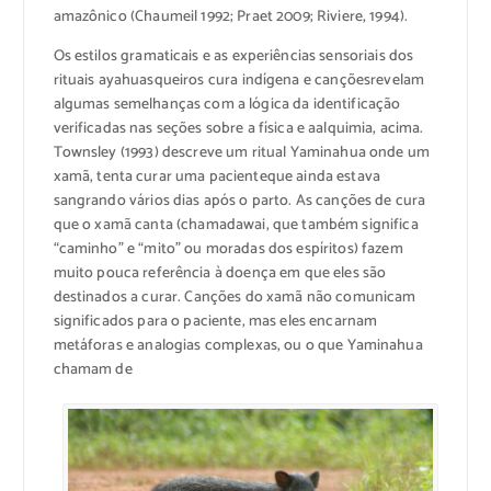
amazônico
(
Chaumeil
1992;
Praet
2009;
Riviere
, 1994).
Os estilos
gramaticais e
as
experiências sensoriais
dos
rituais
ayahuasqueiros
cura
indígena
e canções
revelam
algumas semelhanças com
a lógica da
identificação
verificadas nas
seções sobre
a física e a
alquimia,
acima.
Townsley
(1993)
descreve um
ritual
Yaminahua
onde
um
xamã
, tenta curar
uma paciente
que ainda
estava
sangrando
vários dias
após o parto.
As canções
de cura
que
o xamã
canta
(chamada
wai
, que também
significa
“caminho”
e
“mito”
ou
moradas dos
espíritos
)
fazem
muito
pouca referência
à doença
em que
eles
são
destinados a
curar.
Canções
do xamã
não comunicam
significados
para
o paciente, mas
eles encarnam
metáforas
e analogias
complexas
, ou o que
Yaminahua
chamam de