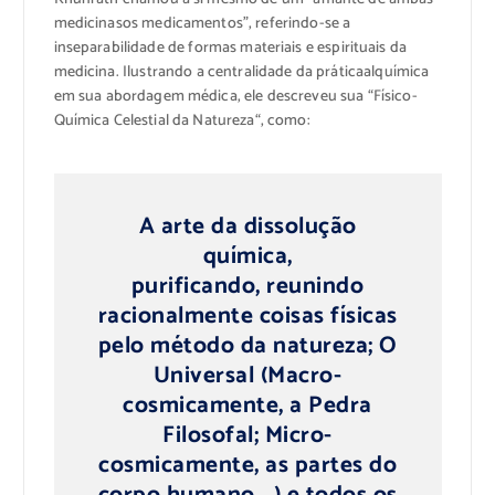
medicinasos
medicamentos”
, referindo-se
a
inseparabilidade
de
formas materiais
e espirituais da
medicina.
Ilustrando
a centralidade da
prática
alquímica
em sua
abordagem médica
, ele descreveu
sua “
Físico-
Química Celestial
da Natureza
“, como
:
A
arte da
dissolução
química
,
purificando,
reunindo
racionalmente
coisas físicas
pelo método
da natureza
; O
Universal
(
Macro-
cosmicamente,
a Pedra
Filosofal
;
Micro-
c
osmicamente,
as
partes do
corpo humano …
)
e
todos os