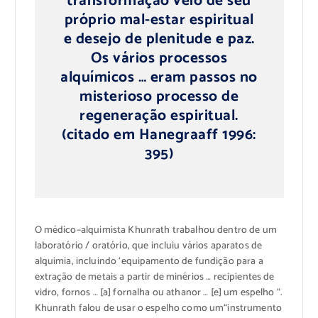
transformação
veio de seu
próprio
mal-estar
espiritual
e desejo
de plenitude
e paz.
Os vários
processos
alquímicos
…
eram
passos no
misterioso processo de
regeneração espiritual
.
(citado em
Hanegraaff
1996:
395)
O médico
–
alquimista
Khunrath
trabalhou
dentro de um
laboratório
/
oratório
, que incluiu
vários aparatos
de
alquimia
, incluindo
‘
equipamento de fundição
para a
extração de
metais
a partir de minérios
…
recipientes de
vidro
,
fornos
…
[
a]
fornalha ou
athanor
…
[
e]
um espelho
“
.
Khunrath
falou
de usar o
espelho como um
“instrumento