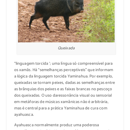
Queixada
“
linguagem
torcida
‘;
uma língua
só
compreensível para
os xamãs
.
Há
“semelhanças
perceptíveis
”
que informam
a lógica da linguagem
torcida
Yaminahua
.
Por exemplo,
queixadas se
tornam
peixes
, dadas as
semelhanças entre
as brânquias
dos peixes
e
as faixas brancas
no pescoço
dos
queixadas
.
O uso da
ressonância
visual ou
sensorial
em metáforas
de músicas
xamânicas
não é arbitrária
,
mas é
central para
a prática
Yaminahua de
cura
com
ayahuasca.
Ayahuasca
normalmente produz
uma poderosa