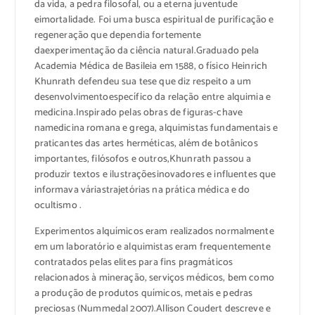
da vida,
a
pedra
filosofal
, ou
a
eterna
j
uventude
e
imortalidade
.
Foi uma
b
usca
e
spiritual
de
p
urificação
e
r
egeneração
q
ue
dependia
fortemente
da
e
xperimentação
da ciência
natura
l
.Graduado pela
Academia Médica
de Basileia
em 1588
, o físico
Heinrich
Khunrath
defendeu sua tese
que
diz respeito a um
desenvolvimento
específico
da relação entre
alquimia e
medicina.
Inspirado pelas
obras de
figuras-chave
na
medicina
romana e
grega
, alquimistas fundamentais
e
praticantes das artes
herméticas
, além de
botânicos
importantes, filósofos e
outros,
Khunrath
passou a
produzir
textos
e ilustrações
inovadores e influentes
que
informava várias
trajetórias
na prática médica e
do
ocultismo
.
E
xperimentos
alquímicos
eram
realizados normalmente
em um laboratório e
alquimistas
eram frequentemente
contratados
pelas elites
para fins
pragmáticos
relacionados à mineração
, serviços médicos, bem como
a
produção de produtos químicos
, metais e
pedras
preciosas
(
Nummedal
2007)
.
Allison
Coudert
descreve e