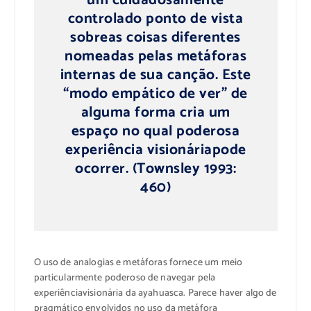
um
cuidadosamente
controlado ponto de vista
sobre
as
coisas diferentes
nomeadas pelas
metáforas
internas
de
sua canção
.
Este
“modo empático de ver
” de
alguma forma
cria
um
espaço no qual
poderosa
experiência visionária
pode
ocorrer
.
(
Townsley
1993:
460)
O uso de
analogias e metáforas
fornece
um meio
particularmente poderoso
de navegar
pela
experiência
visionária da
ayahuasca.
Parece haver
algo de
pragmático
envolvidos no
uso da metáfora