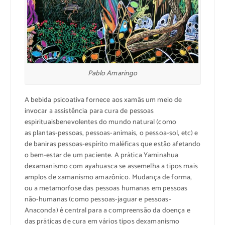
Pablo Amaringo
A bebida
psicoativa
fornece
aos
xamãs
u
m meio de
invocar a
assistência
para
cura
de
pessoas
espirituais
benevolentes
do mundo natural
(como
as
plantas-
pessoas,
pessoas-
animais, o pessoa-
sol,
etc)
e
de banir
as
pessoas-
espírito maléficas
que estão afetando
o bem-estar
de
um
paciente
.
A prática
Yaminahua
de
xamanismo com
ayahuasca
se assemelha
a
tipos
mais
amplos de
xamanismo amazônico
. Mudança de forma,
ou
a metamorfose
das pessoas humanas
em
pessoas
não-humanas
(como
pessoas-
jaguar
e pessoas-
Anaconda
)
é central para a
compreensão
da doença
e
das
práticas
de cura
em vários tipos de
xamanismo