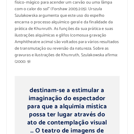
físico-
mágico
para acender um
carvão
ou uma lâmpa
com o calor
do sol”
(
Forshaw
2005:
205).
Urszula
Szulakowska
argumenta que
este uso
do espelho
encarna o
processo alquímico
geral e da finalidade
da
prática
de
Khunruth
.
As funções da
sua prática
e
suas
ilustrações
alquímicas
e glifos
(como
sua
gravação
Amphitheatre
acima
)
são voltados para
vários resultados
de
transmutação
ou reversão
da natureza.
Sobre as
g
ravuras e ilustrações de
Khunruth
,
Szulakowska
afirma:
(
2000: 9)
destinam-se a
estimular
a
imaginação do
espectador
para que
a
alquimia
mística
possa ter lugar
através do
ato de
contemplação
visual
…
O
teatro
de imagens
de