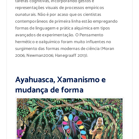
tarefas cognitivas
, incorporando
gestos e
representações visuais de
processos
empíricos
ou
naturais.
Não é por acaso
que os cientistas
contemporâneos
de primeira linha
estão empregando
formas de linguagem
e
prática
alquímica
em
tipos
avançados de
experimentação.
O
Pensamento
hermético e
o
alquímico
foram muito influentes
no
surgimento das
formas modernas de
ciência (
Moran
2006;
Newman
2006;
Hanegraaff
2013).
Ayahuasca, Xamanismo e
mudança de forma