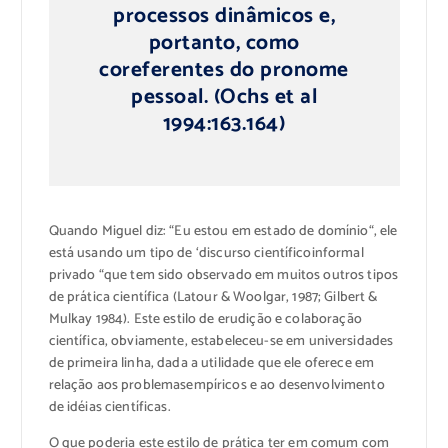
processos dinâmicos
e
,
portanto, como
coreferentes
do
pronome
pessoal
.
(
Ochs
et
al
1994:
163.164
)
Quando
Miguel
diz: “Eu
estou em
estado
de domínio
“, ele
está usando
um tipo de
‘
discurso científico
informal
privado “
que
tem sido observado em
muitos outros tipos
de
prática científica
(
Latour
&
Woolgar
, 1987;
Gilbert &
Mulkay
1984).
Este estilo de
erudição e
colaboração
científica
, obviamente,
estabeleceu-se
em
universidades
de primeira linha, dada a
utilidade
que ele oferece
em
relação aos problemas
empíricos e
ao desenvolvimento
de
idéias científicas
.
O que poderia
este estilo de
prática
ter em comum
com