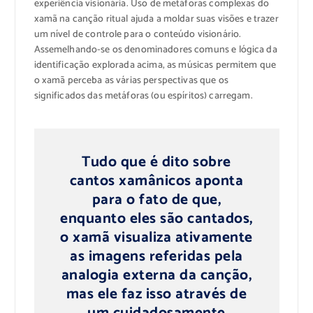
experiência visionária
.
Uso
de metáforas
complexas do
xamã
na canção
ritual
ajuda a
moldar
suas visões
e
trazer
um nível de
controle para o
conteúdo
visionário.
Assemelhando-se
os denominadores comuns
e
lógica da
identificação
explorada
acima
, as músicas
permitem que
o xamã
perceba
as várias
perspectivas que
os
significados das
metáforas (
ou espíritos)
carregam.
Tudo que é
dito sobre
cantos xamânicos
aponta
para
o fato de
que,
enquanto eles
são cantados,
o xamã
visualiza
ativamente
as imagens
referidas
pela
analogia
externa
da canção,
mas ele
faz isso através de