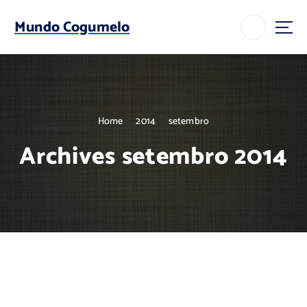
S
k
Mundo Cogumelo
i
p
t
o
c
o
Home
2014
setembro
n
t
Archives setembro 2014
e
n
t