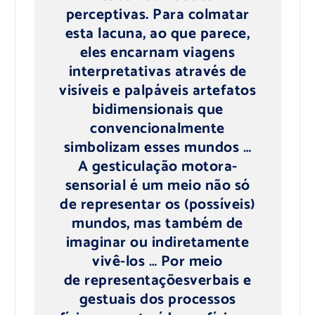
perceptivas
.
Para
colmatar
esta lacuna
, ao que parece,
eles e
ncarnam
viagens
interpretativas
através
de
visíveis e palpáveis
artefatos
bidimensionais
​​que
convencionalmente
simbolizam
esses mundos
…
A gesticulação motora-
sensorial
é um
meio não só
de representar
os (possíveis)
mundos
, mas também
de
imaginar
ou
indiretamente
vivê-los
…
Por meio
de
representações
verbais e
gestuais
dos processos