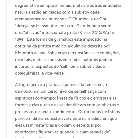
de
gramática
em que
minerais, metais
e outras entidades
naturais
estão animadas
com a subjetividade
e
temperamentos
humanos.
O
Chumbo
“quer
” ou
“
deseja” se
transmutar
em ouro
; O
antimônio
sente
uma
“
atração”
intencional
a
prata
(Kaiser
2010;
Waite
1894)
.
Esta forma de
gramática
está implicado
na
doutrina da
prática
médico-
alquímico
descrita por
Khunrath
acima.
Sob certas
circunstâncias e condições
,
minerais, metais e
outras entidades
naturais
podem
incorporar
aspectos do ‘self’
,
ou
a subjetividade
do
alquimista,
e vice-
versa.
A
linguagem e a prática alquímica da renascença
demonstram
um certo nível de
semelhança com
as
práticas contemporâneas
de físicos e
cientistas e
as
formas pelas quais
eles
se identificam
com os objetos
e
processos de
seus experimentos.
Os métodos
de físicos
parecem diferir
consideravelmente
na medida em que
eles usam
metáforas
e
trocam o
espiritual por
abordagens
figurativas
quando ‘
viajam através de’