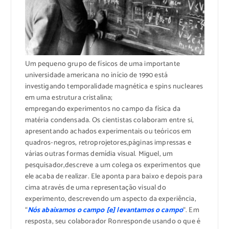
Um pequeno
grupo de físicos
de uma importante
universidade
americana
no início de 1990
está
investigando
temporalidade
magnética e
spins
nucleares
em uma estrutura cristalina
;
empregando
experimentos
no campo da
física da
matéria condensada
.
Os cientistas
colaboram entre si
,
apresentando
achados experimentais
ou teóricos
em
quadros-negros
, retroprojetores,
páginas impressas e
várias outras formas de
mídia
visual.
Miguel
, um
pesquisador,
descreve
a um colega
os experimentos
que
ele
acaba de realizar
.
Ele
aponta para baixo
e depois para
cima
através de uma
representação visual
do
experimento
, descrevendo
um aspecto
da experiência,
“
Nós abaixamos
o campo
[
e]
levantamos
o campo
“
.
Em
resposta,
seu colaborador
Ron
responde usando
o que é