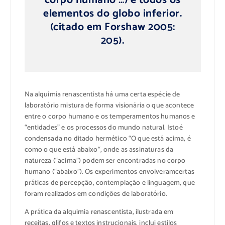
elementos
do
globo
inferior.
(citado em
Forshaw
2005:
205).
Na alquimia renascentista
há uma certa
espécie de
laboratório
mistura de forma visionária o
que acontece
entre
o corpo humano e
os
temperamentos
humanos
e
“entidades”
e os
processos do mundo
natural.
Isto
é
condensada
no ditado
hermético
“O que está
acima, é
como o que está
abaixo
“, onde
as assinaturas
da
natureza
(
“acima”
)
podem ser encontradas
no corpo
humano
(
“abaixo”
).
Os
experimentos envolveram
certas
práticas
de percepção
, contemplação e
linguagem,
que
foram realizados
em condições de laboratório
.
A prática da
alquimia
renascentista
, ilustrada em
receitas,
glifos
e textos
instrucionais
,
inclui
estilos