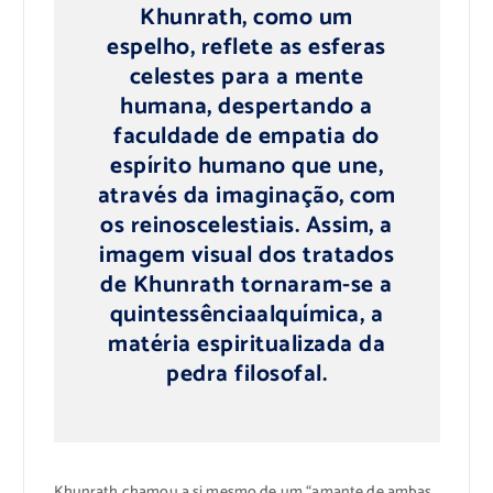
Khunrath
, como um
espelho,
reflete as
esferas
celestes
para
a mente
humana
, despertando
a
faculdade
de empatia
do
espírito humano
que une
,
através da imaginação
,
com
os reinos
celestiais.
Assim, a
imagem visual
dos
tratados
de
Khunrath
tornaram-se
a
quintessência
alquímica
, a
matéria
espiritualizada da
pedra filosofal
.
Khunrath
chamou a si mesmo
de
um “
amante
de ambas