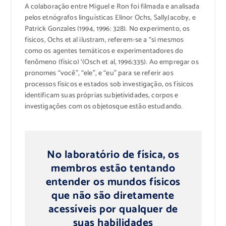
A colaboração entre
Miguel
e
Ron
foi filmada e
analisada
pelos etnógrafos
linguísticas
Elinor
Ochs
, Sally
Jacoby
,
e
Patrick
Gonzales
(
1994, 1996:
328)
.
No experimento,
os
físicos
,
Ochs
et
al
ilustram
,
referem-se a
“
si mesmos
como
os agentes
temáticos e
experimentadores
do
fenômeno
(físico)
‘
(
Osch
et
al
, 1996:
335)
.
Ao empregar
os
pronomes
“você”
,
“ele”
,
e
“eu”
para se referir aos
processos físicos
e estados
sob investigação
, os físicos
identificam
suas próprias
subjetividades
, corpos e
investigações
com os objetos
que estão estudando.
No
laboratório de física
, os
membros
estão tentando
entender
os mundos
físicos
que
não são diretamente
acessíveis
por qualquer
de
suas
habilidades