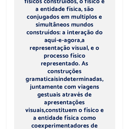
físicos
construídos
, o físico
e
a
entidade física
, são
conjugados
em
multiplos e
simultâneo
s
mundos
construídos
: a interação d
o
aqui
-e-agora
,
a
representação
visual,
e o
processo
físico
representado
.
As
construções
gramaticais
indeterminadas
,
juntamente com
viagens
gestuais
através de
apresentações
visuais
,
constituem
o
físico
e
a
entidade física
como
coexperimentadores
de