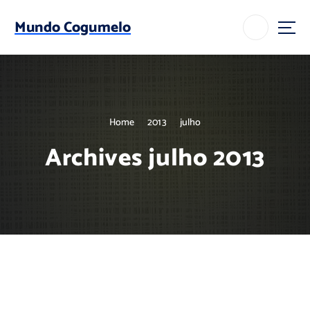
S
k
Mundo Cogumelo
i
p
t
o
c
o
Home
2013
julho
n
t
Archives julho 2013
e
n
t