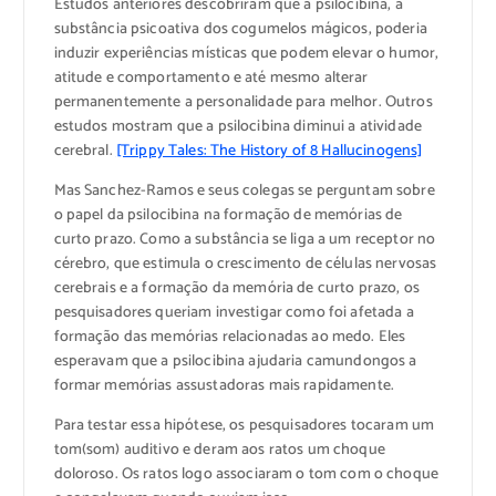
Estudos anteriores descobriram que a psilocibina, a
substância psicoativa dos cogumelos mágicos, poderia
induzir experiências místicas que podem elevar o humor,
atitude e comportamento e até mesmo alterar
permanentemente a personalidade para melhor. Outros
estudos mostram que a psilocibina diminui a atividade
cerebral.
[Trippy Tales: The History of 8 Hallucinogens]
Mas Sanchez-Ramos e seus colegas se perguntam sobre
o papel da psilocibina na formação de memórias de
curto prazo. Como a substância se liga a um receptor no
cérebro, que estimula o crescimento de células nervosas
cerebrais e a formação da memória de curto prazo, os
pesquisadores queriam investigar como foi afetada a
formação das memórias relacionadas ao medo. Eles
esperavam que a psilocibina ajudaria camundongos a
formar memórias assustadoras mais rapidamente.
Para testar essa hipótese, os pesquisadores tocaram um
tom(som) auditivo e deram aos ratos um choque
doloroso. Os ratos logo associaram o tom com o choque