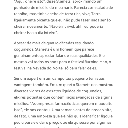
“Aqui, cheire isto”, disse Stamets, aproximando um
punhado de micélio do meu nariz. Parecia com salada de
repolho, mas tinha cheiro de terra rica, viva; Terra
ligeiramente picante que eu não pude fazer nada senão
cheirar novamente. “Não é incrível, ahh, eu poderia
cheirar isso o dia inteiro”.
Apesar de mais de quatro décadas estudando
cogumelos, Stamets é um homem que parece
genuinamente apreciar falar de suas qualidades. Ele
mesmo vai todos os anos para o festival Burning Man, o
festival na Nevada do Norte, só para falar deles.
Ser um expert em um campo tão pequeno tem suas
vantagens também. Em um quarto Stamets nos mostrou
diversos vidros de extratos líquidos de cogumelos,
elixires potentes que contêm raças avançadas de alguns
micélios. “As empresas farmacêuticas querem muuuuito
isso”, ele nos contou. Uma semana antes de nossa visita,
de fato, uma empresa que ele não quis identificar ligou e
pediu para ele dar o preço que ele quisesse por algumas