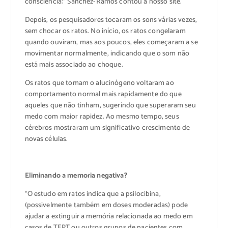
consciência:” Sánchez-Ramos contou a nosso site.
Depois, os pesquisadores tocaram os sons várias vezes,
sem chocar os ratos. No início, os ratos congelaram
quando ouviram, mas aos poucos, eles começaram a se
movimentar normalmente, indicando que o som não
está mais associado ao choque.
Os ratos que tomam o alucinógeno voltaram ao
comportamento normal mais rapidamente do que
aqueles que não tinham, sugerindo que superaram seu
medo com maior rapidez. Ao mesmo tempo, seus
cérebros mostraram um significativo crescimento de
novas células.
Eliminando a memoria negativa?
“O estudo em ratos indica que a psilocibina,
(possivelmente também em doses moderadas) pode
ajudar a extinguir a memória relacionada ao medo em
casos de TEPT ou outros grupos de pacientes com