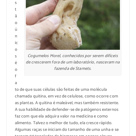
s
t
ã
o
ú
n
ic
o
Cogumelos Morel, conhecidos por serem difíceis
s
de crescerem fora de um laboratório, nasceram na
é
fazenda de Stamets.
o
f
a
to de que suas células são feitas de uma molécula
chamada quitina, em vez de celulose, como ocorre com
as plantas. A quitina é maleável, mas também resistente.
A sua habilidade de defender-se de patógenos externos
faz com que ela adquira valor na medicina e como
alimento. Talvez o melhor de tudo, ela cresce rápido.
Algumas raças se iniciam do tamanho de uma unha e se