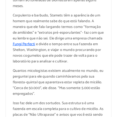
tornam 90 toneladas de biomassa em apenas alguns
meses.
Corpulento e barbudo, Stamets têm a aparência de um
homem que realmente sabe do que está falando. A
maneira que ele fala-largando termos como “formação
de amilóides” e “extratos pré-esporulantes”- faz com que
eu lembre que não sei. Ele dirige uma empresa chamada
Fungi Perfecti
e divide o tempo entre sua fazenda em
Shelton, Washington, e viajar o mundo procurando por
novos cogumelos que ele pode trazer de volta para o
laboratório para analisar e cultivar.
Quantos micologistas existem atualmente no mundo, eu
perguntei para ele quando caminhávamos pela sua
floresta-quintal que aparentava estar repleta de micélio.
“Cerca de 50.000″, ele disse. “Mas somente 5.000 estão
empregados”.
Isso faz dele um dos sortudos. Sua estrutura é uma
fazenda em escala completa para o cultivo de micélio. As
placas de “Não Ultrapasse” e avisos que você está sendo