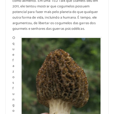
como alimento. Em uma TED Talk que Stamets deu em
2011, ele tentou mostrar que cogumelos possuem
potencial para fazer mais pelo planeta do que qualquer
outra forma de vida, incluindo a humana. É tempo, ele
argumentou, de libertar os cogumelos das garras dos
gourmets e senhores das guerras psicodélicas.
O
q
u
e
f
a
z
o
s
f
u
n
g
o