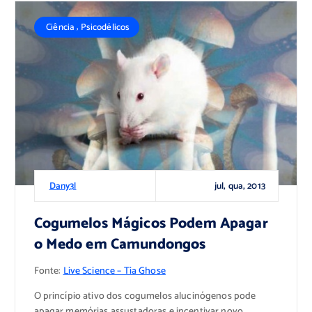
,
Ciência
Psicodélicos
jul, qua, 2013
Dany3l
Cogumelos Mágicos Podem Apagar
o Medo em Camundongos
Fonte:
Live Science – Tia Ghose
O princípio ativo dos cogumelos alucinógenos pode
apagar memórias assustadoras e incentivar novo