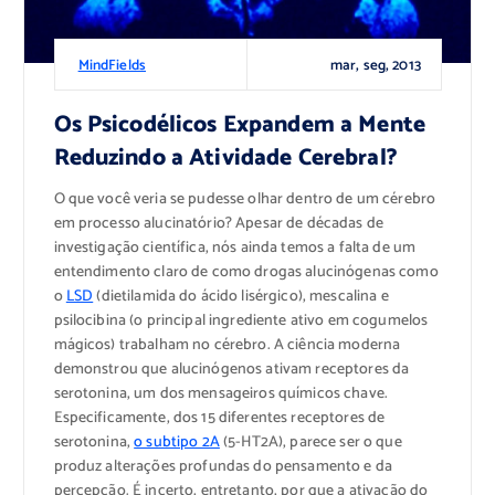
mar, seg, 2013
MindFields
Os Psicodélicos Expandem a Mente
Reduzindo a Atividade Cerebral?
O que você veria se pudesse olhar dentro de um cérebro
em processo alucinatório? Apesar de décadas de
investigação científica, nós ainda temos a falta de um
entendimento claro de como drogas alucinógenas como
o
LSD
(dietilamida do ácido lisérgico), mescalina e
psilocibina (o principal ingrediente ativo em cogumelos
mágicos) trabalham no cérebro. A ciência moderna
demonstrou que alucinógenos ativam receptores da
serotonina, um dos mensageiros químicos chave.
Especificamente, dos 15 diferentes receptores de
serotonina,
o subtipo 2A
(5-HT2A), parece ser o que
produz alterações profundas do pensamento e da
percepção. É incerto, entretanto, por que a ativação do