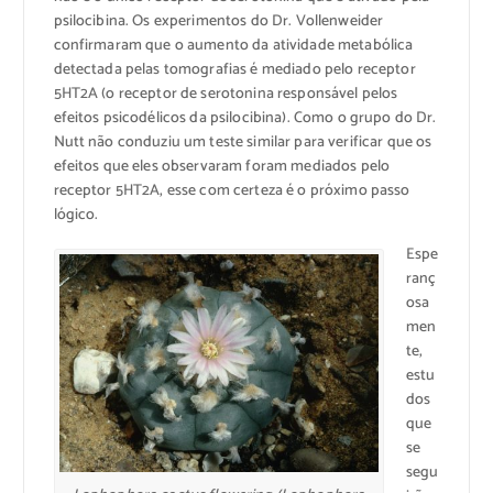
psilocibina. Os experimentos do Dr. Vollenweider
confirmaram que o aumento da atividade metabólica
detectada pelas tomografias é mediado pelo receptor
5HT2A (o receptor de serotonina responsável pelos
efeitos psicodélicos da psilocibina). Como o grupo do Dr.
Nutt não conduziu um teste similar para verificar que os
efeitos que eles observaram foram mediados pelo
receptor 5HT2A, esse com certeza é o próximo passo
lógico.
Espe
ranç
osa
men
te,
estu
dos
que
se
segu