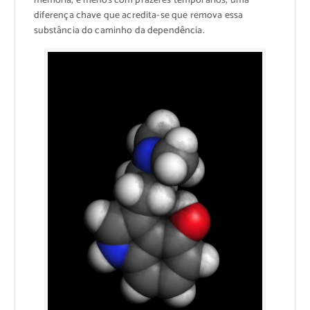
memória, e menos com prazeres temporários, uma
diferença chave que acredita-se que remova essa
substância do caminho da dependência.