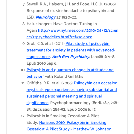
Sewell, R.A., Halpern, J.H. and Pope, H.G. Jr. (2006)
Response of cluster headache to psilocybin and
LSD.
Neurology
27
1920–22.
Hallucinogens Have Doctors Tuning In
Again
http://www.nytimes.com/2010/04/12/scien
ce/12psychedelics.html?ref=science
Grob, C.S. et al. (2011)
Pilot study of psilocybin
treatment for anxiety in patients with advanced-
stage cancer
.
Arch Gen Psychiatry
. Jan;68(1):71–8.
Epub 2010 Sep 6.
Psilocybin and quantum change in attitude and
behavior
” with Roland Griffiths
Griffiths, R.R. et al. (2006)
Psilocybin can occasion
mystical-type experiences having substantial and
sustained personal meaning and spiritual
significance
. Psychopharmacology (Berl).
187
, 268–
83; discussion 284-92. Epub 2006 Jul 7.
Psilocybin in Smoking Cessation: A Pilot
Study.
Horizons 2010: Psilocybin in Smoking
Cessation: A Pilot Study – Matthew W. Johnson,