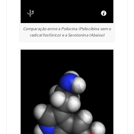
Comparação entre a Psilocina (Psilocibina sem o
radical fosfórico) e a Serotonina (Abaixo)