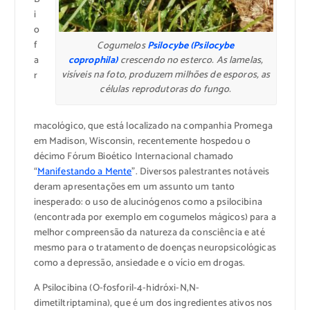
i
o
f
Cogumelos
Psilocybe (Psilocybe
a
coprophila)
crescendo no esterco. As lamelas,
visíveis na foto, produzem milhões de esporos, as
r
células reprodutoras do fungo.
macológico, que está localizado na companhia Promega
em Madison, Wisconsin, recentemente hospedou o
décimo Fórum Bioético Internacional chamado
“
Manifestando a Mente
”. Diversos palestrantes notáveis
deram apresentações em um assunto um tanto
inesperado: o uso de alucinógenos como a psilocibina
(encontrada por exemplo em cogumelos mágicos) para a
melhor compreensão da natureza da consciência e até
mesmo para o tratamento de doenças neuropsicológicas
como a depressão, ansiedade e o vício em drogas.
A Psilocibina (O-fosforil-4-hidróxi-N,N-
dimetiltriptamina), que é um dos ingredientes ativos nos