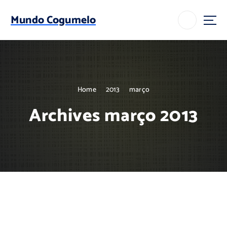
S
k
Mundo Cogumelo
i
p
t
o
c
o
Home
2013
março
n
t
Archives março 2013
e
n
t