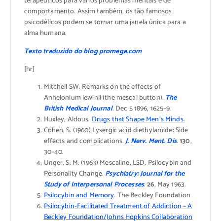
terapêuticos para vários problemas mentais e de
comportamento. Assim também, os tão famosos
psicodélicos podem se tornar uma janela única para a
alma humana.
Texto traduzido do blog
promega.com
[hr]
Mitchell SW. Remarks on the effects of
Anhelonium lewinii (the mescal button).
The
British Medical Journal
. Dec 5 1896, 1625–9.
Huxley, Aldous.
Drugs that Shape Men’s Minds.
Cohen, S. (1960) Lysergic acid diethylamide: Side
effects and complications.
J. Nerv. Ment
.
Dis
.
130
,
30–40.
Unger, S. M. (1963) Mescaline, LSD, Psilocybin and
Personality Change.
Psychiatry: Journal for the
Study of Interpersonal Processes
.
26
, May 1963.
Psilocybin and Memory
. The Beckley Foundation
Psilocybin-Facilitated Treatment of Addiction – A
Beckley Foundation/Johns Hopkins Collaboration