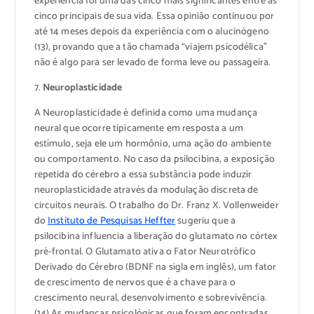
experiência foi uma das cinco mais significantes entre as
cinco principais de sua vida. Essa opinião continuou por
até 14 meses depois da experiência com o alucinógeno
(13), provando que a tão chamada “viajem psicodélica”
não é algo para ser levado de forma leve ou passageira.
7.
Neuroplasticidade
A Neuroplasticidade é definida como uma mudança
neural que ocorre tipicamente em resposta a um
estímulo, seja ele um hormônio, uma ação do ambiente
ou comportamento. No caso da psilocibina, a exposição
repetida do cérebro a essa substância pode induzir
neuroplasticidade através da modulação discreta de
circuitos neurais. O trabalho do Dr. Franz X. Vollenweider
do
Instituto de Pesquisas Heffter
sugeriu que a
psilocibina influencia a liberação do glutamato no córtex
pré-frontal. O Glutamato ativa o Fator Neurotrófico
Derivado do Cérebro (BDNF na sigla em inglês), um fator
de crescimento de nervos que é a chave para o
crescimento neural, desenvolvimento e sobrevivência.
(14) As mudanças psicológicas que foram encontradas