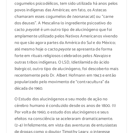
cogumelos psicodélicos, tem sido utilizada há anos pelos
povos indígenas das Américas; em fato, os Astecas
chamaram esses cogumelos de
teonanacatl
, ou “carne
dos deuses”. A Mescalina (o ingrediente psicoativo do
cacto
peyote
) é um outro tipo de alucinógeno que foi
amplamente utilizado pelos Nativos Americanos vivendo
no que são agora partes da América do Sul e do México;
até mesmo hoje o cacto
peyote
se apresenta de forma
forte em rituais religiosos celebrados pelos
Navajos
e
outras tribos indígenas. O LSD, (dietilamida do ácido
lisérgico), outro tipo de alucinógeno, foi descoberto mais
recentemente pelo Dr. Albert Hofmann em 1943 e então
popularizado pelo movimento de “contracultura” da
década de 1960.
O Estudo dos alucinógenos e seu modo de ação no
cérebro humano é conduzido desde os anos de 1800. (1)
Por volta de 1960, o estudo dos alucinógenos e seus
efeitos na consciência se aceleraram dramaticamente.
(2-4) Infelizmente, em vista das aventuras de entusiastas
de drogas como o doutor Timothy Leary, o interesse