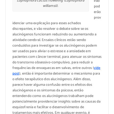
Lophophora cactus flowering (Lophophora
irão
williamsii).
pod
erão
prov
idenciar uma explicação para esses achados
discrepantes, e vão resolver o debate sobre se os
alucinógenos funcionam reduzindo ou aumentando a
atividade cerebral. Ensaios clínicos estão sendo
conduzidos para investigar se os alucinógenos podem
ser usados para aliviar o estresse e a ansiedade em
pacientes com câncer terminal, para atenuar os sintomas
do transtorno obsessivo-compulsivo, para reduzir a
frequências de enxaquecas em salvas, entre outros (
vide
post
), então é importante determinar o mecanismo para
o efeito terapêutico dos alucinógenos. Além disso,
parece haver alguma confusão entre os efeitos dos
alucinógenos e os sintomas da psicose, então
entendendo como os alucinógenos trabalham pode
potencialmente providenciar insights sobre as causas da
esquizofrenia e facilitar o desenvolvimento de
tratamentos mais efetivos. Em qualquer evento, é