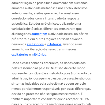
administração de psilocibina oralmente em humanos
aumenta a atividade metabólica nos córtex descritos
anteriormente, efeitos que acredita-se estarem
correlacionados com a intensidade da resposta
psicodélica. Estudos pré-clínicos, utilizando uma
variedade de técnicas diferentes, mostraram que
alucinógenos
aumentam
a atividade neural no córtex
pré-frontal e em outras regiões corticais ativando
neurônios
excitatórios
e
inibitórios
, levando a um
aumento na liberação de neurotransmissores
excitatórios
e
inibitórios
.
Dado a esses achados anteriores, os dados colhidos
pelas ressonâncias pelo Dr. Nutt são de certo modo
supreendentes. Questões metodológicas (como rota de
administração, dosagem, e o espectro e a extensão dos
sintomas induzidos pela psilocibina) podem ser pelo
menos parcialmente responsáveis por essas diferenças,
devido ao processo não ser igualmente medido. É
também importante considerar que o receptor 5HT2A
não é o único receptor de serotonina que é ativado pela