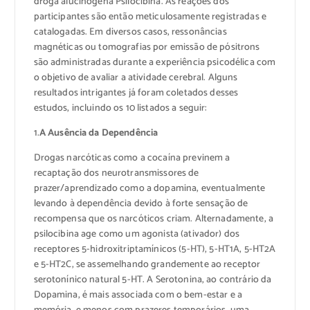
droga alucinógena Psilocibina. As reações dos
participantes são então meticulosamente registradas e
catalogadas. Em diversos casos, ressonâncias
magnéticas ou tomografias por emissão de pósitrons
são administradas durante a experiência psicodélica com
o objetivo de avaliar a atividade cerebral. Alguns
resultados intrigantes já foram coletados desses
estudos, incluindo os 10 listados a seguir:
1.
A Ausência da Dependência
Drogas narcóticas como a cocaína previnem a
recaptação dos neurotransmissores de
prazer/aprendizado como a dopamina, eventualmente
levando à dependência devido à forte sensação de
recompensa que os narcóticos criam. Alternadamente, a
psilocibina age como um agonista (ativador) dos
receptores 5-hidroxitriptamínicos (5-HT), 5-HT1A, 5-HT2A
e 5-HT2C, se assemelhando grandemente ao receptor
serotonínico natural 5-HT. A Serotonina, ao contrário da
Dopamina, é mais associada com o bem-estar e a