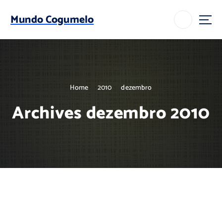
S
k
Mundo Cogumelo
i
p
t
o
c
o
Home
2010
dezembro
n
t
Archives dezembro 2010
e
n
t