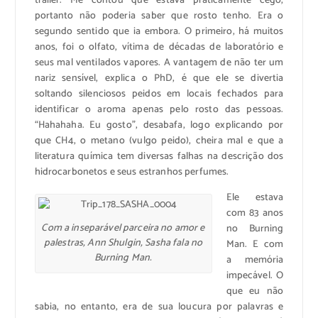
trailer. Me contou que estava praticamente cego,
portanto não poderia saber que rosto tenho. Era o
segundo sentido que ia embora. O primeiro, há muitos
anos, foi o olfato, vítima de décadas de laboratório e
seus mal ventilados vapores. A vantagem de não ter um
nariz sensível, explica o PhD, é que ele se divertia
soltando silenciosos peidos em locais fechados para
identificar o aroma apenas pelo rosto das pessoas.
“Hahahaha. Eu gosto”, desabafa, logo explicando por
que CH4, o metano (vulgo peido), cheira mal e que a
literatura química tem diversas falhas na descrição dos
hidrocarbonetos e seus estranhos perfumes.
Ele estava
com 83 anos
Com a inseparável parceira no amor e
no Burning
palestras, Ann Shulgin, Sasha fala no
Man. E com
Burning Man.
a memória
impecável. O
que eu não
sabia, no entanto, era de sua loucura por palavras e