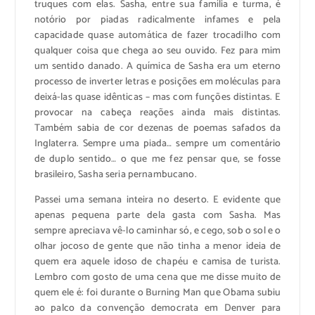
truques com elas. Sasha, entre sua família e turma, é
notório por piadas radicalmente infames e pela
capacidade quase automática de fazer trocadilho com
qualquer coisa que chega ao seu ouvido. Fez para mim
um sentido danado. A química de Sasha era um eterno
processo de inverter letras e posições em moléculas para
deixá-las quase idênticas – mas com funções distintas. E
provocar na cabeça reações ainda mais distintas.
Também sabia de cor dezenas de poemas safados da
Inglaterra. Sempre uma piada… sempre um comentário
de duplo sentido… o que me fez pensar que, se fosse
brasileiro, Sasha seria pernambucano.
Passei uma semana inteira no deserto. E evidente que
apenas pequena parte dela gasta com Sasha. Mas
sempre apreciava vê-lo caminhar só, e cego, sob o sol e o
olhar jocoso de gente que não tinha a menor ideia de
quem era aquele idoso de chapéu e camisa de turista.
Lembro com gosto de uma cena que me disse muito de
quem ele é: foi durante o Burning Man que Obama subiu
ao palco da convenção democrata em Denver para