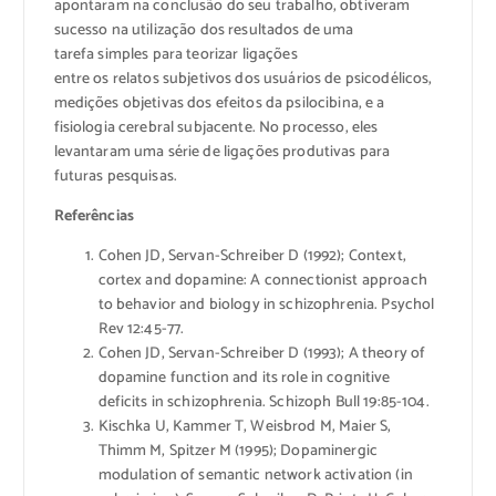
apontaram na conclusão do seu trabalho, obtiveram
sucesso na utilização dos resultados de uma
tarefa simples para teorizar ligações
entre os relatos subjetivos dos usuários de psicodélicos,
medições objetivas dos efeitos da psilocibina, e a
fisiologia cerebral subjacente. No processo, eles
levantaram uma série de ligações produtivas para
futuras pesquisas.
Referências
Cohen JD, Servan-Schreiber D (1992); Context,
cortex and dopamine: A connectionist approach
to behavior and biology in schizophrenia. Psychol
Rev 12:45-77.
Cohen JD, Servan-Schreiber D (1993); A theory of
dopamine function and its role in cognitive
deficits in schizophrenia. Schizoph Bull 19:85-104.
Kischka U, Kammer T, Weisbrod M, Maier S,
Thimm M, Spitzer M (1995); Dopaminergic
modulation of semantic network activation (in