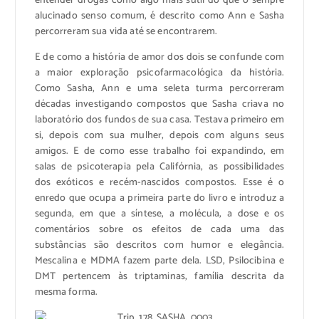
entender drogas como algo mais sutil do que o sempre
alucinado senso comum, é descrito como Ann e Sasha
percorreram sua vida até se encontrarem.
E de como a história de amor dos dois se confunde com
a maior exploração psicofarmacológica da história.
Como Sasha, Ann e uma seleta turma percorreram
décadas investigando compostos que Sasha criava no
laboratório dos fundos de sua casa. Testava primeiro em
si, depois com sua mulher, depois com alguns seus
amigos. E de como esse trabalho foi expandindo, em
salas de psicoterapia pela Califórnia, as possibilidades
dos exóticos e recém-nascidos compostos. Esse é o
enredo que ocupa a primeira parte do livro e introduz a
segunda, em que a síntese, a molécula, a dose e os
comentários sobre os efeitos de cada uma das
substâncias são descritos com humor e elegância.
Mescalina e MDMA fazem parte dela. LSD, Psilocibina e
DMT pertencem às triptaminas, família descrita da
mesma forma.