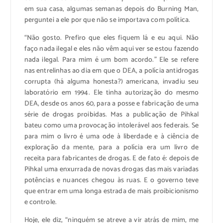
em sua casa, algumas semanas depois do Burning Man,
perguntei a ele por que não se importava com política.
“Não gosto. Prefiro que eles fiquem lá e eu aqui. Não
faço nada ilegal e eles não vêm aqui ver se estou fazendo
nada ilegal. Para mim é um bom acordo.” Ele se refere
nas entrelinhas ao dia em que o DEA, a polícia antidrogas
corrupta (há alguma honesta?) americana, invadiu seu
laboratório em 1994. Ele tinha autorização do mesmo
DEA, desde os anos 60, para a posse e fabricação de uma
série de drogas proibidas. Mas a publicação de Pihkal
bateu como uma provocação intolerável aos federais. Se
para mim o livro é uma ode à liberdade e à ciência de
exploração da mente, para a polícia era um livro de
receita para fabricantes de drogas. E de fato é: depois de
Pihkal uma enxurrada de novas drogas das mais variadas
potências e nuances chegou às ruas. E o governo teve
que entrar em uma longa estrada de mais proibicionismo
e controle.
Hoje, ele diz, “ninguém se atreve a vir atrás de mim, me