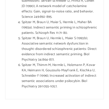
submission). Servan-Schreiber D, Printz H, Cohen
JD (1990); A network model of catcholamine
effects: Gain, signal-to-noise ratio, and behavior.
Science 249:892-895.
Spitzer M, Braun U, Maier S, Hermle L, Maher BA
(1993a); Indirect semantic priming in schizophrenic
patients. Schizoph Res 11:71-80.
Spitzer M, Braun U, Hermle L, Maier S (1993b);
Associative semantic network dysfunction in
thought-disordered schizophrenic patients: Direct
evidence from indirect semantic priming. Biol
Psychiatry 34:864-877.
Spitzer M, Thimm M, Hermle L, Holzmann P, Kovar
KA, Heimann H, Gouzoulis-Mayfrank E, Kischka U,
Schneider F (1996); Increased activation of indirect
semantic associations under psilocybin. Biol
Psychiatry 39:1055-1057.