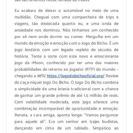
são sacramentos nesse ramadã de freaks.
Eu acabara de deixar o automóvel no meio de uma
multidão. Cheguei com uma companheira de trips e
viagens, tão deslocada quanto eu, e uma onda de
ansiedade nos dominou. Não tínhamos um conhecido
por ali nem onde dormir ou comer. Mergulhe em um
mundo de emoção e emoção com o Jogo do Bicho. É um
jogo lendário com um legado repleto de séculos de
história. Tente a sorte com este novo e emocionante
jogo da iMoon, conhecido por ter uma das maiores
probabilidades de retorno ao jogador (RTP) do mundo –
chegando a 98%!
https://jogodobichooficial.org/
Review
do caça-níquel Jogo Do Bicho. O Jogo Do Bicho combina
a simplicidade de uma loteria tradicional com a chance
de ganhar um grande prêmio de até 1,5 milhão de reais.
Com volatilidade moderada, este jogo oferece uma
combinação incomparável de oportunidade e emoção.
Renata, a cara amiga, aponta longe: “Vamos perguntar
para aquele ali”. Era um senhor em trajes budistas,
dançando em cima de um tablado. Simpático ao