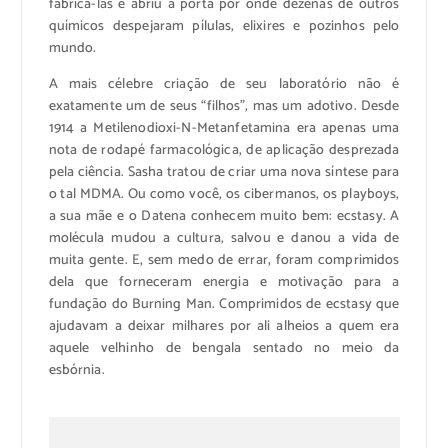
fabricá-las e abriu a porta por onde dezenas de outros
químicos despejaram pílulas, elixires e pozinhos pelo
mundo.
A mais célebre criação de seu laboratório não é
exatamente um de seus “filhos”, mas um adotivo. Desde
1914 a Metilenodioxi-N-Metanfetamina era apenas uma
nota de rodapé farmacológica, de aplicação desprezada
pela ciência. Sasha tratou de criar uma nova síntese para
o tal MDMA. Ou como você, os cibermanos, os playboys,
a sua mãe e o Datena conhecem muito bem: ecstasy. A
molécula mudou a cultura, salvou e danou a vida de
muita gente. E, sem medo de errar, foram comprimidos
dela que forneceram energia e motivação para a
fundação do Burning Man. Comprimidos de ecstasy que
ajudavam a deixar milhares por ali alheios a quem era
aquele velhinho de bengala sentado no meio da
esbórnia.