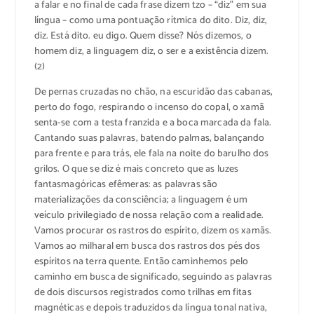
a falar e no final de cada frase dizem tzo – “diz” em sua
língua – como uma pontuação rítmica do dito. Diz, diz,
diz. Está dito. eu digo. Quem disse? Nós dizemos, o
homem diz, a linguagem diz, o ser e a existência dizem.
(2)
De pernas cruzadas no chão, na escuridão das cabanas,
perto do fogo, respirando o incenso do copal, o xamã
senta-se com a testa franzida e a boca marcada da fala.
Cantando suas palavras, batendo palmas, balançando
para frente e para trás, ele fala na noite do barulho dos
grilos. O que se diz é mais concreto que as luzes
fantasmagóricas efêmeras: as palavras são
materializações da consciência; a linguagem é um
veículo privilegiado de nossa relação com a realidade.
Vamos procurar os rastros do espírito, dizem os xamãs.
Vamos ao milharal em busca dos rastros dos pés dos
espíritos na terra quente. Então caminhemos pelo
caminho em busca de significado, seguindo as palavras
de dois discursos registrados como trilhas em fitas
magnéticas e depois traduzidos da língua tonal nativa,