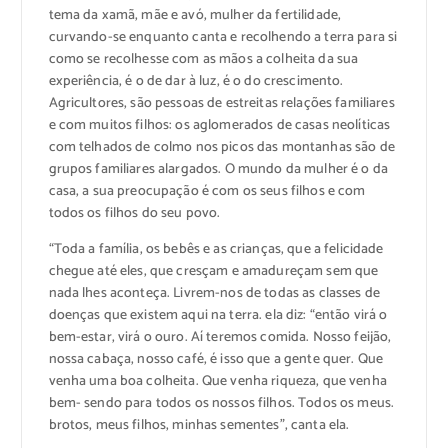
tema da xamã, mãe e avó, mulher da fertilidade,
curvando-se enquanto canta e recolhendo a terra para si
como se recolhesse com as mãos a colheita da sua
experiência, é o de dar à luz, é o do crescimento.
Agricultores, são pessoas de estreitas relações familiares
e com muitos filhos: os aglomerados de casas neolíticas
com telhados de colmo nos picos das montanhas são de
grupos familiares alargados. O mundo da mulher é o da
casa, a sua preocupação é com os seus filhos e com
todos os filhos do seu povo.
“Toda a família, os bebês e as crianças, que a felicidade
chegue até eles, que cresçam e amadureçam sem que
nada lhes aconteça. Livrem-nos de todas as classes de
doenças que existem aqui na terra. ela diz: “então virá o
bem-estar, virá o ouro. Aí teremos comida. Nosso feijão,
nossa cabaça, nosso café, é isso que a gente quer. Que
venha uma boa colheita. Que venha riqueza, que venha
bem- sendo para todos os nossos filhos. Todos os meus.
brotos, meus filhos, minhas sementes”, canta ela.