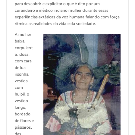
para descobrir e explicitar o que é dito por um
curandeiro e médico indiano mulher durante essas
experiências extáticas da voz humana falando com força
rítmica as realidades da vida e da sociedade.
A mulher
baixa,
corpulent
a, idosa,
com cara
de lua
risonha,
vestida
com
huipil, o
vestido
longo,
bordado
de flores e
pássaros,
das