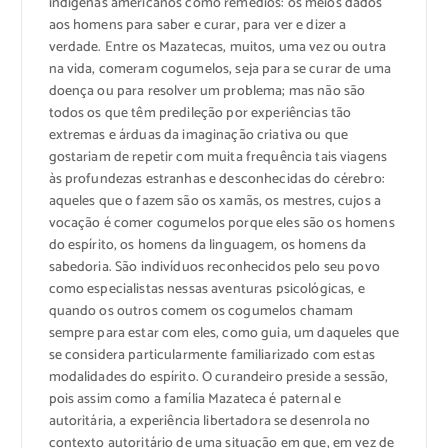
indígenas americanos como remédios: os meios dados
aos homens para saber e curar, para ver e dizer a
verdade. Entre os Mazatecas, muitos, uma vez ou outra
na vida, comeram cogumelos, seja para se curar de uma
doença ou para resolver um problema; mas não são
todos os que têm predileção por experiências tão
extremas e árduas da imaginação criativa ou que
gostariam de repetir com muita frequência tais viagens
às profundezas estranhas e desconhecidas do cérebro:
aqueles que o fazem são os xamãs, os mestres, cujos a
vocação é comer cogumelos porque eles são os homens
do espírito, os homens da linguagem, os homens da
sabedoria. São indivíduos reconhecidos pelo seu povo
como especialistas nessas aventuras psicológicas, e
quando os outros comem os cogumelos chamam
sempre para estar com eles, como guia, um daqueles que
se considera particularmente familiarizado com estas
modalidades do espírito. O curandeiro preside a sessão,
pois assim como a família Mazateca é paternal e
autoritária, a experiência libertadora se desenrola no
contexto autoritário de uma situação em que, em vez de