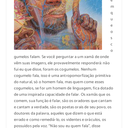
e
m
q
u
e
o
s
c
o
gumelos falam. Se você perguntar a um xamã de onde
vêm suas imagens, ele provavelmente responderá: não
fui eu que disse, foram os cogumelos. Nenhum
cogumelo fala, isso é uma antropomorfização primitiva
do natural, só o homem fala, mas quem come esses
cogumelos, se for um homem de linguagem, fica dotado
de uma inspirada capacidade de falar. Os xamãs que os
comem, sua função é falar, são os oradores que cantam
e cantam a verdade, são os poetas orais de seu povo, os
doutores da palavra, aqueles que dizem o que está
errado e como remediá-lo, os videntes e oráculos, os
possuídos pela voz. “Não sou eu quem fala”, disse