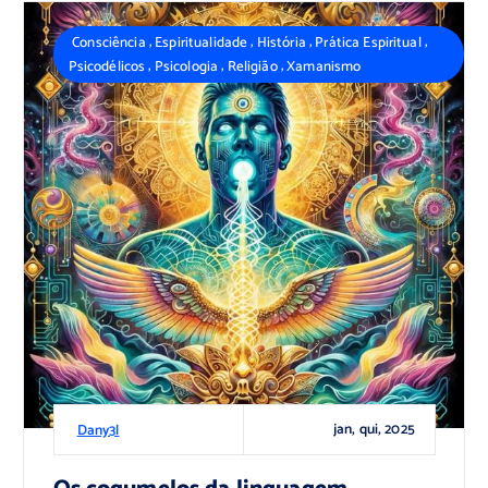
,
,
,
,
Consciência
Espiritualidade
História
Prática Espiritual
,
,
,
Psicodélicos
Psicologia
Religião
Xamanismo
jan, qui, 2025
Dany3l