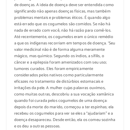
de doenças. A ideia de doença deve ser entendida como
significando não apenas doenças físicas, mas também
problemas mentais e problemas éticos. É quando algo
está errado que os cogumelos são comidos. Se não há
nada de errado com você, não há razão para comê-los.
Até recentemente, os cogumelos eram o único remédio
a que os indígenas recorriam em tempos de doença. ‘Seu
valor medicinal não é de forma alguma meramente
mágico, mas químico. Segundo os índios, a sífilis, o
câncer e a epilepsia foram amenizados com seu uso;
tumores curados. Eles foram empiricamente
considerados pelos nativos como particularmente
eficazes no tratamento de distúrbios estomacais e
irritações da pele. A mulher cujas palavras ouvimos,
como muitas outras, descobriu a sua vocação xamânica
quando foi curada pelos cogumelos de uma doença:
depois da morte do marido, começou a ter espinhas; ela
recebeu os cogumelos para ver se eles a “ajudariam” e a
doença desapareceu. Desde então, ela os comeu sozinha
e os deu a outras pessoas.