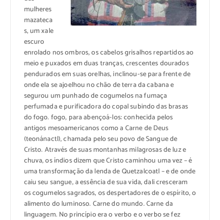
mulheres
mazateca
s, um xale
escuro
enrolado nos ombros, os cabelos grisalhos repartidos ao
meio e puxados em duas tranças, crescentes dourados
pendurados em suas orelhas, inclinou-se para frente de
onde ela se ajoelhou no chão de terra da cabana e
segurou um punhado de cogumelos na fumaça
perfumada e purificadora do copal subindo das brasas
do fogo. fogo, para abençoá-los: conhecida pelos
antigos mesoamericanos como a Carne de Deus
(teonánactl), chamada pelo seu povo de Sangue de
Cristo. Através de suas montanhas milagrosas de luz e
chuva, os índios dizem que Cristo caminhou uma vez – é
uma transformação da lenda de Quetzalcoatl – e de onde
caiu seu sangue, a essência de sua vida, dali cresceram
os cogumelos sagrados, os despertadores de o espírito, o
alimento do luminoso. Carne do mundo. Carne da
linguagem. No princípio era o verbo e o verbo se fez