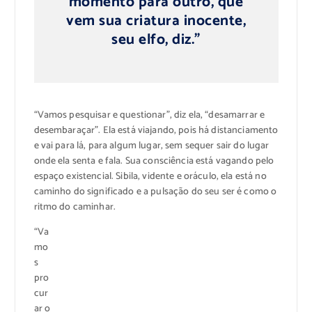
momento para outro, que
vem sua criatura inocente,
seu elfo, diz.”
“Vamos pesquisar e questionar”, diz ela, “desamarrar e
desembaraçar”. Ela está viajando, pois há distanciamento
e vai para lá, para algum lugar, sem sequer sair do lugar
onde ela senta e fala. Sua consciência está vagando pelo
espaço existencial. Sibila, vidente e oráculo, ela está no
caminho do significado e a pulsação do seu ser é como o
ritmo do caminhar.
“Va
mo
s
pro
cur
ar o