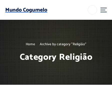
S
k
Mundo Cogumelo
i
p
t
o
c
o
Home
Archive by category "Religião"
n
t
Category Religião
e
n
t