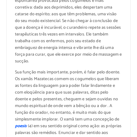
espontânea provocada pelos cogumelos é mais
corretiva: dada aos deprimidos, eles despertam uma
catarse do espírito; aos que têm problemas, uma visão
do seu modo existencial. Se não chegar à conclusão de
que a doença é incurável, o curandeiro repete as sessões
terapêuticas três vezes em intervalos. Ele também
trabalha com os enfermos, pois seu estado de
embriaguez de energia intensa e vibrante lhe dá uma
força para curar, que ele exerce por meio de massagem e
sucção.
Sua função mais importante, porém, é falar pelo doente.
Os xamãs Mazatecas comem os cogumelos que liberam
as fontes da linguagem para poder falar lindamente e
com eloqüência para que suas palavras, ditas pelo
doente e pelos presentes, cheguem e sejam ouvidas no
mundo espiritual de onde vem a bênção ou a dor . A
função do orador, no entanto, é muito mais do que
simplesmente implorar. O xamã tem uma concepção de
poesis
(4) em seu sentido original como ação: as próprias
palavras são remédios. Enunciar e dar sentido aos