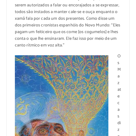
serem autorizados a falar ou encorajados a se expressar,
todos são instados a manter cale-se e ouça enquanto o
xamã fala por cada um dos presentes. Como disse um
dos primeiros cronistas espanhóis do Novo Mundo:
“Eles
pagam um feiticeiro que os come [os cogumelos] e lhes
conta o que lhe ensinaram. Ele faz isso por meio de um
canto rítmico em voz alta.”
O
s
M
a
z
at
e
c
a
s
di
z