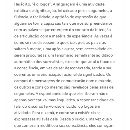
Heráclito, “é o logos”. A linguagem é uma atividade
extática de significação. Intoxicado pelos cogumelos, a
fluência, a facilidade, a aptidão de expressão de que
alguém se torna capaz são tais que nos surpreendemos
com as palavras que emergem do contato da intenção
de articulação com a matéria da experiência. Às vezes é
como se nos dissessem o que dizer, pois as palavras
saltam à mente, uma após a outra, sem necessidade de
serem procuradas: um fenómeno semelhante ao ditado
automático dos surrealistas, excepto que aqui o fluxo de
a consciência, em vez de ser desconectada, tende a ser
coerente: uma enunciação racional de significados. Os
campos de mensagens de comunicação com o mundo,
os outros e consigo mesmo são revelados pelas salas de
cogumelos. A espontaneidade que eles liberam não é
apenas perceptiva, mas linguística, a espontaneidade da
fala, do discurso fervoroso e lúcido, do logos em
atividade. Para o xamã, é como se a existência se
expressasse através dele.
Desde o início, uma vez que o
que comeram modificou sua consciência, eles começam