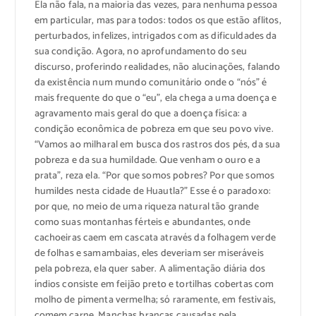
Ela não fala, na maioria das vezes, para nenhuma pessoa
em particular, mas para todos: todos os que estão aflitos,
perturbados, infelizes, intrigados com as dificuldades da
sua condição. Agora, no aprofundamento do seu
discurso, proferindo realidades, não alucinações, falando
da existência num mundo comunitário onde o “nós” é
mais frequente do que o “eu”, ela chega a uma doença e
agravamento mais geral do que a doença física: a
condição econômica de pobreza em que seu povo vive.
“Vamos ao milharal em busca dos rastros dos pés, da sua
pobreza e da sua humildade. Que venham o ouro e a
prata”, reza ela. “Por que somos pobres? Por que somos
humildes nesta cidade de Huautla?” Esse é o paradoxo:
por que, no meio de uma riqueza natural tão grande
como suas montanhas férteis e abundantes, onde
cachoeiras caem em cascata através da folhagem verde
de folhas e samambaias, eles deveriam ser miseráveis ​​
pela pobreza, ela quer saber. A alimentação diária dos
índios consiste em feijão preto e tortilhas cobertas com
molho de pimenta vermelha; só raramente, em festivais,
comem carne. Manchas brancas causadas pela