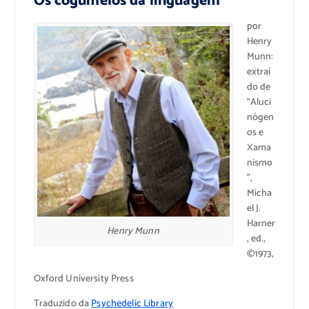
Os cogumelos da linguagem
por
Henry
Munn:
extraí
do de
“Aluci
nógen
os e
Xama
nismo
”,
Micha
el J.
Harner
Henry Munn
, ed.,
©1973,
Oxford University Press
Traduzido da
Psychedelic Library