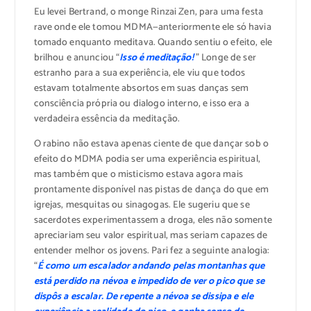
Eu levei Bertrand, o monge Rinzai Zen, para uma festa
rave onde ele tomou MDMA—anteriormente ele só havia
tomado enquanto meditava. Quando sentiu o efeito, ele
brilhou e anunciou “
Isso é meditação!
” Longe de ser
estranho para a sua experiência, ele viu que todos
estavam totalmente absortos em suas danças sem
consciência própria ou dialogo interno, e isso era a
verdadeira essência da meditação.
O rabino não estava apenas ciente de que dançar sob o
efeito do MDMA podia ser uma experiência espiritual,
mas também que o misticismo estava agora mais
prontamente disponível nas pistas de dança do que em
igrejas, mesquitas ou sinagogas. Ele sugeriu que se
sacerdotes experimentassem a droga, eles não somente
apreciariam seu valor espiritual, mas seriam capazes de
entender melhor os jovens. Pari fez a seguinte analogia:
“
É como um escalador andando pelas montanhas que
está perdido na névoa e impedido de ver o pico que se
dispôs a escalar. De repente a névoa se dissipa e ele