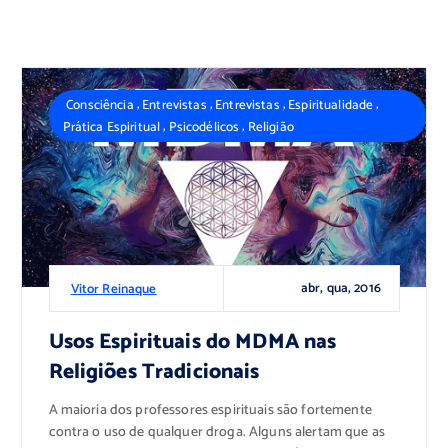
,
,
,
,
Consciência
Entrevistas
Entrevistas
Espiritualidade
,
,
Prática Espiritual
Psicodélicos
Religião
abr, qua, 2016
Vitor Reinaque
Usos Espirituais do MDMA nas
Religiões Tradicionais
A maioria dos professores espirituais são fortemente
contra o uso de qualquer droga. Alguns alertam que as