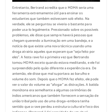
Entretanto, Bertrand acredita que o MDMA seria uma
ferramenta extremamente útil para ensinar os
estudantes que também estivessem sob efeito. Na
verdade, ele se perguntou se viveria o bastante para
poder usa-lo legalmente. Pressionado sobre os possíveis
problemas, ele disse que sempre haverá pessoas que
chegam querendo a iluminação em uma bandeja, e a
notícia de que existe uma nova técnica usando uma
droga atrairia aqueles que esperam que “seja feito por
eles”. A festa rave foi a primeira vez que Bertrando
tomou MDMA exceto quando estava meditando, e ele foi
surpreendido pelo quão diferente a experiência era. De
antemão, ele disse que mal suportava ao barulho e
volume do som. Depois que o MDMA fez efeito, ele pode
ver o valor do volume ao “afogar” as distrações. A batida
monótona era semelhante a algumas cerimônias de
índios americanos que também fornecem a sensação de
união tribal pelo uso de uma droga—embora tenha
sentido que a rave perdeu a estrutura cultural e foco dos