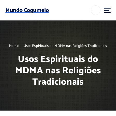
S
k
Mundo Cogumelo
i
p
t
o
c
o
Home
Usos Espirituais do MDMA nas Religiões Tradicionais
n
t
Usos Espirituais do
e
n
MDMA nas Religiões
t
Tradicionais