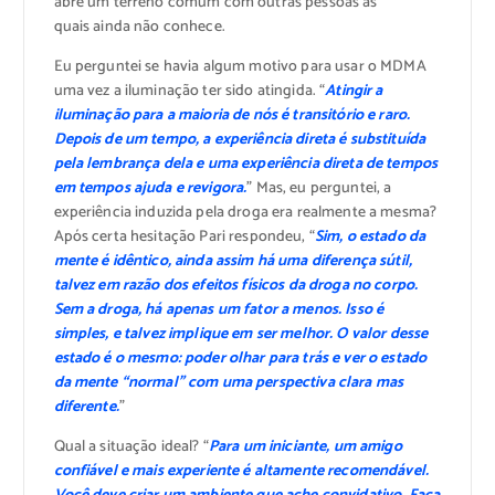
abre um terreno comum com outras pessoas as
quais ainda não conhece.
Eu perguntei se havia algum motivo para usar o MDMA
uma vez a iluminação ter sido atingida. “
Atingir a
iluminação para a maioria de nós é transitório e raro.
Depois de um tempo, a experiência direta é substituída
pela lembrança dela e uma experiência direta de tempos
em tempos ajuda e revigora.
” Mas, eu perguntei, a
experiência induzida pela droga era realmente a mesma?
Após certa hesitação Pari respondeu, “
Sim, o estado da
mente é idêntico, ainda assim há uma diferença sútil,
talvez em razão dos efeitos físicos da droga no corpo.
Sem a droga, há apenas um fator a menos. Isso é
simples, e talvez implique em ser melhor. O valor desse
estado é o mesmo: poder olhar para trás e ver o estado
da mente “normal” com uma perspectiva clara mas
diferente.
”
Qual a situação ideal? “
Para um iniciante, um amigo
confiável e mais experiente é altamente recomendável.