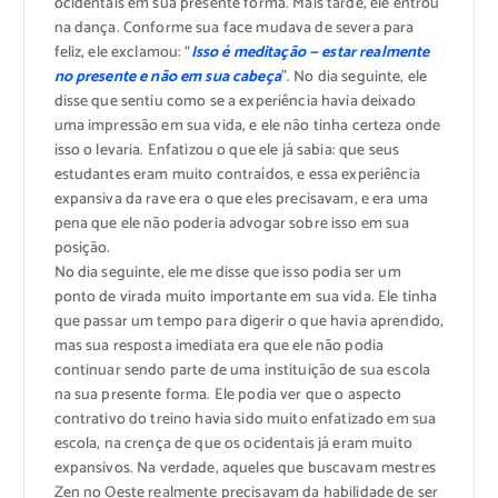
ocidentais em sua presente forma. Mais tarde, ele entrou
na dança. Conforme sua face mudava de severa para
feliz, ele exclamou: “
Isso é meditação — estar realmente
no presente e não em sua cabeça
”. No dia seguinte, ele
disse que sentiu como se a experiência havia deixado
uma impressão em sua vida, e ele não tinha certeza onde
isso o levaria. Enfatizou o que ele já sabia: que seus
estudantes eram muito contraídos, e essa experiência
expansiva da rave era o que eles precisavam, e era uma
pena que ele não poderia advogar sobre isso em sua
posição.
No dia seguinte, ele me disse que isso podia ser um
ponto de virada muito importante em sua vida. Ele tinha
que passar um tempo para digerir o que havia aprendido,
mas sua resposta imediata era que ele não podia
continuar sendo parte de uma instituição de sua escola
na sua presente forma. Ele podia ver que o aspecto
contrativo do treino havia sido muito enfatizado em sua
escola, na crença de que os ocidentais já eram muito
expansivos. Na verdade, aqueles que buscavam mestres
Zen no Oeste realmente precisavam da habilidade de ser