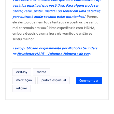
Você deve criar um ambiente que ache convidativo. Faça
a prática espiritual que você tiver. Para alguns pode ser
cantar, rezar, pintar, meditar ou sentar em uma catedral;
para outros é andar sozinho pelas montanhas.
” Porém,
ele alertou que nem toda tentativa é positiva. Ele sentiu
mal e tremulo em sua última experiência com MDMA,
embora depois de uma hora ele vomitou e então se
sentiu melhor.
Texto publicado originalmente por Nicholas Saunders
na
Newsletter MAPS – Volume 6 Número 1 de 1995
ecstasy
mdma
meditação
prática espiritual
Comments 0
religião