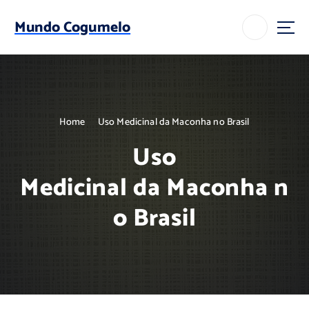
S
k
Mundo Cogumelo
i
p
t
o
c
o
Home
Uso Medicinal da Maconha no Brasil
n
t
Uso
e
n
Medicinal da Maconha n
t
o Brasil