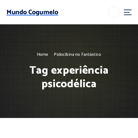
S
k
Mundo Cogumelo
i
p
t
o
c
o
Home
Psilocibina no Fantástico
n
t
Tag experiência
e
n
psicodélica
t