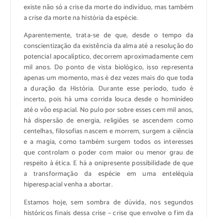
existe não só a crise da morte do indivíduo, mas também
a crise da morte na história da espécie.
Aparentemente, trata-se de que, desde o tempo da
conscientização da existência da alma até a resolução do
potencial apocalíptico, decorrem aproximadamente cem
mil anos. Do ponto de vista biológico, isso representa
apenas um momento, mas é dez vezes mais do que toda
a duração da História. Durante esse período, tudo é
incerto, pois há uma corrida louca desde o hominídeo
até o vôo espacial. No pulo por sobre esses cem mil anos,
há dispersão de energia, religiões se ascendem como
centelhas, filosofias nascem e morrem, surgem a ciência
e a magia, como também surgem todos os interesses
que controlam o poder com maior ou menor grau de
respeito à ética. E há a onipresente possibilidade de que
a transformação da espécie em uma enteléquia
hiperespacial venha a abortar.
Estamos hoje, sem sombra de dúvida, nos segundos
históricos finais dessa crise – crise que envolve o fim da