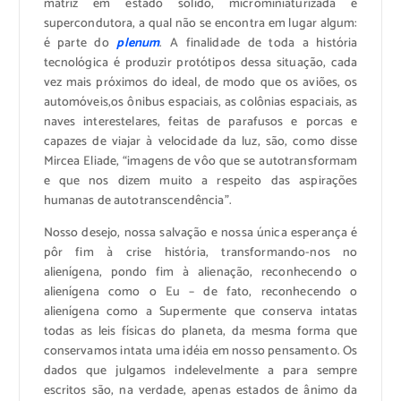
matriz em estado sólido, microminiaturizada e
supercondutora, a qual não se encontra em lugar algum:
é parte do
plenum
. A finalidade de toda a história
tecnológica é produzir protótipos dessa situação, cada
vez mais próximos do ideal, de modo que os aviões, os
automóveis,os ônibus espaciais, as colônias espaciais, as
naves interestelares, feitas de parafusos e porcas e
capazes de viajar à velocidade da luz, são, como disse
Mircea Eliade, “imagens de vôo que se autotransformam
e que nos dizem muito a respeito das aspirações
humanas de autotranscendência”.
Nosso desejo, nossa salvação e nossa única esperança é
pôr fim à crise história, transformando-nos no
alienígena, pondo fim à alienação, reconhecendo o
alienígena como o Eu – de fato, reconhecendo o
alienígena como a Supermente que conserva intatas
todas as leis físicas do planeta, da mesma forma que
conservamos intata uma idéia em nosso pensamento. Os
dados que julgamos indelevelmente a para sempre
escritos são, na verdade, apenas estados de ânimo da