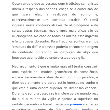
Observando o que as pessoas com tradições xamanistas
dizem a respeito dos sonhos, chega-se à conclusão de
que, para elas, a realidade do sonho é,
experiencialmente, um contínuo paralelo. O xamã
ingressa nesse contínuo através de alucinógenos e de
certas outras técnicas, mas o meio mais eficaz são os
alucinógenos. No caso de todos os outros, esse ingresso
é feito através do sonho. Para Freud, os sonhos eram os
“resíduos do dia”, e a pessoa poderia encontrar a origem
do conteúdo do sonho na distorção de algo que
houvesse acontecido durante o estado de vigília.
Meu argumento é que é muito mais útil tentar construir
uma espécie de modelo geométrico da consciência,
encarar seriamente a idéia de um contínuo paralelo, e
dizer que a mente e o corpo estão imersos no sonho e
que este é uma ordem superior de dimensão espacial.
Durante o sono, a pessoa se transfere para o mundo real,
do qual o mundo da vigília é apenas a superfície no
sentido geométrico literal. Existe um
plenum
– e certas
experiências recentes de física quântica tendem a