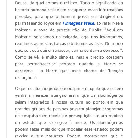
Deusa, da qual somos o reflexo. Todo o significado da
história humana reside em recuperar essas informações
perdidas, para que o homem possa ser dirigível ou,
parafraseando Joyce em
Finnegans Wake
, ao referir-se a
Moicane, a zona de prostituição de Dublin: “Aqui em
Moicane, se caímos na calçada, logo nos levantamos,
reunimos as nossas forças e batemos as asas. De modo
que, se você quiser renascer, venha sentar-se conosco.”.
Como se vê, é muito simples, mas é preciso coragem
para permanecer-se sentado quando a Morte se
aproxima – a Morte que Joyce chama de “benção
disfarçada”.
O que os alucinógenos encorajam – e aquilo que espero
venha a merecer atenção assim que os alucinógenos
sejam integrados à nossa cultura ao ponto em que
grandes grupos de pessoas possam planejar programas
de pesquisa sem receio de perseguição – é um modelo
do estudo que se segue à morte. Os alucinógenos
podem fazer mais do que modelar esse estado; podem
revelar a sua natureza. Podem mostrar-nos que é