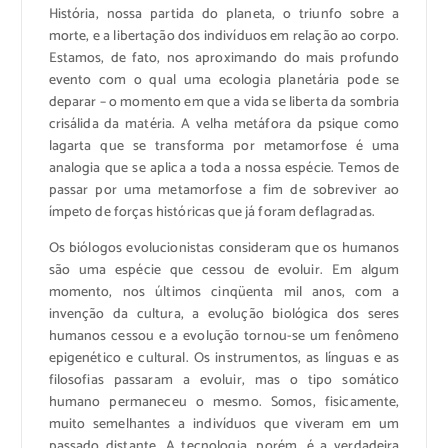
História, nossa partida do planeta, o triunfo sobre a
morte, e a libertação dos indivíduos em relação ao corpo.
Estamos, de fato, nos aproximando do mais profundo
evento com o qual uma ecologia planetária pode se
deparar – o momento em que a vida se liberta da sombria
crisálida da matéria. A velha metáfora da psique como
lagarta que se transforma por metamorfose é uma
analogia que se aplica a toda a nossa espécie. Temos de
passar por uma metamorfose a fim de sobreviver ao
ímpeto de forças históricas que já foram deflagradas.
Os biólogos evolucionistas consideram que os humanos
são uma espécie que cessou de evoluir. Em algum
momento, nos últimos cinqüenta mil anos, com a
invenção da cultura, a evolução biológica dos seres
humanos cessou e a evolução tornou-se um fenômeno
epigenético e cultural. Os instrumentos, as línguas e as
filosofias passaram a evoluir, mas o tipo somático
humano permaneceu o mesmo. Somos, fisicamente,
muito semelhantes a indivíduos que viveram em um
passado distante. A tecnologia, porém, é a verdadeira