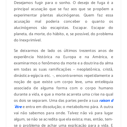
Desejamos fugir para o sonho. O desejo de fuga é a
principal acusação que se faz aos que se propõem a
experimentar plantas alucinógenas. Quem faz essa
acusação mal poderia conceber o quanto os
alucinógenos são escapistas. Escapar. Escapar do
planeta, da morte, do hábito, e, se possível, do problema
do Inexprimível.
Se deixarmos de lado os últimos trezentos anos de
experiência histórica na Europa e na América, e
examinarmos o fenômeno da morte e a doutrina da alma
em todas as suas ramificações – neoplatônica, cristã,
dinástica-egípcia etc. -, encontraremos repetidamente a
noção de que existe um corpo leve, uma enteléquia
associada de alguma forma com o corpo humano
durante a vida, e que a morte acarreta uma crise na qual
os dois se separam. Uma das partes perde a sua
raison d
´être
e entra em dissolução; o metabolismo pára. A outra
vai não sabemos para onde. Talvez não vá para lugar
algum, se não se acredita que ela exista; mas, então, tem-
se o problema de achar uma explicação para a vida. E