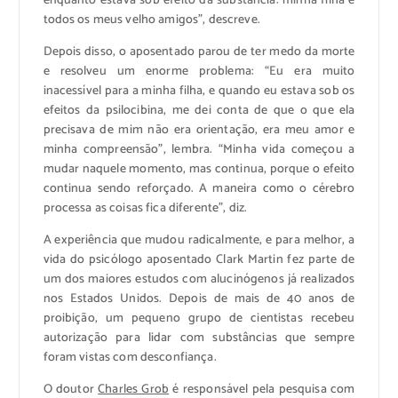
enquanto estava sob efeito da substância: minha filha e
todos os meus velho amigos”, descreve.
Depois disso, o aposentado parou de ter medo da morte
e resolveu um enorme problema: “Eu era muito
inacessível para a minha filha, e quando eu estava sob os
efeitos da psilocibina, me dei conta de que o que ela
precisava de mim não era orientação, era meu amor e
minha compreensão”, lembra. “Minha vida começou a
mudar naquele momento, mas continua, porque o efeito
continua sendo reforçado. A maneira como o cérebro
processa as coisas fica diferente”, diz.
A experiência que mudou radicalmente, e para melhor, a
vida do psicólogo aposentado Clark Martin fez parte de
um dos maiores estudos com alucinógenos já realizados
nos Estados Unidos. Depois de mais de 40 anos de
proibição, um pequeno grupo de cientistas recebeu
autorização para lidar com substâncias que sempre
foram vistas com desconfiança.
O doutor
Charles Grob
é responsável pela pesquisa com