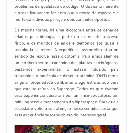
usamos o Logos para traçar os nossos mapas, temos
problemas de qualidade de código. O dualismo inerente
a nossa linguagem faz com que a morte da espécie e a
morte do indivíduo pareçam dois conceitos opostos.
Da mesma forma, há uma dicotomia entre os cenários
criados pela biologia, a partir do exame do universo
físico, e os mundos de anjos e demônios aos quais a
psicologia se refere. A experiência psicodélica atua no
sentido de resolver essa dicotomia. Para irmos além de
um conhecimento acadêmico das plantas alucinógenas,
basta-nos experimentar o êxtase induzido pela
triptamina. A molécula de dimetiltriptamina (DMT) tem a
singular propriedade de libertar o ego estruturado para
que este se reúna ao Superego. Todos os que tiveram
essa experiência passaram por um mini-apocalipse, um
mini-ingresso e mapeamento do hiperespaço. Para que a
sociedade volte a sua atenção nesse sentido, basta que
essa experiência se torne objeto do interesse geral.