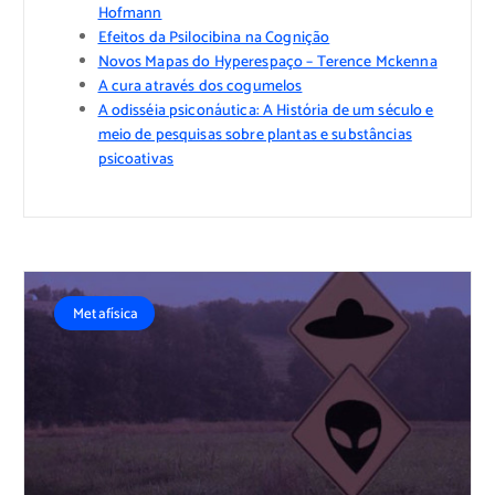
Hofmann
Efeitos da Psilocibina na Cognição
Novos Mapas do Hyperespaço – Terence Mckenna
A cura através dos cogumelos
A odisséia psiconáutica: A História de um século e
meio de pesquisas sobre plantas e substâncias
psicoativas
Metafísica