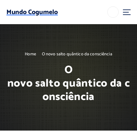
S
k
Mundo Cogumelo
i
p
t
o
c
o
Home
O novo salto quântico da consciência
n
t
O
e
n
novo salto quântico da c
t
onsciência