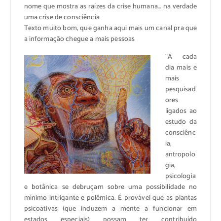
nome que mostra as raízes da crise humana… na verdade
uma crise de consciência
Texto muito bom, que ganha aqui mais um canal pra que
a informação chegue a mais pessoas
“A cada
dia mais e
mais
pesquisad
ores
ligados ao
estudo da
consciênc
ia,
antropolo
gia,
psicologia
e botânica se debruçam sobre uma possibilidade no
mínimo intrigante e polêmica. É provável que as plantas
psicoativas (que induzem a mente a funcionar em
estados especiais) possam ter contribuído