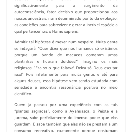
significativamente para o surgimento da
autoconsciência, fator decisivo que proporcionou aos
nossos ancestrais, num determinado ponto da evolução,
as condições para sobreviver e gerar a incrível espécie a
qual pertencemos: o Homo sapiens.
Admitir tal hipótese é mexer num vespeiro. Muita gente
se indagará: “Quer dizer que nós humanos só existimos
porque um bando de macacos comeram umas
plantinhas e ficaram doidões?” Imagino os mais
religiosos: “Era só o que faltava! Deixa só Deus escutar
isso!” Pois infelizmente para muita gente, e até para
alguns deuses, essa hipótese vem sendo estudada com
seriedade e encontra ressonância positiva no meio
científico.
Quem já passou por uma experiência com as tais
“plantas sagradas”, como a Ayahuasca, o Peiote e a
Jurema, sabe perfeitamente do imenso poder que elas
guardam. E sabe também que elas não se prestam a um
consumo recreativo, exatamente porque costumam