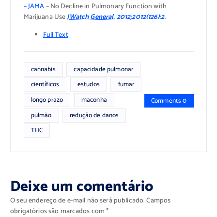
– JAMA
– No Decline in Pulmonary Function with
Marijuana Use
JWatch General
. 2012;2012(126):2.
Full Text
cannabis
capacidade pulmonar
científicos
estudos
fumar
longo prazo
maconha
Comments 0
pulmão
redução de danos
THC
Deixe um comentário
O seu endereço de e-mail não será publicado.
Campos
obrigatórios são marcados com
*