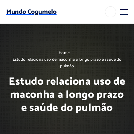
S
k
Mundo Cogumelo
i
p
t
o
c
o
Home
n
Estudo relaciona uso de maconha a longo prazo e saúde do
t
pulmão
e
n
Estudo relaciona uso de
t
maconha a longo prazo
e saúde do pulmão