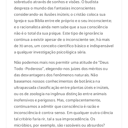
sobretudo através de sonhos e visões. O budista
despreza o mundo das fantasias inconscientes
considerando-as ilusões inúteis; o cristão coloca sua
Igreja e sua Bíblia entre ele próprio e o seu inconsciente;
e o racionalista ainda nem sabe que a sua consciência
não é o total da sua psique. Este tipo de ignorância
continua a existir apesar de o inconsciente ser, há mais
de 70 anos, um conceito científico básico e indispensável
a qualquer investigação psicológica séria.
Não podemos mais nos permitir uma atitude de “Deus
Todo -Poderoso”, elegendo-nos juizes dos méritos ou
das desvantagens dos fenômenos naturais. Não
baseamos nossos conhecimentos de botânica na
ultrapassada classificação entre plantas úteis e inúteis,
ou os de zoologia na ingênua distinção entre animais
inofensivos e perigosos. Mas, complacentemente,
continuamos a admitir que consciência é razão e
inconsciência é contra-senso. Em qualquer outra ciência
tal critério faria rir, tal a sua improcedência. Os
micróbios, por exemplo, são razoáveis ou absurdos?