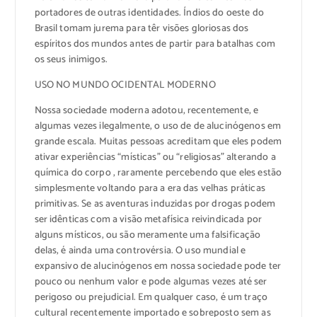
portadores de outras identidades. Índios do oeste do
Brasil tomam jurema para têr visões gloriosas dos
espíritos dos mundos antes de partir para batalhas com
os seus inimigos.
USO NO MUNDO OCIDENTAL MODERNO
Nossa sociedade moderna adotou, recentemente, e
algumas vezes ilegalmente, o uso de de alucinógenos em
grande escala. Muitas pessoas acreditam que eles podem
ativar experiências “místicas” ou “religiosas” alterando a
química do corpo , raramente percebendo que eles estão
simplesmente voltando para a era das velhas práticas
primitivas. Se as aventuras induzidas por drogas podem
ser idênticas com a visão metafísica reivindicada por
alguns místicos, ou são meramente uma falsificação
delas, é ainda uma controvérsia. O uso mundial e
expansivo de alucinógenos em nossa sociedade pode ter
pouco ou nenhum valor e pode algumas vezes até ser
perigoso ou prejudicial. Em qualquer caso, é um traço
cultural recentemente importado e sobreposto sem as