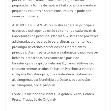
por exemplo, é lambida inalterada, é geralmente
preparada na forma de rapé, e é feita ocasionalmente em
pequenos volumes a serem consumidos, e pode por
vezes ser fumada.
ADITIVOS DE PLANTAS ou misturas para as principais
espécies alucinógenos estão se tornando cada vez mais
importantes na pesquisa. Plantas auxiliares são por vezes
adicionadas à preparação para alterar, aumentar, ou
prolongar os efeitos narcóticos dos ingredientes
principais. Assim, para tornar o ayahuasca, caapi, yajé ou
bebidas, preparadas basicamente a partir de
Banisteriopsis caapi ou inebrians B., vários aditivos são
frequentemente usados: folhas de Psychotria viridis ou
rusbyana Banisteriopsis, que contenham triptaminas
alucinógenas, ou Brunfelsia ou Datura, as quais são
alucinógenas, por si próprias.
Fonte: Hallucinogenic Plants – A golden Guide, Golden
Press. (Tradução do Original)