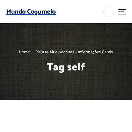
S
k
Mundo Cogumelo
i
p
t
o
c
o
Home
Plantas Alucinógenas – Informações Gerais
n
t
Tag self
e
n
t