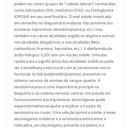
podem ter vários grupos de “cadeias laterais” conhecidas
como hidróxidos (OH), metóxitos (CH3), ou fósfogloxina
(OPO3H) em seu anel fenólico. O anel índole (mostrado
em vermelho no diagrama) é evidente não somente nas
inúmeras triptaminas (dimetiltriptamina, etc.) mas
também nos vários alcalóides ergóticos (ergina e outros),
nos alcalóides ibogaínicos, e nos alcalóides Beta-
carbonílicos (harmina, harmalina, etc.). A dietilamida do
ácido lisérgico (LSD) tem um núcleo índole. Uma das
razões para a significância dos alcalóides indólicos pode
ser a semelhança estrutural com as serotoninas neuro-
humorais (5-hidróxidimetiltriptamina), presentes no
sistema nervoso de animais de sangue quente. A
serotonina possui uma importância principal na
bioquímica no sistema nervoso central. Um estudo do
funcionamento das triptaminas alucinógenas pode
experimentalmente ajudar a explicar a função da
serotonina no corpo. Uma relação química similar à esses
alucinógenos indólicos e à serotonina existe entre a
mescalina, um alucinógeno presente no peiote, e o