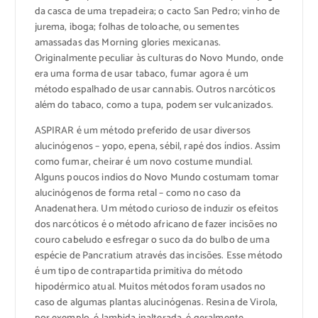
da casca de uma trepadeira; o cacto San Pedro; vinho de
jurema, iboga; folhas de toloache, ou sementes
amassadas das Morning glories mexicanas.
Originalmente peculiar às culturas do Novo Mundo, onde
era uma forma de usar tabaco, fumar agora é um
método espalhado de usar cannabis. Outros narcóticos
além do tabaco, como a tupa, podem ser vulcanizados.
ASPIRAR é um método preferido de usar diversos
alucinógenos – yopo, epena, sébil, rapé dos índios. Assim
como fumar, cheirar é um novo costume mundial.
Alguns poucos indios do Novo Mundo costumam tomar
alucinógenos de forma retal – como no caso da
Anadenathera. Um método curioso de induzir os efeitos
dos narcóticos é o método africano de fazer incisões no
couro cabeludo e esfregar o suco da do bulbo de uma
espécie de Pancratium através das incisões. Esse método
é um tipo de contrapartida primitiva do método
hipodérmico atual. Muitos métodos foram usados no
caso de algumas plantas alucinógenas. Resina de Virola,