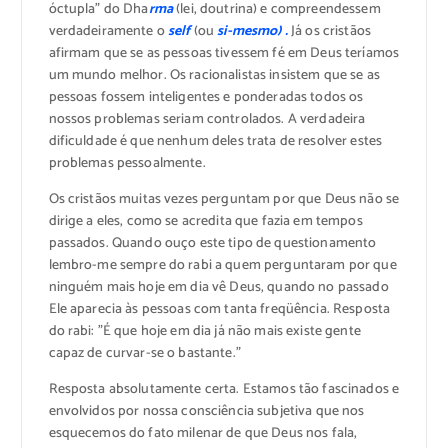
óctupla” do Dha
rma
(lei, doutrina) e compreendessem
verdadeiramente o
self
(ou
si-mesmo) .
Já os cristãos
afirmam que se as pessoas tivessem fé em Deus teríamos
um mundo melhor. Os racionalistas insistem que se as
pessoas fossem inteligentes e ponderadas todos os
nossos problemas seriam controlados. A verdadeira
dificuldade é que nenhum deles trata de resolver estes
problemas pessoalmente.
Os cristãos muitas vezes perguntam por que Deus não se
dirige a eles, como se acredita que fazia em tempos
passados. Quando ouço este tipo de questionamento
lembro-me sempre do rabi a quem perguntaram por que
ninguém mais hoje em dia vê Deus, quando no passado
Ele aparecia às pessoas com tanta freqüência. Resposta
do rabi: ”É que hoje em dia já não mais existe gente
capaz de curvar-se o bastante.”
Resposta absolutamente certa. Estamos tão fascinados e
envolvidos por nossa consciência subjetiva que nos
esquecemos do fato milenar de que Deus nos fala,