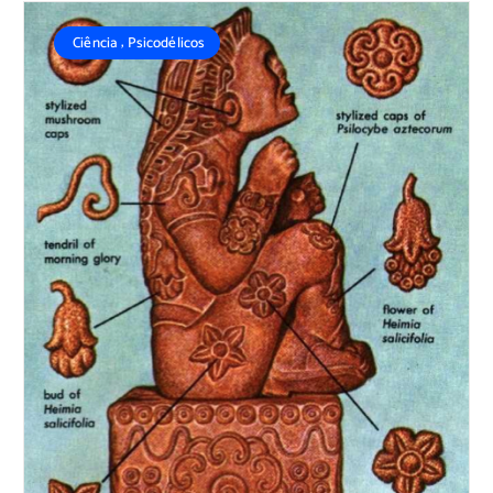
,
Ciência
Psicodélicos