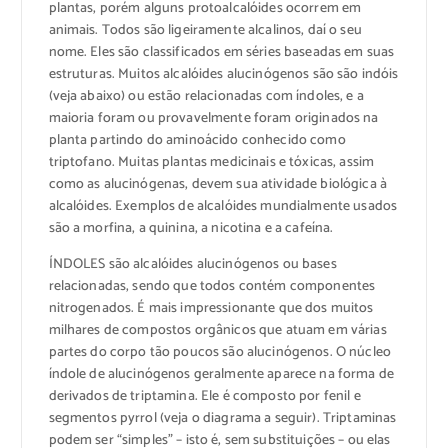
plantas, porém alguns protoalcalóides ocorrem em
animais. Todos são ligeiramente alcalinos, daí o seu
nome. Eles são classificados em séries baseadas em suas
estruturas. Muitos alcalóides alucinógenos são são indóis
(veja abaixo) ou estão relacionadas com índoles, e a
maioria foram ou provavelmente foram originados na
planta partindo do aminoácido conhecido como
triptofano. Muitas plantas medicinais e tóxicas, assim
como as alucinógenas, devem sua atividade biológica à
alcalóides. Exemplos de alcalóides mundialmente usados
são a morfina, a quinina, a nicotina e a cafeína.
ÍNDOLES são alcalóides alucinógenos ou bases
relacionadas, sendo que todos contém componentes
nitrogenados. É mais impressionante que dos muitos
milhares de compostos orgânicos que atuam em várias
partes do corpo tão poucos são alucinógenos. O núcleo
índole de alucinógenos geralmente aparece na forma de
derivados de triptamina. Ele é composto por fenil e
segmentos pyrrol (veja o diagrama a seguir). Triptaminas
podem ser “simples” – isto é, sem substituições – ou elas