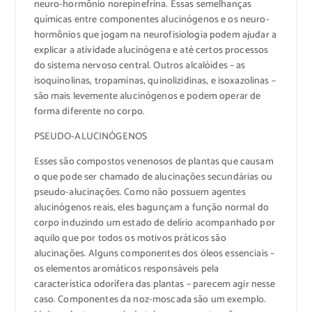
neuro-hormônio norepinefrina. Essas semelhanças
químicas entre componentes alucinógenos e os neuro-
hormônios que jogam na neurofisiologia podem ajudar a
explicar a atividade alucinógena e até certos processos
do sistema nervoso central. Outros alcalóides – as
isoquinolinas, tropaminas, quinolizidinas, e isoxazolinas –
são mais levemente alucinógenos e podem operar de
forma diferente no corpo.
PSEUDO-ALUCINÓGENOS
Esses são compostos venenosos de plantas que causam
o que pode ser chamado de alucinações secundárias ou
pseudo-alucinações. Como não possuem agentes
alucinógenos reais, eles bagunçam a função normal do
corpo induzindo um estado de delírio acompanhado por
aquilo que por todos os motivos práticos são
alucinações. Alguns componentes dos óleos essenciais –
os elementos aromáticos responsáveis pela
característica odorífera das plantas – parecem agir nesse
caso. Componentes da noz-moscada são um exemplo.