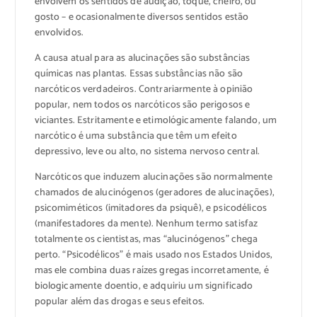
envolvem os sentidos de audição, toque, cheiro, ou
gosto – e ocasionalmente diversos sentidos estão
envolvidos.
A causa atual para as alucinações são substâncias
químicas nas plantas. Essas substâncias não são
narcóticos verdadeiros. Contrariarmente à opinião
popular, nem todos os narcóticos são perigosos e
viciantes. Estritamente e etimológicamente falando, um
narcótico é uma substância que têm um efeito
depressivo, leve ou alto, no sistema nervoso central.
Narcóticos que induzem alucinações são normalmente
chamados de alucinógenos (geradores de alucinações),
psicomiméticos (imitadores da psiquê), e psicodélicos
(manifestadores da mente). Nenhum termo satisfaz
totalmente os cientistas, mas “alucinógenos” chega
perto. “Psicodélicos” é mais usado nos Estados Unidos,
mas ele combina duas raízes gregas incorretamente, é
biologicamente doentio, e adquiriu um significado
popular além das drogas e seus efeitos.