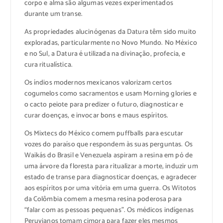
corpo e alma são algumas vezes experimentados
durante um transe.
As propriedades alucinógenas da Datura têm sido muito
exploradas, particularmente no Novo Mundo. No México
e no Sul, a Datura é utilizada na divinação, profecia, e
cura ritualística.
Os índios modernos mexicanos valorizam certos
cogumelos como sacramentos e usam Morning glories e
o cacto peiote para predizer o futuro, diagnosticar e
curar doenças, e invocar bons e maus espíritos.
Os Mixtecs do México comem puffballs para escutar
vozes do paraíso que respondem às suas perguntas. Os
Waikás do Brasil e Venezuela aspiram a resina em pó de
uma árvore da floresta para ritualizar a morte, induzir um
estado de transe para diagnosticar doenças, e agradecer
aos espíritos por uma vitória em uma guerra. Os Witotos
da Colômbia comem a mesma resina poderosa para
“falar com as pessoas pequenas”. Os médicos indígenas
Peruvianos tomam cimora para fazer eles mesmos