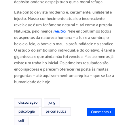
depósito onde se despeja tudo que a moral refuga.
Este ponto de vista moderno é, certamente, unilateral e
injusto. Nosso conhecimento atual do inconsciente
revela que é um fenômeno natural e, tal como a própria
Natureza, pelo menos
neutro.
Nele encontramos todos
os aspectos da natureza humana — a luz e a sombra, o
belo e o feio, o bom e o mau, a profundidade e a sandice.
O estudo do simbolismo individual, e do coletivo, é tarefa
gigantesca e que ainda não foi vencida. Mas ao menos já
existe um trabalho inicial. Os primeiros resultados são
encorajadores e parecem oferecer resposta às muitas
perguntas — até aqui sem nenhuma réplica — que se faz à
humanidade de hoje.
dissociação
jung
psicologia
psiconáutica
Comments 1
self