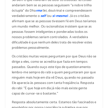
Sei bem o que haveriam de dizer os budistas: as coisas
andariam bem se as pessoas seguissem “a nobre trilha
óctupla” do Dha
rma
(lei, doutrina) e compreendessem
verdadeiramente o
self
(ou
si-mesmo) .
Já os cristãos
afirmam que se as pessoas tivessem fé em Deus teríamos
um mundo melhor. Os racionalistas insistem que se as
pessoas fossem inteligentes e ponderadas todos os
nossos problemas seriam controlados. A verdadeira
dificuldade é que nenhum deles trata de resolver estes
problemas pessoalmente.
Os cristãos muitas vezes perguntam por que Deus não se
dirige a eles, como se acredita que fazia em tempos
passados. Quando ouço este tipo de questionamento
lembro-me sempre do rabi a quem perguntaram por que
ninguém mais hoje em dia vê Deus, quando no passado
Ele aparecia às pessoas com tanta freqüência. Resposta
do rabi: ”É que hoje em dia já não mais existe gente
capaz de curvar-se o bastante.”
Resposta absolutamente certa. Estamos tão fascinados e
envolvidos por nossa consciência subjetiva que nos