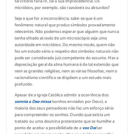
tal critério faria rir, tal a sua improcedência. Os
micróbios, por exemplo, são razoáveis ou absurdos?
Seja o que for a inconsciência, sabe-se que é um
fenômeno natural que produz símbolos provadamente
relevantes. Não podemos esperar que alguém que nunca
tenha olhado através de um microscópio seja uma
autoridade em micróbios. Do mesmo modo, quem não
fez um estudo sério a respeito dos símbolos naturais não
pode ser considerado juiz competente do assunto. Mas a
depreciação geral da alma humana é de tal extensão que
nem as grandes religiões, nem as várias filosofias, nem o
racionalismo científico se dispõem a um estudo mais
profundo.
Apesar de a Igreja Católica admitir a ocorrência dos
somnia a Deo missa
(sonhos enviados por Deus), a
maioria dos seus pensadores não faz um esforço sério
para compreender os sonhos. Duvido que exista um
tratado ou uma doutrina protestante que se humilhe a
ponto de aceitar a possibilidade de a
vox Dei
ser