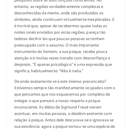
pesquisas sobre as suas funções conscientes. No
entanto, as regiões verdadeiramente complexas e
desconhecidas da mente, onde são produzidos os
símbolos, ainda continuam virtualmente inexploradas. E
é incrível que, apesar de recebermos quase todas as
noites sinais enviados por estas regiões, pareça tão
tedioso decifrá-los que poucas pessoas se tenham
preocupado com o assunto. O mais importante
instrumento do homem, a sua psique, recebe pouca
atenção e é muitas vezes tratado com desconfiança e
desprezo. “É apenas psicológico” é uma expressão que
significa, habitualmente: “Não é nada.”
De onde exatamente virá este imenso preconceito?
Estivemos sempre tão manifestamente ocupados com o
que pensamos que nos esquecemos por completo de
indagar o que pensará a nosso respeito a psique
inconsciente. As idéias de Sigmund Freud vieram
acentuar, em muitas pessoas, o desdém existente com
relação à psique. Antes dele descurava-se e ignorava-se
sua existência; agora a psique tornou-se uma espécie de