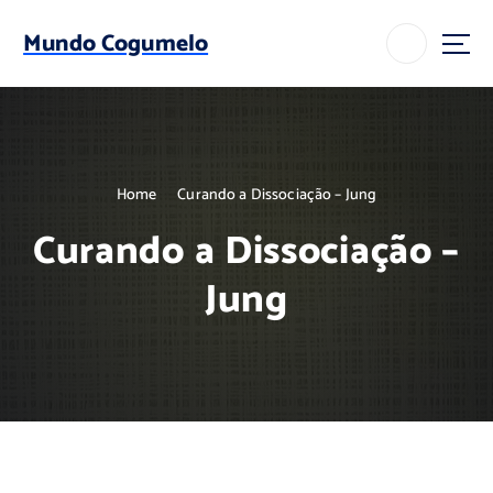
S
k
Mundo Cogumelo
i
p
t
o
c
o
Home
Curando a Dissociação – Jung
n
t
Curando a Dissociação –
e
n
Jung
t