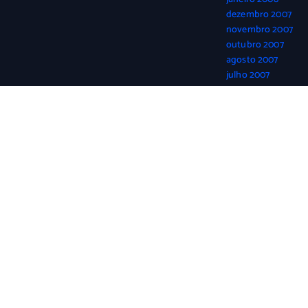
dezembro 2007
novembro 2007
outubro 2007
agosto 2007
julho 2007
junho 2007
abril 2007
março 2007
fevereiro 2007
janeiro 2007
dezembro 2006
novembro 2006
outubro 2006
setembro 2006
agosto 2006
Copyright © 2026 Mundo Cogumelo