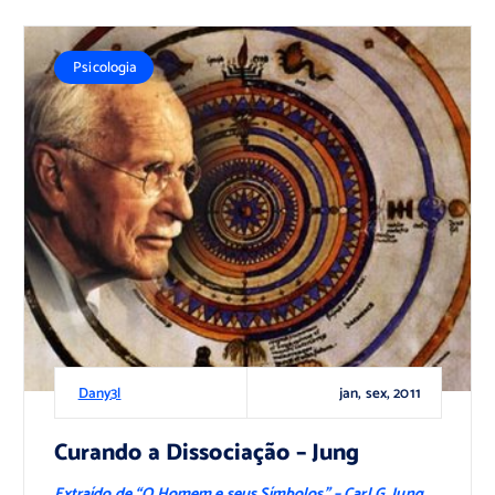
Psicologia
jan, sex, 2011
Dany3l
Curando a Dissociação – Jung
Extraído de “
O Homem e seus Símbolos
” – Carl G. Jung