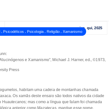
jan, qui, 2025
,
,
,
,
l
Psicodélicos
Psicologia
Religião
Xamanismo
unn:
“Alucinógenos e Xamanismo”, Michael J. Harner, ed., ©1973,
rsity Press
 cogumelos, habitam uma cadeia de montanhas chamada
axaca. Os xamãs deste ensaio são todos nativos da cidade
ão Huautecanos; mas como a língua que falam foi chamada
pológica anterior como Mazatecas, mantive esse nome,