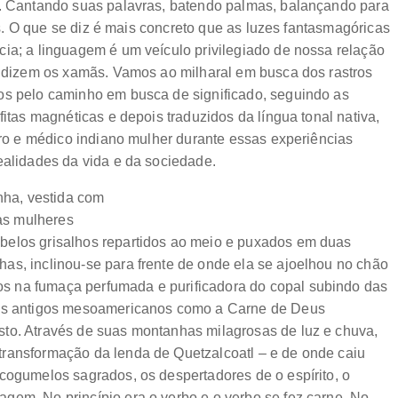
a. Cantando suas palavras, batendo palmas, balançando para
los. O que se diz é mais concreto que as luzes fantasmagóricas
cia; a linguagem é um veículo privilegiado de nossa relação
o, dizem os xamãs. Vamos ao milharal em busca dos rastros
os pelo caminho em busca de significado, seguindo as
fitas magnéticas e depois traduzidos da língua tonal nativa,
eiro e médico indiano mulher durante essas experiências
ealidades da vida e da sociedade.
onha, vestida com
das mulheres
belos grisalhos repartidos ao meio e puxados em duas
as, inclinou-se para frente de onde ela se ajoelhou no chão
s na fumaça perfumada e purificadora do copal subindo das
elos antigos mesoamericanos como a Carne de Deus
sto. Através de suas montanhas milagrosas de luz e chuva,
transformação da lenda de Quetzalcoatl – e de onde caiu
 cogumelos sagrados, os despertadores de o espírito, o
gem. No princípio era o verbo e o verbo se fez carne. No