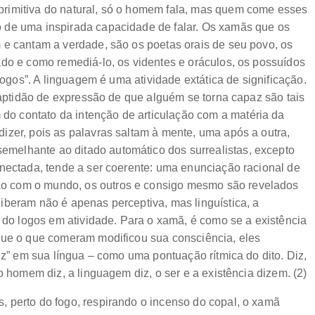
rimitiva do natural, só o homem fala, mas quem come esses
 de uma inspirada capacidade de falar. Os xamãs que os
 e cantam a verdade, são os poetas orais de seu povo, os
ado e como remediá-lo, os videntes e oráculos, os possuídos
logos”. A linguagem é uma atividade extática de significação.
a aptidão de expressão de que alguém se torna capaz são tais
o contato da intenção de articulação com a matéria da
izer, pois as palavras saltam à mente, uma após a outra,
melhante ao ditado automático dos surrealistas, excepto
onectada, tende a ser coerente: uma enunciação racional de
o com o mundo, os outros e consigo mesmo são revelados
iberam não é apenas perceptiva, mas linguística, a
, do logos em atividade. Para o xamã, é como se a existência
que o que comeram modificou sua consciência, eles
iz” em sua língua – como uma pontuação rítmica do dito. Diz,
o homem diz, a linguagem diz, o ser e a existência dizem. (2)
 perto do fogo, respirando o incenso do copal, o xamã