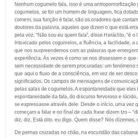
Nenhum cogumelo fala, isso é uma antropomorfização p
cogumelos, se for um homem de linguagem, fica dotado
comem, sua função é falar, são os oradores que cantam
doutores da palavra, aqueles que dizem o que está err
pela voz. “Não sou eu quem fala”, disse Heráclito, “é o 
Intoxicado pelos cogumelos, a fluência, a facilidade, 
que nos surpreendemos com as palavras que emergem d
experiência. Às vezes é como se nos dissessem o que d
sem necessidade de serem procuradas: um fenómeno se
que aqui o fluxo de a consciência, em vez de ser desc
significados. Os campos de mensagens de comunicaçã
pelas salas de cogumelos. A espontaneidade que eles l
espontaneidade da fala, do discurso fervoroso e lúcido
se expressasse através dele.
Desde o início, uma vez 
começam a falar e no final de cada frase dizem tzo – “d
diz, diz. Está dito. eu digo. Quem disse? Nós dizemos, 
De pernas cruzadas no chão, na escuridão das cabanas,