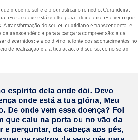
 que o doente sofre e prognosticar o remédio. Curandeira,
a revelar o que está oculto, para intuir como resolver o que
. A transformação do seu eu quotidiano é transcendental e
es da transcendência para alcançar a compreensão: a da
r discernidos; e a do divino, a fonte dos acontecimentos no
eio de realização é a articulação, o discurso, como se ao
no espírito dela onde dói. Devo
ença onde está a tua glória, Meu
do. De onde vem essa doença? Foi
 que caiu na porta ou no vão da
 e perguntar, da cabeça aos pés,
curar os rastros de seus pés para