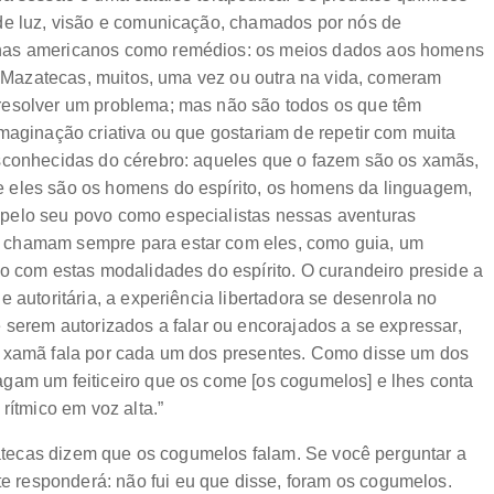
 de luz, visão e comunicação, chamados por nós de
enas americanos como remédios: os meios dados aos homens
os Mazatecas, muitos, uma vez ou outra na vida, comeram
resolver um problema; mas não são todos os que têm
maginação criativa ou que gostariam de repetir com muita
esconhecidas do cérebro: aqueles que o fazem são os xamãs,
 eles são os homens do espírito, os homens da linguagem,
pelo seu povo como especialistas nessas aventuras
 chamam sempre para estar com eles, como guia, um
o com estas modalidades do espírito. O curandeiro preside a
 autoritária, a experiência libertadora se desenrola no
 serem autorizados a falar ou encorajados a se expressar,
o xamã fala por cada um dos presentes. Como disse um dos
agam um feiticeiro que os come [os cogumelos] e lhes conta
rítmico em voz alta.”
ecas dizem que os cogumelos falam. Se você perguntar a
 responderá: não fui eu que disse, foram os cogumelos.