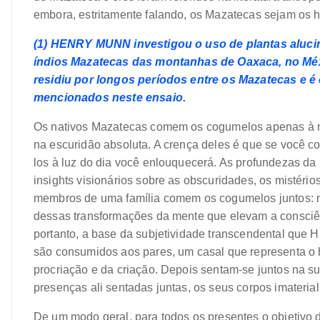
embora, estritamente falando, os Mazatecas sejam os 
(1) HENRY MUNN investigou o uso de plantas alucin
índios Mazatecas das montanhas de Oaxaca, no Méxi
residiu por longos períodos entre os Mazatecas e 
mencionados neste ensaio.
Os nativos Mazatecas comem os cogumelos apenas à n
na escuridão absoluta. A crença deles é que se você c
los à luz do dia você enlouquecerá. As profundezas d
insights visionários sobre as obscuridades, os mistério
membros de uma família comem os cogumelos juntos: não
dessas transformações da mente que elevam a consciên
portanto, a base da subjetividade transcendental que H
são consumidos aos pares, um casal que representa o 
procriação e da criação. Depois sentam-se juntos na sua
presenças ali sentadas juntas, os seus corpos imateri
De um modo geral, para todos os presentes o objetivo 