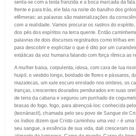
senta-se com a testa franzida e a boca marcada da fal
frente e para trás, ele fala na noite do barulho dos gri
efêmeras: as palavras são materializações da consciên
com a realidade. Vamos procurar os rastros do espírit
dos pés dos espíritos na terra quente. Então caminhem
palavras de dois discursos registrados como trilhas em 
para descobrir e explicitar o que é dito por um curand
extáticas da voz humana falando com força rítmica as r
A mulher baixa, corpulenta, idosa, com cara de lua ris
huipil, o vestido longo, bordado de flores e pássaros, 
mazatecas, um xale escuro enrolado nos ombros, os ca
tranças, crescentes dourados pendurados em suas orelh
de terra da cabana e segurou um punhado de cogumelo
brasas do fogo. fogo, para abençoá-los: conhecida p
(teonánactl), chamada pelo seu povo de Sangue de Cri
os índios dizem que Cristo caminhou uma vez – é uma 
seu sangue, a essência de sua vida, dali cresceram os
alimento do luminoso. Carne do mundo. Carne da lingua