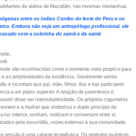
habitantes da aldeia de Mazatlán, nas mesmas montanhas.
ógenas entre os índios Conibo do leste do Peru e os
co. Embora não seja um antropólogo profissional, ele
é casado com a sobrinha do xamã e da xamã
oite,
omê-
a noite são reconhecidas como o momento mais propício para
s e as perplexidades da existência. Geralmente vários
 é incomum que pai, mãe, filhos, tios e tias participem
cia a um plano superior. A relação de parentesco é,
usserl disse ser intersubjetividade. Os próprios cogumelos
homem e a mulher que simboliza o duplo princípio da
 luz interior, sonham, realizam e conversam entre si,
alizados pela escuridão, vozes externas à sua comunidade.
da sessão é uma catarse terapêutica. Os produtos químicos