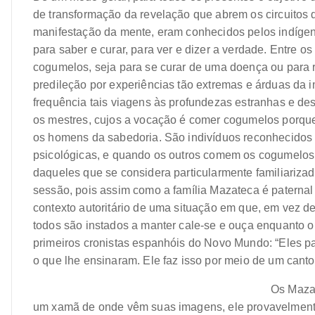
de transformação da revelação que abrem os circuitos
manifestação da mente, eram conhecidos pelos indíg
para saber e curar, para ver e dizer a verdade. Entre 
cogumelos, seja para se curar de uma doença ou para 
predileção por experiências tão extremas e árduas da i
frequência tais viagens às profundezas estranhas e d
os mestres, cujos a vocação é comer cogumelos porque
os homens da sabedoria. São indivíduos reconhecidos 
psicológicas, e quando os outros comem os cogumelos
daqueles que se considera particularmente familiarizad
sessão, pois assim como a família Mazateca é paternal e
contexto autoritário de uma situação em que, em vez de
todos são instados a manter cale-se e ouça enquanto 
primeiros cronistas espanhóis do Novo Mundo:
“Eles p
o que lhe ensinaram. Ele faz isso por meio de um canto 
Os Mazat
um xamã de onde vêm suas imagens, ele provavelmente