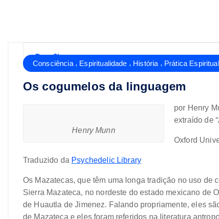
Dany3l
,
,
,
Consciência
Espiritualidade
História
Prática Espiritua
Os cogumelos da linguagem
por Henry M
extraído de 
Henry Munn
Oxford Unive
Traduzido da
Psychedelic Library
Os Mazatecas, que têm uma longa tradição no uso de
Sierra Mazateca, no nordeste do estado mexicano de O
de Huautla de Jimenez. Falando propriamente, eles s
de Mazateca e eles foram referidos na literatura antro