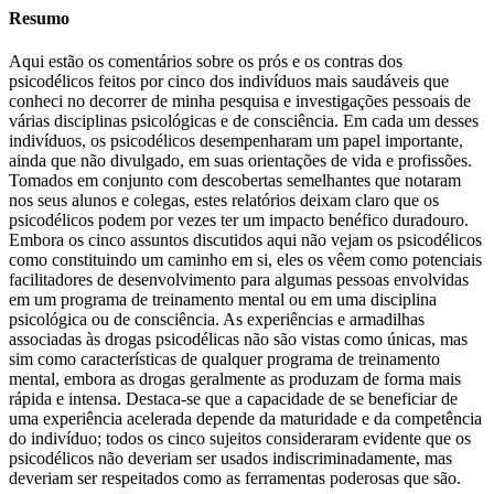
Resumo
Aqui estão os comentários sobre os prós e os contras dos
psicodélicos feitos por cinco dos indivíduos mais saudáveis ​​que
conheci no decorrer de minha pesquisa e investigações pessoais de
várias disciplinas psicológicas e de consciência. Em cada um desses
indivíduos, os psicodélicos desempenharam um papel importante,
ainda que não divulgado, em suas orientações de vida e profissões.
Tomados em conjunto com descobertas semelhantes que notaram
nos seus alunos e colegas, estes relatórios deixam claro que os
psicodélicos podem por vezes ter um impacto benéfico duradouro.
Embora os cinco assuntos discutidos aqui não vejam os psicodélicos
como constituindo um caminho em si, eles os vêem como potenciais
facilitadores de desenvolvimento para algumas pessoas envolvidas
em um programa de treinamento mental ou em uma disciplina
psicológica ou de consciência. As experiências e armadilhas
associadas às drogas psicodélicas não são vistas como únicas, mas
sim como características de qualquer programa de treinamento
mental, embora as drogas geralmente as produzam de forma mais
rápida e intensa. Destaca-se que a capacidade de se benefici
ar de
uma experiência acelerada depende da maturidade e da competência
do indivíduo; todos os cinco sujeitos consideraram evidente que os
psicodélicos não deveriam ser usados ​​indiscriminadamente, mas
deveriam ser respeitados como as ferramentas poderosas que são.