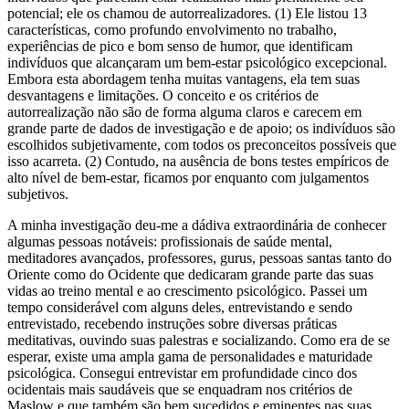
potencial; ele os chamou de autorrealizadores. (1) Ele listou 13
características, como profundo envolvimento no trabalho,
experiências de pico e bom senso de humor, que identificam
indivíduos que alcançaram um bem-estar psicológico excepcional.
Embora esta abordagem tenha muitas vantagens, ela tem suas
desvantagens e limitações. O conceito e os critérios de
autorrealização não são de forma alguma claros e carecem em
grande parte de dados de investigação e de apoio; os indivíduos são
escolhidos subjetivamente, com todos os preconceitos possíveis que
isso acarreta. (2) Contudo, na ausência de bons testes empíricos de
alto nível de bem-estar, ficamos por enquanto com julgamentos
subjetivos.
A minha investigação deu-me a dádiva extraordinária de conhecer
algumas pessoas notáveis: profissionais de saúde mental,
meditadores avançados, professores, gurus, pessoas santas tanto do
Oriente como do Ocidente que dedicaram grande parte das suas
vidas ao treino mental e ao crescimento psicológico. Passei um
tempo considerável com alguns deles, entrevistando e sendo
entrevistado, recebendo instruções sobre diversas práticas
meditativas, ouvindo suas palestras e socializando. Como era de se
esperar, existe uma ampla gama de personalidades e maturidade
psicológica. Consegui entrevistar em profundidade cinco dos
ocidentais mais saudáveis ​​que se enquadram nos critérios de
Maslow e que também são bem sucedidos e eminentes nas suas