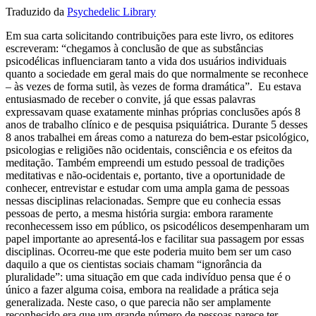
Traduzido da
Psychedelic Library
Em sua carta solicitando contribuições para este livro, os editores
escreveram: “chegamos à conclusão de que as substâncias
psicodélicas influenciaram tanto a vida dos usuários individuais
quanto a sociedade em geral mais do que normalmente se reconhece
– às vezes de forma sutil, às vezes de forma dramática”. Eu estava
entusiasmado de receber o convite, já que essas palavras
expressavam quase exatamente minhas próprias conclusões após 8
anos de trabalho clínico e de pesquisa psiquiátrica. Durante 5 desses
8 anos trabalhei em áreas como a natureza do bem-estar psicológico,
psicologias e religiões não ocidentais, consciência e os efeitos da
meditação. Também empreendi um estudo pessoal de tradições
meditativas e não-ocidentais e, portanto, tive a oportunidade de
conhecer, entrevistar e estudar com uma ampla gama de pessoas
nessas disciplinas relacionadas. Sempre que eu conhecia essas
pessoas de perto, a mesma história surgia: embora raramente
reconhecessem isso em público, os psicodélicos desempenharam um
papel importante ao apresentá-los e facilitar sua passagem por essas
disciplinas. Ocorreu-me que este poderia muito bem ser um caso
daquilo a que os cientistas sociais chamam “ignorância da
pluralidade”: uma situação em que cada indivíduo pensa que é o
único a fazer alguma coisa, embora na realidade a prática seja
generalizada. Neste caso, o que parecia não ser amplamente
reconhecido era que um grande número de pessoas parece ter