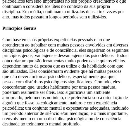
psicodélicos têm sido importantes no seu próprio crescimento e que
continuam a considerá-los úteis no contexto da sua própria
disciplina. Em média, continuam a utilizá-los duas a três vezes por
ano, mas todos passaram longos períodos sem utilizá-los.
Princípios Gerais
Com base em suas próprias experiências pessoais e no que
aprenderam ao trabalhar com muitas pessoas envolvidas em diversas
disciplinas psicológicas e de consciência, eles sugeriram os seguintes
princípios gerais, vantagens e desvantagens dos psicodélicos. Todos
concordaram que são ferramentas muito poderosas e que os efeitos
dependem muito da pessoa que as utiliza e da habilidade com que
são utilizadas. Eles consideraram evidente que há muitas pessoas
que não deveriam tomar psicodélicos, especialmente qualquer
pessoa com distúrbios p
sicológicos significativos. Contudo, eles
concordaram que, usados ​​habilmente por uma pessoa madura,
poderiam realmente ser úteis. Isso significava um ambiente
apropriado, pelo menos no início, de preferência sob a orientação de
alguém que fosse psicologicamente maduro e com experiência
psicodélica; um conjunto mental e expectativas adequadas, incluindo
um período anterior de silêncio e/ou meditação; e o mais importante,
o envolvimento em uma disciplina psicológica ou de consciência
destinada ao treinamento mental profundo.