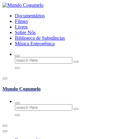
Skip
to
Documentários
content
Filmes
Livros
Sobre Nós
Biblioteca de Substâncias
Música Enteogênica
Search
for:
Mundo Cogumelo
Search
for: