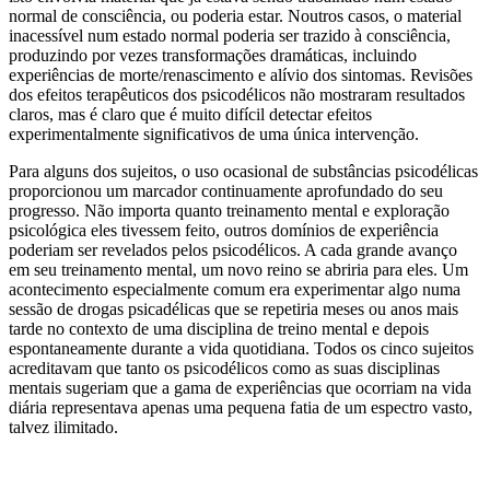
normal de consciência, ou poderia estar. Noutros casos, o material
inacessível num estado normal poderia ser trazido à consciência,
produzindo por vezes transformações dramáticas, incluindo
experiências de morte/renascimento e alívio dos sintomas. Revisões
dos efeitos terapêuticos dos psicodélicos não mostraram resultados
claros, mas é claro que é muito difícil detectar efeitos
experimentalmente significativos de uma única intervenção.
Para alguns dos sujeitos, o uso ocasional de substâncias psicodélicas
proporcionou um marcador continuamente aprofundado do seu
progresso. Não importa quanto treinamento mental e exploração
psicológica eles tivessem feito, outros domínio
s de experiência
poderiam ser revelados pelos psicodélicos. A cada grande avanço
em seu treinamento mental, um novo reino se abriria para eles. Um
acontecimento especialmente comum era experimentar algo numa
sessão de drogas psicadélicas que se repetiria meses ou anos mais
tarde no contexto de uma disciplina de treino mental e depois
espontaneamente durante a vida quotidiana. Todos os cinco sujeitos
acreditavam que tanto os psicodélicos como as suas disciplinas
mentais sugeriam que a gama de experiências que ocorriam na vida
diária representava apenas uma pequena fatia de um espectro vasto,
talvez ilimitado.