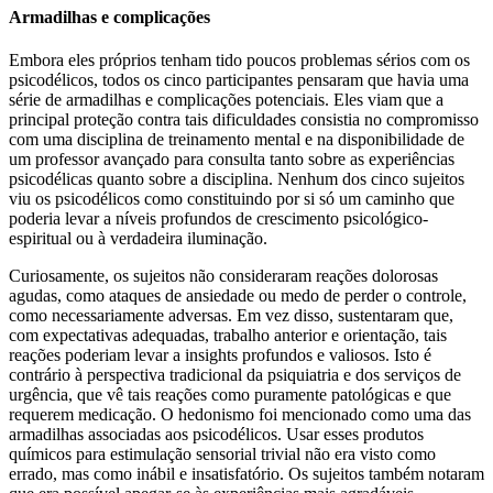
Armadilhas e complicações
Embora eles próprios tenham tido poucos problemas sérios com os
psicodélicos, todos os cinco participantes pensaram que havia uma
série de armadilhas e complicações potenciais. Eles viam que a
principal proteção contra tais dificuldades consistia no
compromisso
com uma disciplina de treinamento mental e na disponibilidade de
um professor avançado para consulta tanto sobre as experiências
psicodélicas quanto sobre a disciplina. Nenhum dos cinco sujeitos
viu os psicodélicos como constituindo por si só um caminho que
poderia levar a níveis profundos de crescimento psicológico-
espiritual ou à verdadeira iluminação.
Curiosamente, os sujeitos não consideraram reações dolorosas
agudas, como ataques de ansiedade ou medo de perder o controle,
como necessariamente adversas. Em vez disso, sustentaram que,
com expectativas adequadas, trabalho anterior e orientação, tais
reações poderiam levar a insights profundos e valiosos. Isto é
contrário à perspectiva tradicional da psiquiatria e dos serviços de
urgência, que vê tais reações como puramente patológicas e que
requerem medicação. O hedonismo foi mencionado como uma das
armadilhas associadas aos psicodéli
cos. Usar esses produtos
químicos para estimulação sensorial trivial não era visto como
errado, mas como inábil e insatisfatório. Os sujeitos também notaram