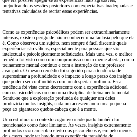
que era possível apegar-se às experiências mais agradáveis,
prejudicando as sessões posteriores com expectativas inadequadas e
tentativas calculadas de recriar essas experiências.
Como as experiências psicodélicas podem ser extraordinariamente
intensas, existe o perigo de não reconhecer uma fantasia pelo que ela
é. Como observou um sujeito, nem sempre é fácil discernir quais
experiências são válidas, especialmente para pessoas que são
intelectual e psicologicamente sofisticadas. Mais uma vez, o melhor
remédio foi visto como um compromisso com a mente aberta, com o
treinamento mental contínuo e com a instrução de um professor
avançado. O mesmo remédio foi sugerido para a tendência de
superestimar a profundidade e o impacto a longo prazo dos insights
que podem ser confundidos com um despertar profundo. Essa
tendência foi vista como decrescente com a experiência adicional
com os psicodélicos ou com uma disciplina de treinamento mental.
Sentiu-se que a exploração profunda de qualquer um deles
produziria muitos insights, cada um acrescentando uma pequena
peça ao gigantesco quebra-cabeça que é a mente.
Uma estrutura ou contexto cognitivo inadequado também foi
mencionado como fator limitante. Às vezes, insights extremamente
profundos ocorriam sob o efeito dos psicodélicos e, em pelo menos
dois casos, pode ter havido uma experiência transitória de