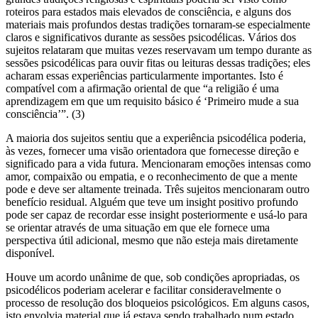
roteiros para estados mais elevados de consciência, e alguns dos
materiais mais profundos destas tradições tornaram-se especialmente
claros e significativos durante as sessões psicodélicas. Vários dos
sujeitos relataram que muitas vezes reservavam um tempo durante as
sessões psicodélicas para ouvir fitas ou leituras dessas tradições; eles
acharam essas experiências particularmente importantes. Isto é
compatível com a afirmação oriental de que “a religião é uma
aprendizagem em que um requisito básico é ‘Primeiro mude a sua
consciência’”. (3)
A maioria dos sujeitos sentiu que a experiência psicodélica poderia,
às vezes, fornecer uma visão orientadora que fornecesse direção e
significado para a vida futura. Mencionaram emoções intensas como
amor, compaixão ou empatia, e o reconhecimento de que a mente
pode e deve ser altamente treinada. Três sujeitos mencionaram outro
benefício residual. Alguém que teve um insight positivo profundo
pode ser capaz de recordar esse insight posteriormente e usá-lo para
se orientar através de uma situação em que ele fornece uma
perspectiva útil adicional, mesmo que não esteja mais diretamente
disponível.
Houve um acordo unânime de que, sob condições apropriadas, os
psicodélicos poderiam acelerar e facilitar consideravelmente o
processo de resolução dos bloqueios psicológicos. Em alguns casos,
isto envolvia material que já estava sendo trabalhado num estado