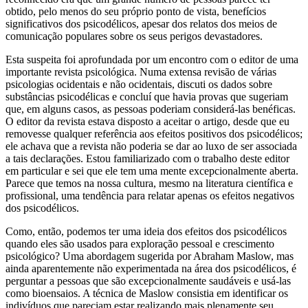
obtido, pelo menos do seu próprio ponto de vista, benefícios
significativos dos psicodélicos, apesar dos relatos dos meios de
comunicação populares sobre os seus perigos devastadores.
Esta suspeita foi aprofundada por um encontro com o editor de uma
importante revista psicológica. Numa extensa revisão de várias
psicologias ocidentais e não ocidentais, discuti os dados sobre
substâncias psicodélicas e concluí que havia provas que sugeriam
que, em alguns casos, as pessoas poderiam considerá-las benéficas.
O editor da revista estava disposto a aceitar o artigo, desde que eu
removesse qualquer referência aos efeitos positivos dos psicodélicos;
ele achava que a revista não poderia se dar ao luxo de ser associada
a tais declarações. Estou familiarizado com o trabalho deste editor
em particular e sei que ele tem uma mente excepcionalmente aberta.
Parece que temos na nossa cultura, mesmo na literatura científica e
profissional, uma tendência para relatar apenas os efeitos negativos
dos psicodélicos.
Como, então, podemos ter uma ideia dos efeitos dos psicodélicos
quando eles são usados ​​para exploração pessoal e crescimento
psicológico? Uma abordagem sugerida por Abraham Maslow, mas
ainda aparentemente não experimentada na área dos psicodélicos, é
perguntar a pessoas que são excepcionalmente saudáveis ​​e usá-las
como bioensaios. A técnica de Maslow consistia em identificar os
indivíduos que pareciam estar realizando mais plenamente seu