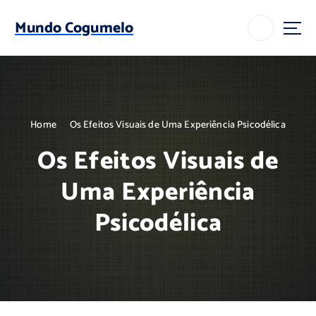
S
k
Mundo Cogumelo
i
p
t
o
c
o
Home
Os Efeitos Visuais de Uma Experiência Psicodélica
n
t
Os Efeitos Visuais de
e
n
Uma Experiência
t
Psicodélica