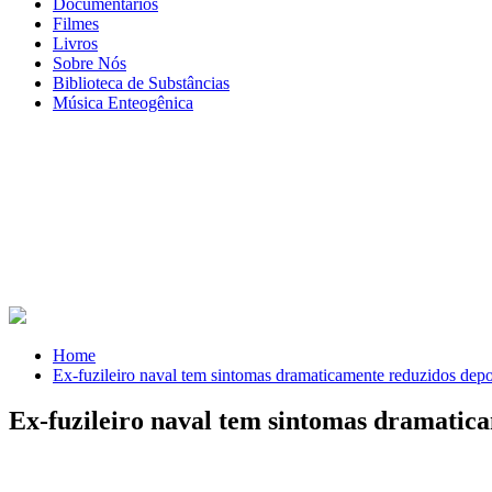
Documentários
Filmes
Livros
Sobre Nós
Biblioteca de Substâncias
Música Enteogênica
Home
Ex-fuzileiro naval tem sintomas dramaticamente reduzidos depoi
Ex-fuzileiro naval tem sintomas dramatica