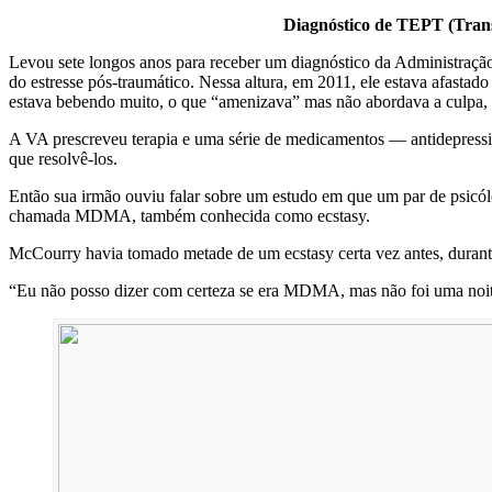
Diagnóstico de TEPT (Trans
Levou sete longos anos para receber um diagnóstico da Administração 
do estresse pós-traumático. Nessa altura, em 2011, ele estava afastado
estava bebendo muito, o que “amenizava” mas não abordava a culpa, r
A VA prescreveu terapia e uma série de medicamentos — antidepressiv
que resolvê-los.
Então sua irmão ouviu falar sobre um estudo em que um par de psicó
chamada MDMA, também conhecida como ecstasy.
McCourry havia tomado metade de um ecstasy certa vez antes, duran
“Eu não posso dizer com certeza se era MDMA, mas não foi uma noite