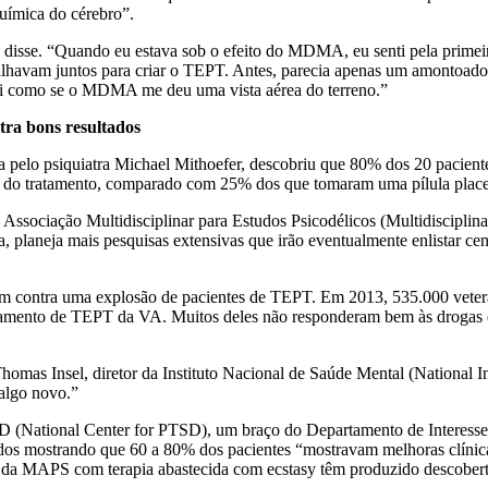
uímica do cérebro”.
 disse. “Quando eu estava sob o efeito do MDMA, eu senti pela primei
balhavam juntos para criar o TEPT. Antes, parecia apenas um amontoado
Foi como se o MDMA me deu uma vista aérea do terreno.”
ra bons resultados
a pelo psiquiatra Michael Mithoefer, descobriu que 80% dos 20 pacient
o do tratamento, comparado com 25% dos que tomaram uma pílula plac
Associação Multidisciplinar para Estudos Psicodélicos (Multidisciplin
, planeja mais pesquisas extensivas que irão eventualmente enlistar ce
lutam contra uma explosão de pacientes de TEPT. Em 2013, 535.000 veter
ratamento de TEPT da VA. Muitos deles não responderam bem às drogas 
homas Insel, diretor da Instituto Nacional de Saúde Mental (National In
 algo novo.”
SD (National Center for PTSD), um braço do Departamento de Interesse
udos mostrando que 60 a 80% dos pacientes “mostravam melhoras clínic
dos da MAPS com terapia abastecida com ecstasy têm produzido descober