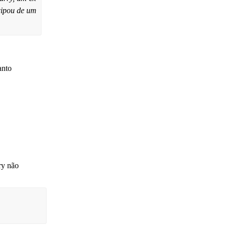
cipou de um
anto
ry não