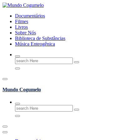
Skip
to
Documentários
content
Filmes
Livros
Sobre Nós
Biblioteca de Substâncias
Música Enteogênica
Search
for:
Mundo Cogumelo
Search
for: