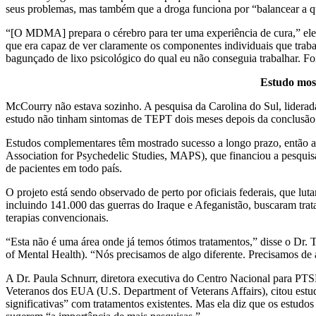
seus problemas, mas também que a droga funciona por “balancear a q
“[O MDMA] prepara o cérebro para ter uma experiência de cura,” ele
que era capaz de ver claramente os componentes individuais que tra
bagunçado de lixo psicológico do qual eu não conseguia trabalhar. 
Estudo most
McCourry não estava sozinho. A pesquisa da Carolina do Sul, liderad
estudo não tinham sintomas de TEPT dois meses depois da conclusã
Estudos complementares têm mostrado sucesso a longo prazo, então a 
Association for Psychedelic Studies, MAPS), que financiou a pesquisa
de pacientes em todo país.
O projeto está sendo observado de perto por oficiais federais, que 
incluindo 141.000 das guerras do Iraque e Afeganistão, buscaram t
terapias convencionais.
“Esta não é uma área onde já temos ótimos tratamentos,” disse o Dr. T
of Mental Health). “Nós precisamos de algo diferente. Precisamos de
A Dr. Paula Schnurr, diretora executiva do Centro Nacional para PT
Veteranos dos EUA (U.S. Department of Veterans Affairs), citou est
significativas” com tratamentos existentes. Mas ela diz que os estu