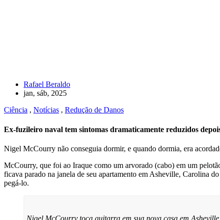
Rafael Beraldo
jan, sáb, 2025
Ciência
,
Notícias
,
Redução de Danos
Ex-fuzileiro naval tem sintomas dramaticamente reduzidos depois
Nigel McCourry não conseguia dormir, e quando dormia, era acordado 
McCourry, que foi ao Iraque como um arvorado (cabo) em um pelotã
ficava parado na janela de seu apartamento em Asheville, Carolina d
pegá-lo.
Nigel McCourry toca guitarra em sua nova casa em Ashevill