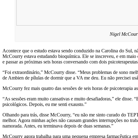
Nigel McCourr
Acontece que o estudo estava sendo conduzido na Carolina do Sul, n
McCourry estava estudando bioquímica. Ele se inscreveu, e em maio
e passar as próximas seis horas conversando com dois psicoterapeutas
“Foi extraordinário,” McCourry disse. “Meus problemas de sono melho
de Ambien de pílulas de dormir que a VA me deu. Eu não precisei usá
McCourry fez mais quatro das sessões de seis horas de psicoterapia
“As sessões eram muito cansativas e muito desafiadoras,” ele disse.
psicológicos. Depois, eu me senti exausto.”
Olhando para trás, disse McCourry, “eu não me sinto curado do TEP
melhor. Agora minhas ações não causam grandes interrupções no trab
namorada. Antes, eu terminava depois de duas semanas.”
McCourry agora trabalha para uma pequena empresa farmacêutica em