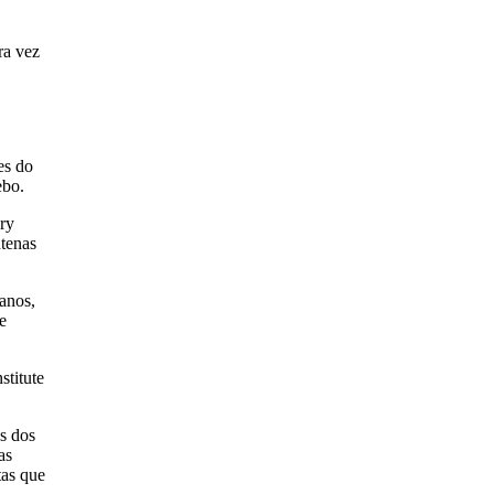
ra vez
es do
ebo.
ary
ntenas
anos,
e
stitute
s dos
as
tas que