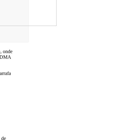
e, onde
e MDMA
arrafa
 de