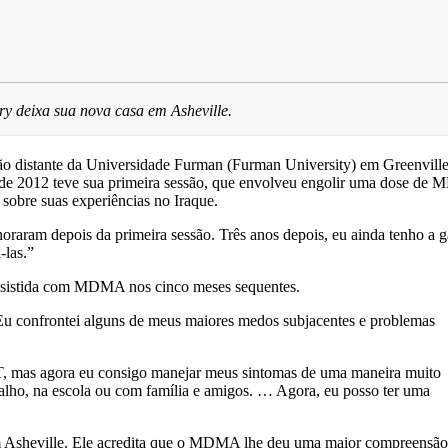
y deixa sua nova casa em Asheville.
ão distante da Universidade Furman (Furman University) em Greenvill
 de 2012 teve sua primeira sessão, que envolveu engolir uma dose d
 sobre suas experiências no Iraque.
raram depois da primeira sessão. Três anos depois, eu ainda tenho a g
-las.”
 assistida com MDMA nos cinco meses sequentes.
 “Eu confrontei alguns de meus maiores medos subjacentes e problemas
T, mas agora eu consigo manejar meus sintomas de uma maneira muito
alho, na escola ou com família e amigos. … Agora, eu posso ter uma
 Asheville. Ele acredita que o MDMA lhe deu uma maior compreensão