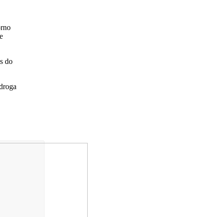
orno
e
s do
 droga