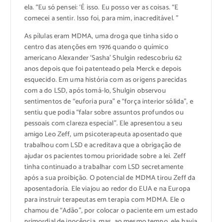
ela. “Eu só pensei: ‘É isso. Eu posso ver as coisas. “E
comecei a sentir. Isso foi, para mim, inacreditável. ”
As pílulas eram MDMA, uma droga que tinha sido o
centro das atenções em 1976 quando o químico
americano Alexander ‘Sasha’ Shulgin redescobriu 62
anos depois que foi patenteado pela Merck e depois
esquecido. Em uma história com as origens parecidas
com a do LSD, após tomá-lo, Shulgin observou
sentimentos de “euforia pura” e “força interior sólida”, e
sentiu que podia “falar sobre assuntos profundos ou
pessoais com clareza especial”. Ele apresentou a seu
amigo Leo Zeff, um psicoterapeuta aposentado que
trabalhou com LSD e acreditava que a obrigação de
ajudar os pacientes tomou prioridade sobre a lei. Zeff
tinha continuado a trabalhar com LSD secretamente
após a sua proibição. O potencial de MDMA tirou Zeff da
aposentadoria. Ele viajou ao redor do EUA e na Europa
para instruir terapeutas em terapia com MDMA. Ele o
chamou de “Adão”, por colocar o paciente em um estado
primordial de inocência, mas, ao mesmo tempo, ele havia