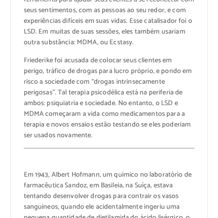
seus sentimentos, com as pessoas ao seu redor, e com
experiências difíceis em suas vidas. Esse catalisador foi o
LSD. Em muitas de suas sessões, eles também usariam
outra substância: MDMA, ou Ecstasy.
Friederike foi acusada de colocar seus clientes em
perigo, tráfico de drogas para lucro próprio, e pondo em
risco a sociedade com “drogas intrinsecamente
perigosas”. Tal terapia psicodélica está na periferia de
ambos: psiquiatria e sociedade. No entanto, o LSD e
MDMA começaram a vida como medicamentos para a
terapia e novos ensaios estão testando se eles poderiam
ser usados novamente.
Em 1943, Albert Hofmann, um químico no laboratório de
farmacêutica Sandoz, em Basileia, na Suíça, estava
tentando desenvolver drogas para contrair os vasos
sanguíneos, quando ele acidentalmente ingeriu uma
pequena quantidade de dietilamida do ácido lisérgico, o