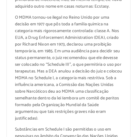
adquirido outro nome em casas noturnas: Ecstasy.
O MDMA tornou-se ilegal no Reino Unido por uma
decisão em 1977 que pôs toda a família química na
categoria mais rigorosamente controlada: classe A. Nos
EUA, a Drug Enforcement Administration (DEA), criado
por Richard Nixon em 1973, declarou uma proibição
temporária, em 1985. Em uma audiência para decidir seu
status permanente, o juiz recomendou que ele devesse
ser colocado no “Schedule III”, o que permitiria o uso por
terapeutas. Mas a DEA anulou a decisão do juiz e colocou
MDMA no Schedule I, a categoria mais restritiva. Sob a
influência americana, a Comissão das Nações Unidas
sobre Narcóticos deu ao MDMA uma classificação
semelhante dentro da lei (embora um comitê de peritos
formado pela Organização Mundial da Saúde
argumentou que tais restrições graves não eram
justificadas).
Substâncias em Schedule I são permitidas o uso em
pesquisas no âmbito da Convenção das Nações Unidas