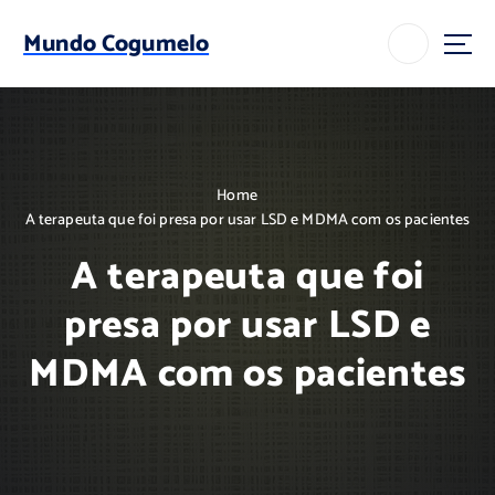
S
k
Mundo Cogumelo
i
p
t
o
c
o
Home
n
A terapeuta que foi presa por usar LSD e MDMA com os pacientes
t
e
A terapeuta que foi
n
t
presa por usar LSD e
MDMA com os pacientes