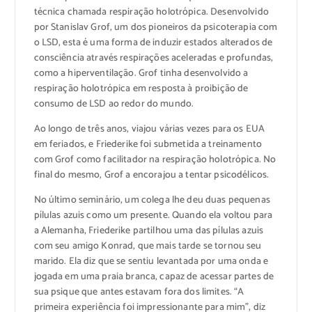
técnica chamada respiração holotrópica. Desenvolvido
por Stanislav Grof, um dos pioneiros da psicoterapia com
o LSD, esta é uma forma de induzir estados alterados de
consciência através respirações aceleradas e profundas,
como a hiperventilação. Grof tinha desenvolvido a
respiração holotrópica em resposta à proibição de
consumo de LSD ao redor do mundo.
Ao longo de três anos, viajou várias vezes para os EUA
em feriados, e Friederike foi submetida a treinamento
com Grof como facilitador na respiração holotrópica. No
final do mesmo, Grof a encorajou a tentar psicodélicos.
No último seminário, um colega lhe deu duas pequenas
pílulas azuis como um presente. Quando ela voltou para
a Alemanha, Friederike partilhou uma das pílulas azuis
com seu amigo Konrad, que mais tarde se tornou seu
marido. Ela diz que se sentiu levantada por uma onda e
jogada em uma praia branca, capaz de acessar partes de
sua psique que antes estavam fora dos limites. “A
primeira experiência foi impressionante para mim”, diz