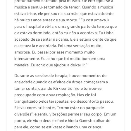
profundamente afetado pela música. Ele entregou-se a
música e sentiu-se tomado de temor. Quando a música
estava triste, ele pensou na sua mãe, que estava doente
há muitos anos antes de sua morte. “Eu costumava ir
para o hospital e vê-la, e uma grande parte do tempo que
ela estava dormindo, então eu não a acordava; Eu tinha
acabado de se sentar na cama. E ela estaria ciente de que
eu estava lá e acordaria. Foi uma sensação muito
amorosa. Eu passei por esse momento muito
intensamente. Eu acho que foi muito bom em uma
maneira. Eu acho que ajudou a deixar ir.”
Durante as sessões de terapia, houve momentos de
ansiedade quando os efeitos da droga começaram a
tomar conta, quando Kirk sentiu frio e tornou-se
preocupado com a sua respiração. Mas ele foi
tranqüilizado pelos terapeutas, e o desconforto passou.
Ele viu cores brilhantes, “como estar no parque de
diversões”, e sentiu vibrações permear seu corpo. Em um
ponto, ele viu o deus elefante hindu Ganesha olhando
para ele, como se estivesse olhando uma criança.