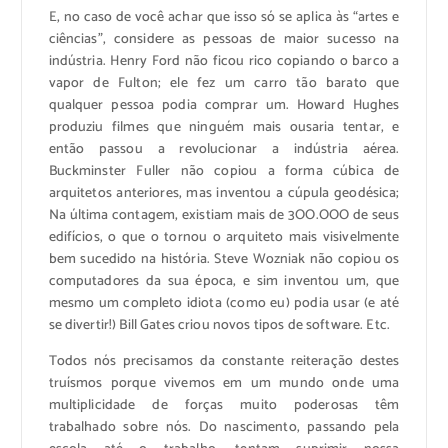
E, no caso de você achar que isso só se aplica às “artes e
ciências”, considere as pessoas de maior sucesso na
indústria. Henry Ford não ficou rico copiando o barco a
vapor de Fulton; ele fez um carro tão barato que
qualquer pessoa podia comprar um. Howard Hughes
produziu filmes que ninguém mais ousaria tentar, e
então passou a revolucionar a indústria aérea.
Buckminster Fuller não copiou a forma cúbica de
arquitetos anteriores, mas inventou a cúpula geodésica;
Na última contagem, existiam mais de 3OO.OOO de seus
edifícios, o que o tornou o arquiteto mais visivelmente
bem sucedido na história. Steve Wozniak não copiou os
computadores da sua época, e sim inventou um, que
mesmo um completo idiota (como eu) podia usar (e até
se divertir!) Bill Gates criou novos tipos de software. Etc.
Todos nós precisamos da constante reiteração destes
truísmos porque vivemos em um mundo onde uma
multiplicidade de forças muito poderosas têm
trabalhado sobre nós. Do nascimento, passando pela