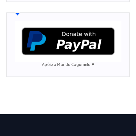
q
u
i
s
a
r
p
o
r
:
Apóie o Mundo Cogumelo ♥