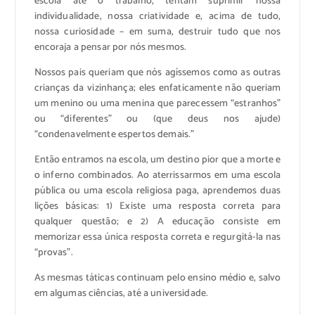
escola até o trabalho, tentam suprimir nossa
individualidade, nossa criatividade e, acima de tudo,
nossa curiosidade – em suma, destruir tudo que nos
encoraja a pensar por nós mesmos.
Nossos pais queriam que nós agíssemos como as outras
crianças da vizinhança; eles enfaticamente não queriam
um menino ou uma menina que parecessem “estranhos”
ou “diferentes” ou (que deus nos ajude)
“condenavelmente espertos demais.”
Então entramos na escola, um destino pior que a morte e
o inferno combinados. Ao aterrissarmos em uma escola
pública ou uma escola religiosa paga, aprendemos duas
lições básicas: 1) Existe uma resposta correta para
qualquer questão; e 2) A educação consiste em
memorizar essa única resposta correta e regurgitá-la nas
“provas”.
As mesmas táticas continuam pelo ensino médio e, salvo
em algumas ciências, até a universidade.