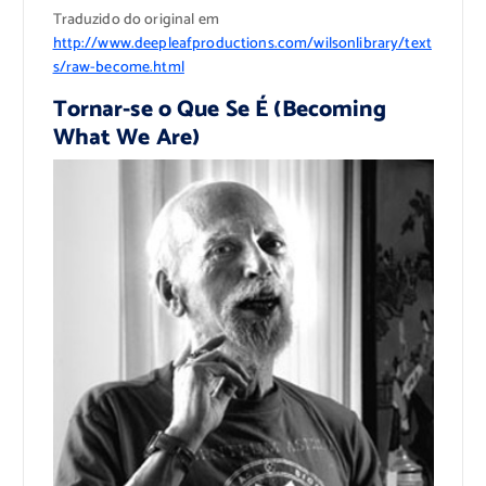
Traduzido do original em
http://www.deepleafproductions.com/wilsonlibrary/text
s/raw-become.html
Tornar-se o Que Se É (Becoming
What We Are)