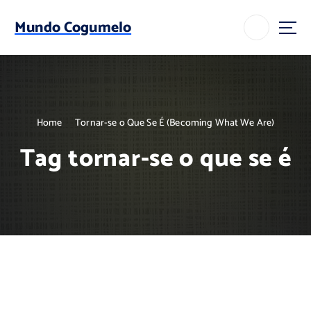
S
k
Mundo Cogumelo
i
p
t
o
c
o
Home
Tornar-se o Que Se É (Becoming What We Are)
n
t
Tag tornar-se o que se é
e
n
t