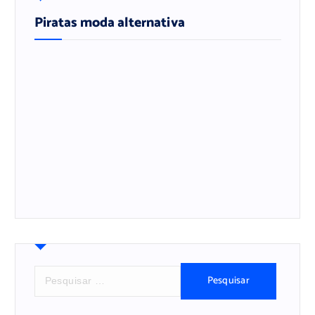
Piratas moda alternativa
P
e
s