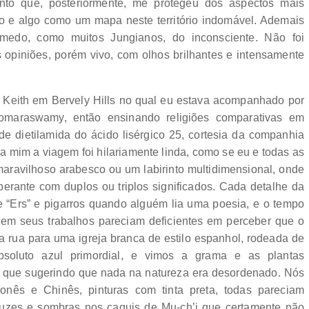
ento que, posteriormente, me protegeu dos aspectos mais
o e algo como um mapa neste território indomável. Ademais
medo, como muitos Jungianos, do inconsciente. Não foi
s opiniões, porém vivo, com olhos brilhantes e intensamente
de Keith em Bervely Hills no qual eu estava acompanhado por
omaraswamy, então ensinando religiões comparativas em
 dietilamida do ácido lisérgico 25, cortesia da companhia
 mim a viagem foi hilariamente linda, como se eu e todas as
ravilhoso arabesco ou um labirinto multidimensional, onde
rberante com duplos ou triplos significados. Cada detalhe da
e “Ers” e pigarros quando alguém lia uma poesia, e o tempo
 em seus trabalhos pareciam deficientes em perceber que o
a rua para uma igreja branca de estilo espanhol, rodeada de
bsoluto azul primordial, e vimos a grama e as plantas
o que sugerindo que nada na natureza era desordenado. Nós
nês e Chinês, pinturas com tinta preta, todas pareciam
 luzes e sombras nos caquis de Mu-ch’i que certamente não