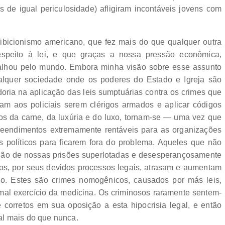
s de igual periculosidade) afligiram incontáveis jovens com
ibicionismo americano, que fez mais do que qualquer outra
espeito à lei, e que graças a nossa pressão econômica,
alhou pelo mundo. Embora minha visão sobre esse assunto
alquer sociedade onde os poderes do Estado e Igreja são
oria na aplicação das leis sumptuárias contra os crimes que
am aos policiais serem clérigos armados e aplicar códigos
dos da carne, da luxúria e do luxo, tornam-se — uma vez que
eendimentos extremamente rentáveis para as organizações
s políticos para ficarem fora do problema. Aqueles que não
ção de nossas prisões superlotadas e desesperançosamente
tos, por seus devidos processos legais, atrasam e aumentam
ido. Estes são crimes nomogênicos, causados por más leis,
al exercício da medicina. Os criminosos raramente sentem-
 corretos em sua oposição a esta hipocrisia legal, e então
al mais do que nunca.