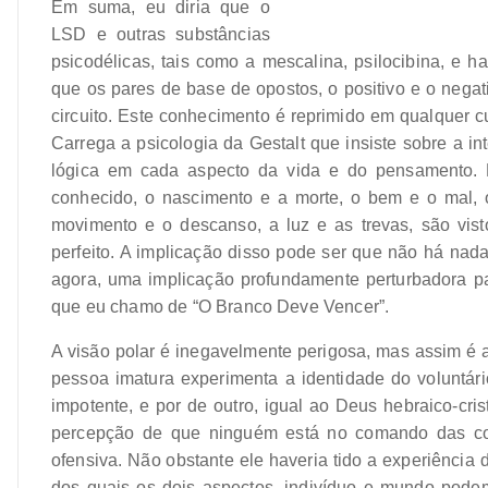
Em suma, eu diria que o
LSD e outras substâncias
psicodélicas, tais como a mescalina, psilocibina, e h
que os pares de base de opostos, o positivo e o negat
circuito. Este conhecimento é reprimido em qualquer c
Carrega a psicologia da Gestalt que insiste sobre a i
lógica em cada aspecto da vida e do pensamento. D
conhecido, o nascimento e a morte, o bem e o mal, o 
movimento e o descanso, a luz e as trevas, são vi
perfeito. A implicação disso pode ser que não há nada
agora, uma implicação profundamente perturbadora par
que eu chamo de “O Branco Deve Vencer”.
A visão polar é inegavelmente perigosa, mas assim é 
pessoa imatura experimenta a identidade do voluntário
impotente, e por de outro, igual ao Deus hebraico-cris
percepção de que ninguém está no comando das coi
ofensiva. Não obstante ele haveria tido a experiência
dos quais os dois aspectos, indivíduo e mundo pode