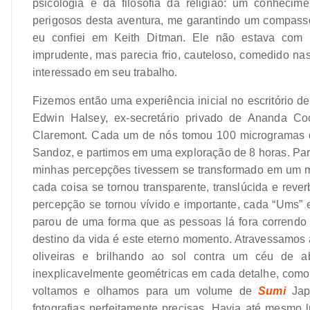
psicologia e da filosofia da religião: um conhecim
perigosos desta aventura, me garantindo um compass
eu confiei em Keith Ditman. Ele não estava com 
imprudente, mas parecia frio, cauteloso, comedido na
interessado em seu trabalho.
Fizemos então uma experiência inicial no escritório 
Edwin Halsey, ex-secretário privado de Ananda Co
Claremont. Cada um de nós tomou 100 microgramas de
Sandoz, e partimos em uma exploração de 8 horas. Para
minhas percepções tivessem se transformado em um ma
cada coisa se tornou transparente, translúcida e reve
percepção se tornou vívido e importante, cada “Ums” 
parou de uma forma que as pessoas lá fora correndo
destino da vida é este eterno momento. Atravessamos 
oliveiras e brilhando ao sol contra um céu de a
inexplicavelmente geométricas em cada detalhe, com
voltamos e olhamos para um volume de
Sumi
Japo
fotografias perfeitamente precisas. Havia até mesmo