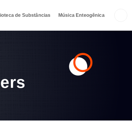
lioteca de Substâncias
Música Enteogênica
hers