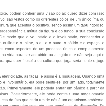
axixe, podem conferir uma visão polar; quero dizer com isso
ivo, são vistos como os diferentes pólos de um único ímã ou
ultura que acentua o positivo, sendo assim um tabu rigoroso.
nterdependência mútua da figura e do fundo, a sua conclusão
e modo que o voluntário e o involuntário, conhecedor e
outline e o inline, o eu e o outro, o sólido e o espaço, o
stos como aspectos de um processo único e completamente
 na vida para ser adquirido ou atingido que não seja aqui e
a qualquer filosofia ou cultura que joga seriamente o jogo
a eletricidade, as facas, e assim é a linguagem. Quando uma
 e involuntário, ela pode sentir-se, por um lado, totalmente
tão. Primeiramente, ele poderia entrar em pânico a partir da
sas. Posteriormente, ele pode contrair uma megalomania
 direta do fato que cada um de nós é um organismo-ambiente,
m ser separados somente para propósitos de discussão. Se