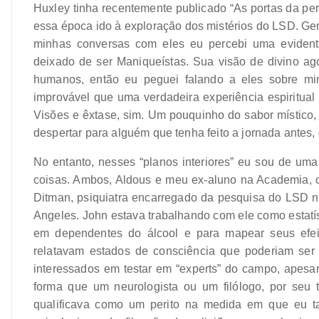
Huxley tinha recentemente publicado “As portas da pe
essa época ido à exploração dos mistérios do LSD. Ger
minhas conversas com eles eu percebi uma evidente
deixado de ser Maniqueístas. Sua visão de divino ago
humanos, então eu peguei falando a eles sobre min
improvável que uma verdadeira experiência espiritual
Visões e êxtase, sim. Um pouquinho do sabor místico,
despertar para alguém que tenha feito a jornada antes
No entanto, nesses “planos interiores” eu sou de uma 
coisas. Ambos, Aldous e meu ex-aluno na Academia, 
Ditman, psiquiatra encarregado da pesquisa do LSD n
Angeles. John estava trabalhando com ele como estatís
em dependentes do álcool e para mapear seus efe
relatavam estados de consciência que poderiam ser 
interessados em testar em “experts” do campo, apesa
forma que um neurologista ou um filólogo, por seu
qualificava como um perito na medida em que eu ta