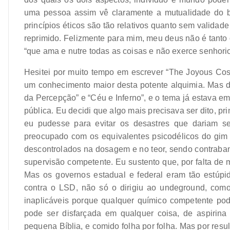
uma pessoa assim vê claramente a mutualidade do b
princípios éticos são tão relativos quanto sem valida
reprimido. Felizmente para mim, meu deus não é tanto 
“que ama e nutre todas as coisas e não exerce senhorio
Hesitei por muito tempo em escrever “The Joyous Cos
um conhecimento maior desta potente alquimia. Mas d
da Percepção” e “Céu e Inferno”, e o tema já estava e
pública. Eu decidi que algo mais precisava ser dito, pr
eu pudesse para evitar os desastres que dariam se
preocupado com os equivalentes psicodélicos do gim 
descontrolados na dosagem e no teor, sendo contrab
supervisão competente. Eu sustento que, por falta de me
Mas os governos estadual e federal eram tão estúpid
contra o LSD, não só o dirigiu ao undeground, como 
inaplicáveis porque qualquer químico competente pod
pode ser disfarçada em qualquer coisa, de aspirina 
pequena Bíblia, e comido folha por folha. Mas por resu