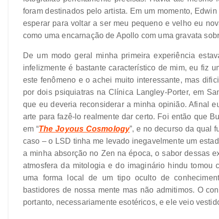
foram destinados pelo artista. Em um momento, Edwin
esperar para voltar a ser meu pequeno e velho eu nov
como uma encarnação de Apollo com uma gravata sobren
De um modo geral minha primeira experiência estava
infelizmente é bastante característico de mim, eu fiz
este fenômeno e o achei muito interessante, mas difici
por dois psiquiatras na Clínica Langley-Porter, em S
que eu deveria reconsiderar a minha opinião. Afinal 
arte para fazê-lo realmente dar certo. Foi então que 
em “
The Joyous Cosmology
”, e no decurso da qual 
caso – o LSD tinha me levado inegavelmente um estad
a minha absorção no Zen na época, o sabor dessas ex
atmosfera da mitologia e do imaginário hindu tomou 
uma forma local de um tipo oculto de conheciment
bastidores de nossa mente mas não admitimos. O con
portanto, necessariamente esotéricos, e ele veio vesti