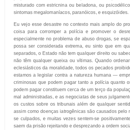
misturado com estricnina ou beladona, ou psicodélico
sintomas megalomaníacos, paranóicos, e esquizóides.
Eu vejo esse desastre no contexto mais amplo do pro
coisa para corromper a polícia e promover o desr
especialmente no problema de abuso drogas, se esp
possa ser considerada extrema, eu sinto que em qu
separados, o Estado não tem qualquer direito ou sabed
não têm qualquer queixa ou vítimas. Quando ordenar
eclesiásticos da moralidade, todos os pecados proibi
estamos a legislar contra a natureza humana — empr
criminosas que podem pagar tanto a polícia quanto o
podem pagar constituem cerca de um terço da popula
mal administradas, e as negociatas de seus julgamen
os custos sobre os tribunais além de qualquer sent
assim como doenças iatrogênicas são causados pelo m
se culpados, e muitas vezes sentem-se positivamente
saem da prisão rejeitando e desprezando a ordem soci