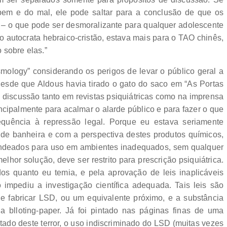
em e do mal, ele pode saltar para a conclusão de que os
de – o que pode ser desmoralizante para qualquer adolescente
o autocrata hebraico-cristão, estava mais para o TAO chinês,
 sobre elas.”
mology” considerando os perigos de levar o público geral a
esde que Aldous havia tirado o gato do saco em “As Portas
m discussão tanto em revistas psiquiátricas como na imprensa
incipalmente para acalmar o alarde público e para fazer o que
quência à repressão legal. Porque eu estava seriamente
de banheira e com a perspectiva destes produtos químicos,
andeados para uso em ambientes inadequados, sem qualquer
lhor solução, deve ser restrito para prescrição psiquiátrica.
os quanto eu temia, e pela aprovação de leis inaplicáveis
impediu a investigação científica adequada. Tais leis são
e fabricar LSD, ou um equivalente próximo, e a substância
a blloting-paper. Já foi pintado nas páginas finas de uma
ltado deste terror, o uso indiscriminado do LSD (muitas vezes