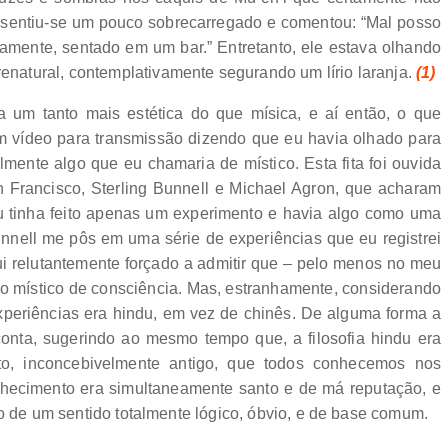
 sentiu-se um pouco sobrecarregado e comentou: “Mal posso
amente, sentado em um bar.” Entretanto, ele estava olhando
atural, contemplativamente segurando um lírio laranja.
(1)
 um tanto mais estética do que mísica, e aí então, o que
 um vídeo para transmissão dizendo que eu havia olhado para
lmente algo que eu chamaria de místico. Esta fita foi ouvida
an Francisco, Sterling Bunnell e Michael Agron, que acharam
eu tinha feito apenas um experimento e havia algo como uma
Bunnell me pôs em uma série de experiências que eu registrei
fui relutantemente forçado a admitir que – pelo menos no meu
o místico de consciência. Mas, estranhamente, considerando
periências era hindu, em vez de chinês. De alguma forma a
conta, sugerindo ao mesmo tempo que, a filosofia hindu era
o, inconcebivelmente antigo, que todos conhecemos nos
hecimento era simultaneamente santo e de má reputação, e
do de um sentido totalmente lógico, óbvio, e de base comum.