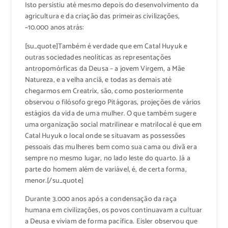
Isto persistiu até mesmo depois do desenvolvimento da
agricultura e da criação das primeiras civilizações,
~10.000 anos atrás:
[su_quote]Também é verdade que em Catal Huyuk e
outras sociedades neolíticas as representações
antropomórficas da Deusa – a jovem Virgem, a Mãe
Natureza, e a velha anciã, e todas as demais até
chegarmos em Creatrix, são, como posteriormente
observou o filósofo grego Pitágoras, projeções de vários
estágios da vida de uma mulher. O que também sugere
uma organização social matrilinear e matrilocal é que em
Catal Huyuk o local onde se situavam as possessões
pessoais das mulheres bem como sua cama ou divã era
sempre no mesmo lugar, no lado leste do quarto. Já a
parte do homem além de variável, é, de certa forma,
menor.[/su_quote]
Durante 3.000 anos após a condensação da raça
humana em civilizações, os povos continuavam a cultuar
a Deusa e viviam de forma pacífica. Eisler observou que