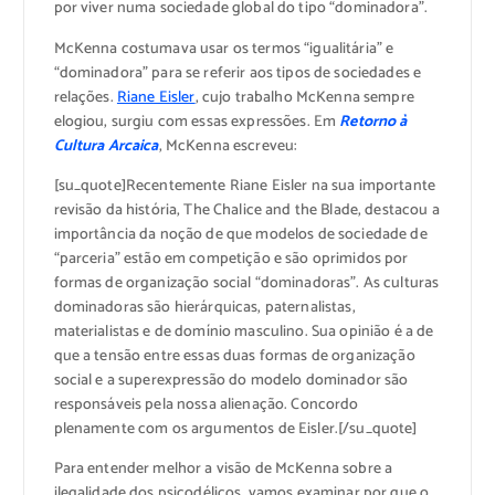
por viver numa sociedade global do tipo “dominadora”.
McKenna costumava usar os termos “igualitária” e
“dominadora” para se referir aos tipos de sociedades e
relações.
Riane Eisler
, cujo trabalho McKenna sempre
elogiou, surgiu com essas expressões. Em
Retorno à
Cultura Arcaica
, McKenna escreveu:
[su_quote]Recentemente Riane Eisler na sua importante
revisão da história, The Chalice and the Blade, destacou a
importância da noção de que modelos de sociedade de
“parceria” estão em competição e são oprimidos por
formas de organização social “dominadoras”. As culturas
dominadoras são hierárquicas, paternalistas,
materialistas e de domínio masculino. Sua opinião é a de
que a tensão entre essas duas formas de organização
social e a superexpressão do modelo dominador são
responsáveis pela nossa alienação. Concordo
plenamente com os argumentos de Eisler.[/su_quote]
Para entender melhor a visão de McKenna sobre a
ilegalidade dos psicodélicos, vamos examinar por que o