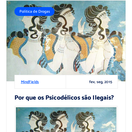
Política de Drogas
fev, seg, 2015
MindFields
Por que os Psicodélicos são Ilegais?