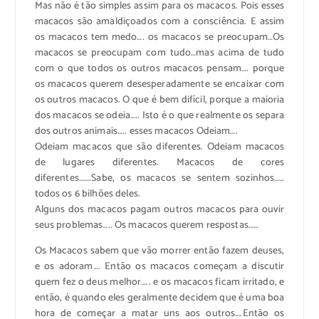
Mas não é tão simples assim para os macacos. Pois esses
macacos são amaldiçoados com a consciência. E assim
os macacos tem medo…. os macacos se preocupam…Os
macacos se preocupam com tudo…mas acima de tudo
com o que todos os outros macacos pensam…. porque
os macacos querem desesperadamente se encaixar com
os outros macacos. O que é bem difícil, porque a maioria
dos macacos se odeia….. Isto é o que realmente os separa
dos outros animais….. esses macacos Odeiam….
Odeiam macacos que são diferentes. Odeiam macacos
de lugares diferentes. Macacos de cores
diferentes…….Sabe, os macacos se sentem sozinhos……
todos os 6 bilhões deles.
Alguns dos macacos pagam outros macacos para ouvir
seus problemas….. Os macacos querem respostas……
Os Macacos sabem que vão morrer então fazem deuses,
e os adoram…. Então os macacos começam a discutir
quem fez o deus melhor….. e os macacos ficam irritado, e
então, é quando eles geralmente decidem que é uma boa
hora de começar a matar uns aos outros….Então os