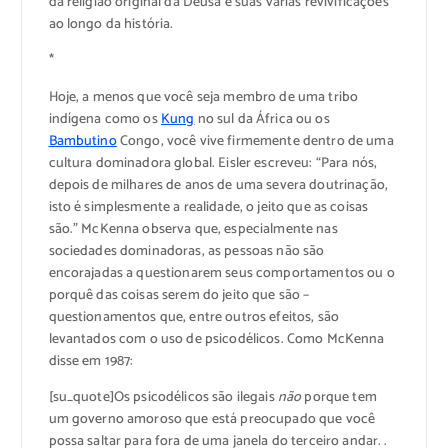
da religião original da Deusa e suas várias revivificações
ao longo da história.
*
Hoje, a menos que você seja membro de uma tribo
indígena como os
Kung
no sul da África ou os
Bambutino
Congo, você vive firmemente dentro de uma
cultura dominadora global. Eisler escreveu: “Para nós,
depois de milhares de anos de uma severa doutrinação,
isto é simplesmente a realidade, o jeito que as coisas
são.” McKenna observa que, especialmente nas
sociedades dominadoras, as pessoas não são
encorajadas a questionarem seus comportamentos ou o
porquê das coisas serem do jeito que são –
questionamentos que, entre outros efeitos, são
levantados com o uso de psicodélicos. Como McKenna
disse em 1987:
[su_quote]Os psicodélicos são ilegais
não
porque tem
um governo amoroso que está preocupado que você
possa saltar para fora de uma janela do terceiro andar. .