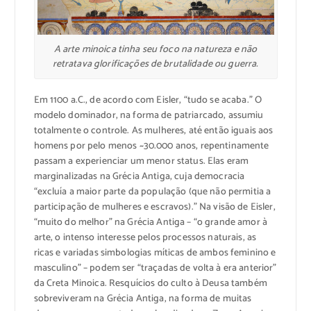
A arte minoica tinha seu foco na natureza e não
retratava glorificações de brutalidade ou guerra.
Em 1100 a.C., de acordo com Eisler, “tudo se acaba.” O
modelo dominador, na forma de patriarcado, assumiu
totalmente o controle. As mulheres, até então iguais aos
homens por pelo menos ~30.000 anos, repentinamente
passam a experienciar um menor status. Elas eram
marginalizadas na Grécia Antiga, cuja democracia
“excluía a maior parte da população (que não permitia a
participação de mulheres e escravos).” Na visão de Eisler,
“muito do melhor” na Grécia Antiga – “o grande amor à
arte, o intenso interesse pelos processos naturais, as
ricas e variadas simbologias míticas de ambos feminino e
masculino” – podem ser “traçadas de volta à era anterior”
da Creta Minoica. Resquícios do culto à Deusa também
sobreviveram na Grécia Antiga, na forma de muitas