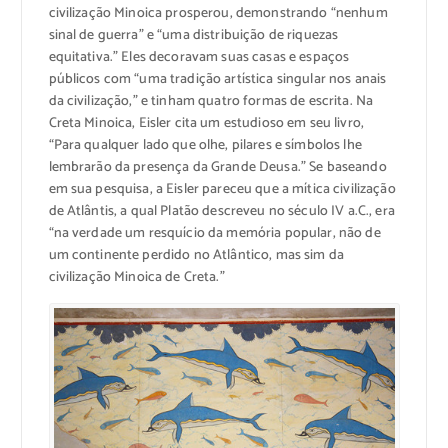
civilização Minoica prosperou, demonstrando “nenhum
sinal de guerra” e “uma distribuição de riquezas
equitativa.” Eles decoravam suas casas e espaços
públicos com “uma tradição artística singular nos anais
da civilização,” e tinham quatro formas de escrita. Na
Creta Minoica, Eisler cita um estudioso em seu livro,
“Para qualquer lado que olhe, pilares e símbolos lhe
lembrarão da presença da Grande Deusa.” Se baseando
em sua pesquisa, a Eisler pareceu que a mítica civilização
de Atlântis, a qual Platão descreveu no século IV a.C., era
“na verdade um resquício da memória popular, não de
um continente perdido no Atlântico, mas sim da
civilização Minoica de Creta.”