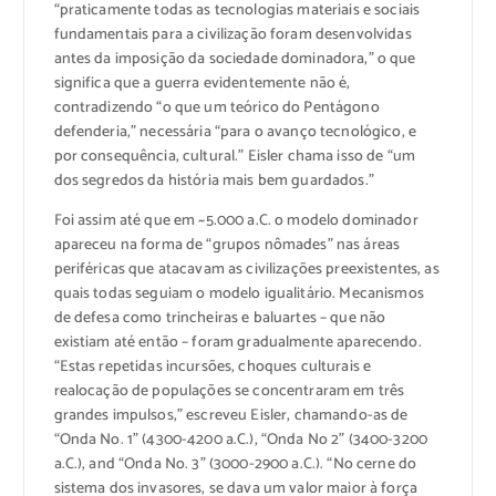
“praticamente todas as tecnologias materiais e sociais
fundamentais para a civilização foram desenvolvidas
antes da imposição da sociedade dominadora,” o que
significa que a guerra evidentemente não é,
contradizendo “o que um teórico do Pentágono
defenderia,” necessária “para o avanço tecnológico, e
por consequência, cultural.” Eisler chama isso de “um
dos segredos da história mais bem guardados.”
Foi assim até que em ~5.000 a.C. o modelo dominador
apareceu na forma de “grupos nômades” nas áreas
periféricas que atacavam as civilizações preexistentes, as
quais todas seguiam o modelo igualitário. Mecanismos
de defesa como trincheiras e baluartes – que não
existiam até então – foram gradualmente aparecendo.
“Estas repetidas incursões, choques culturais e
realocação de populações se concentraram em três
grandes impulsos,” escreveu Eisler, chamando-as de
“Onda No. 1” (4300-4200 a.C.), “Onda No 2” (3400-3200
a.C.), and “Onda No. 3” (3000-2900 a.C.). “No cerne do
sistema dos invasores, se dava um valor maior à força