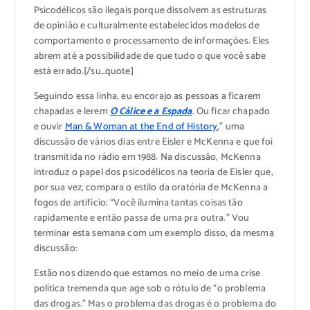
Psicodélicos são ilegais porque dissolvem as estruturas
de opinião e culturalmente estabelecidos modelos de
comportamento e processamento de informações. Eles
abrem até a possibilidade de que tudo o que você sabe
está errado.[/su_quote]
Seguindo essa linha, eu encorajo as pessoas a ficarem
chapadas e lerem
O Cálice e a Espada
. Ou ficar chapado
e ouvir
Man & Woman at the End of History
,” uma
discussão de vários dias entre Eisler e McKenna e que foi
transmitida no rádio em 1988. Na discussão, McKenna
introduz o papel dos psicodélicos na teoria de Eisler que,
por sua vez, compara o estilo da oratória de McKenna a
fogos de artifício: “Você ilumina tantas coisas tão
rapidamente e então passa de uma pra outra.” Vou
terminar esta semana com um exemplo disso, da mesma
discussão:
Estão nos dizendo que estamos no meio de uma crise
política tremenda que age sob o rótulo de “o problema
das drogas.” Mas o problema das drogas é o problema do