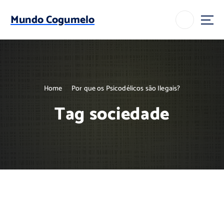
S
k
Mundo Cogumelo
i
p
t
o
c
o
Home
Por que os Psicodélicos são Ilegais?
n
t
Tag sociedade
e
n
t