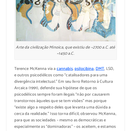
Arte da civilização Minoica, que existiu de ~2700 a.C. até
~1450 a.C.
Terence McKenna via a
cannabis
,
psilocibina
,
DMT
, LSD,
e outros psicodélicos como “catalisadores para uma
divergência intelectual.” Em seu livro Retorno à Cultura
Arcaica (1991), defende sua hipótese de que os
psicodélicos sempre foram ilegais “não por causarem
transtornos àqueles que se tem visões” mas porque
“existe algo a respeito deles que levanta uma dúvida a
cerca da realidade.” Isso torna difícil, observou McKenna,
para que as sociedades – mesmo as democráticas e
especialmente as “dominadoras” – os aceitem, e estamos