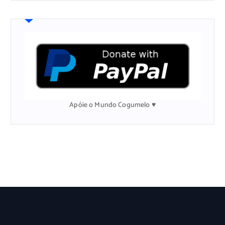
q
u
i
s
a
r
p
o
r
:
Apóie o Mundo Cogumelo ♥