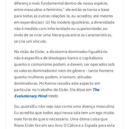
diferença mais fundamental dentro de nossa espécie,
entre masculino e feminino,” ele então se torna a base
para todas as outras relações (e, eu acredito, até mesmo
em experiências). (2) No modelo igualitário, a diversidade
não é medida com inferioridade ou superioridade; ao
invés de se criar uma hierarquia entre as características,
se cria um vínculo.
Na visão de Eisler, a dicotomia dominador/igualitário
não é específica de ideologias (tanto o capitalismo
quanto o comunismo podem, e devem, ser operados sob
os valores dominadores) nem de gênero – tanto homens
quanto mulheres podem, e tomam, atitudes
dominadoras. McKenna ressalta este aspecto em
particular no trabalho de Eisler. Ele disse em
The
Evolutionary Mind
(1998):
[su_quote]Eu não vejo isso como uma doença masculina.
Eu acredito que todos aqui nessa sala tem um ego muito
mais forte do que o necessário. Uma ótima coisa que
Riane Eisler fez em seu livro O Cálice e a Espada para esta