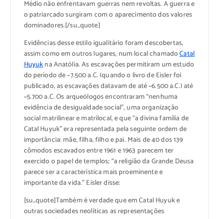
Médio não enfrentavam guerras nem revoltas. A guerra e
o patriarcado surgiram com o aparecimento dos valores
dominadores.[/su_quote]
Evidências desse estilo igualitário foram descobertas,
assim como em outros lugares, num local chamado
Catal
Huyuk
na Anatólia. As escavações permitiram um estudo
do período de ~7.500 a.C. (quando o livro de Eisler foi
publicado, as escavações datavam de até ~6.500 a.C.) até
~5.700 a.C. Os arqueólogos encontraram “nenhuma
evidência de desigualdade social”, uma organização
social matrilinear e matrilocal, e que “a divina família de
Catal Huyuk” era representada pela seguinte ordem de
importância: mãe, filha, filho e pai. Mais de 40 dos 139
cômodos escavados entre 1961 e 1963 parecem ter
exercido o papel de templos; “a religião da Grande Deusa
parece ser a característica mais proeminente e
importante da vida.” Eisler disse:
[su_quote]Também é verdade que em Catal Huyuk e
outras sociedades neolíticas as representações