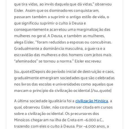
que tira vidas, ao invés daquela que dá vidas,” observou
Eisler. Assim que os dominadores conquistaram,
passaram também a suprimir o antigo estilo de vida, o
que significou suprimir o culto à Deusa e
consequentemente acarretou uma marginalização das
mulheres no geral. A Deusa, e também as mulheres,
alega Eisler, “foram reduzidas a esposas ou concubinas.
Gradualmente a dominância masculina, a guerra e a
escravidão das mulheres e dos homens com jeitos mais
“afeminados” se tornou a norma.” Eisler escreveu:
[su_quote]Depois do período inicial de destruição e caos,
gradualmente emergiram sociedades que são celebradas
nos livros das escolas e universidades como aquelas que
marcam o princípio da civilização ocidental.[/su_quote]
A última sociedade igualitária foi a
civilização Minóica
, a
qual, observou Eisler, não costuma ser citada em cursos
sobre a civilização ocidental. Os precursores dos
Minoicos chegaram na ilha de Creta em ~6.000 a.C.,
trazendo com eles o culto à Deusa. Por ~4.000 anos, a