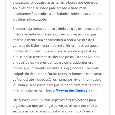
discussão, foi desatrelar as terminologias aos gêneros.
Ao invés de falar sobre patriarcado e tudo mais,
deveríamos falar sobre a sociedade dominadora versus a
igualitária.[/su_quote]
Embora seja senso comum a ideia de que os homens são
historicamente dominantes, o sexo opressivo – o que
potencialmente iria desacreditar a teoria neutra dos
gêneros de Eisler – está incorreto. Eisler mostrou que o
modelo dominador que agora existe a nível global, e o
qual é indiscutivelmente liderado pelos Estados Unidos,
um país cujos 44 presidentes e vice-presidentes eram
homens, é um evento recente. De ~35.000 a.C. (período
estipulado de quando foram feitas as famosas estatuetas
de Vênus) até ~5.000 a.C., os humanos viviam no modelo
igualitário. Não havia nem patriarcado nem matriarcado.
McKenna diz em seu livro
Alimento dos Deuses
(1992):
[su_quote]Eisler utilizou registros arqueológicos para
argumentar que ao longo de vastas áreas e por muitos
séculos as sociedades igualitárias do antigo Oriente