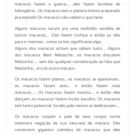
macacos fazem a guerra….. eles fazem bombas de
hidrogênio….Os macacos tem o planeta inteiro preparado
pra explodir Os macacos não sabem o que fazer.
Alguns macacos tocam pra uma multidão vendida de
outros macacos….. Eles fazem troféus e então os dão
para si mesmos… como se isto significasse algo..
Alguns dos macacos acham que sabem tudo….. Alguns
dos macacos lêem Nietzsche… os macacos discutem
Nietzsche……. sem dar qualquer consideração ao fato que
Nietzsche,.. era só outro macaco.
Os macacos fazem planos… os macacos se apaixonam…
os macacos fazem sexo…. e então fazem mais
macacos……. Os macacos fazem música….. e então eles
dançam…os macacos fazem muito barulho. Os macacos
tem tanto potencial. Se eles pelo menos se dedicassem…..
Os macacos raspam o pelo de seus corpos numa
ostensiva negação de sua natureza de macaco. Eles
constroem gigantes colméias de macacos que eles