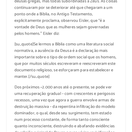
deusas gregas, mas todas subordinadas a Zeus. As coisas
continuaram por se deteriorar até que chegaram a um
ponto onde a Bíblia, no Antigo Testamento,
explicitamente proclama, observou Eisler, que “é a
vontade de Deus que as mulheres sejam governadas
pelos homens.” Eisler diz:
[su_quote]Se lermos a Bíblia como uma literatura social
normativa, a ausência da Deusa é a declaração mais
importante sobre o tipo de ordem social que os homens,
que por muitos séculos escreveram e reescreveram este
documento religioso, se esforçaram para estabelecer e
manter.[/su_quote]
Dos próximos ~2.000 anos até o presente, se pode ver
uma recuperação gradual – com crescentes e perigosos
recessos, uma vez que agora a guerra envolve armas de
destruição massiva – da repentina infiltração do modelo
dominador, o qual, desde seu surgimento, tem estado
num processo constante, de forma tanto consciente
quanto inconsciente, destruindo e abafando evidências