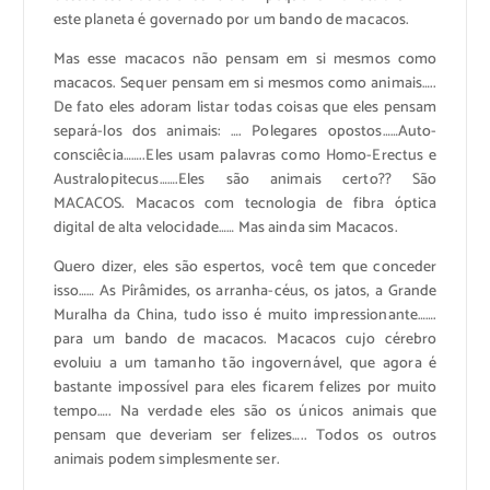
este planeta é governado por um bando de macacos.
Mas esse macacos não pensam em si mesmos como
macacos. Sequer pensam em si mesmos como animais…..
De fato eles adoram listar todas coisas que eles pensam
separá-los dos animais: …. Polegares opostos……Auto-
consciêcia……..Eles usam palavras como Homo-Erectus e
Australopitecus…….Eles são animais certo?? São
MACACOS. Macacos com tecnologia de fibra óptica
digital de alta velocidade…… Mas ainda sim Macacos.
Quero dizer, eles são espertos, você tem que conceder
isso…… As Pirâmides, os arranha-céus, os jatos, a Grande
Muralha da China, tudo isso é muito impressionante…….
para um bando de macacos. Macacos cujo cérebro
evoluiu a um tamanho tão ingovernável, que agora é
bastante impossível para eles ficarem felizes por muito
tempo….. Na verdade eles são os únicos animais que
pensam que deveriam ser felizes….. Todos os outros
animais podem simplesmente ser.