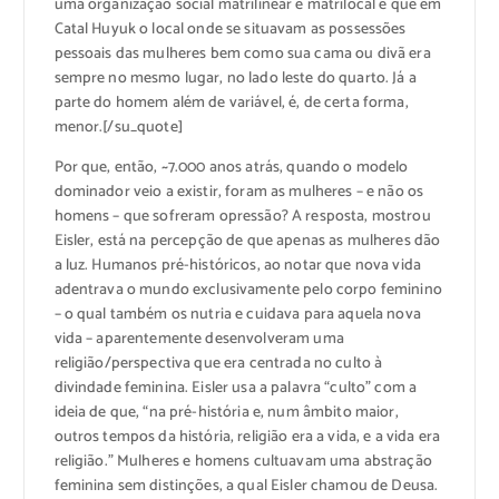
uma organização social matrilinear e matrilocal é que em
Catal Huyuk o local onde se situavam as possessões
pessoais das mulheres bem como sua cama ou divã era
sempre no mesmo lugar, no lado leste do quarto. Já a
parte do homem além de variável, é, de certa forma,
menor.[/su_quote]
Por que, então, ~7.000 anos atrás, quando o modelo
dominador veio a existir, foram as mulheres – e não os
homens – que sofreram opressão? A resposta, mostrou
Eisler, está na percepção de que apenas as mulheres dão
a luz. Humanos pré-históricos, ao notar que nova vida
adentrava o mundo exclusivamente pelo corpo feminino
– o qual também os nutria e cuidava para aquela nova
vida – aparentemente desenvolveram uma
religião/perspectiva que era centrada no culto à
divindade feminina. Eisler usa a palavra “culto” com a
ideia de que, “na pré-história e, num âmbito maior,
outros tempos da história, religião era a vida, e a vida era
religião.” Mulheres e homens cultuavam uma abstração
feminina sem distinções, a qual Eisler chamou de Deusa.