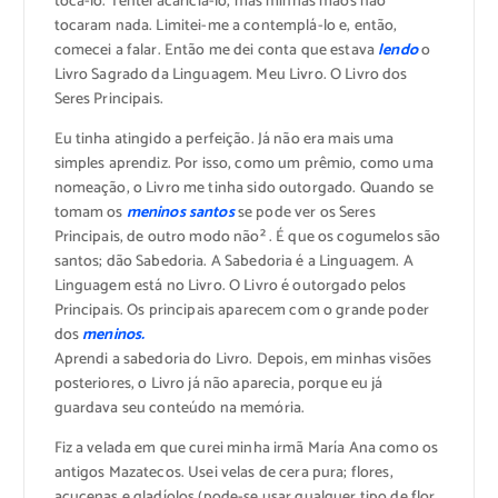
tocá-lo. Tentei acariciá-lo, mas minhas mãos não
tocaram nada. Limitei-me a contemplá-lo e, então,
comecei a falar. Então me dei conta que estava
lendo
o
Livro Sagrado da Linguagem. Meu Livro. O Livro dos
Seres Principais.
Eu tinha atingido a perfeição. Já não era mais uma
simples aprendiz. Por isso, como um prêmio, como uma
nomeação, o Livro me tinha sido outorgado. Quando se
tomam os
meninos santos
se pode ver os Seres
Principais, de outro modo não² . É que os cogumelos são
santos; dão Sabedoria. A Sabedoria é a Linguagem. A
Linguagem está no Livro. O Livro é outorgado pelos
Principais. Os principais aparecem com o grande poder
dos
meninos.
Aprendi a sabedoria do Livro. Depois, em minhas visões
posteriores, o Livro já não aparecia, porque eu já
guardava seu conteúdo na memória.
Fiz a velada em que curei minha irmã María Ana como os
antigos Mazatecos. Usei velas de cera pura; flores,
açucenas e gladíolos (pode-se usar qualquer tipo de flor