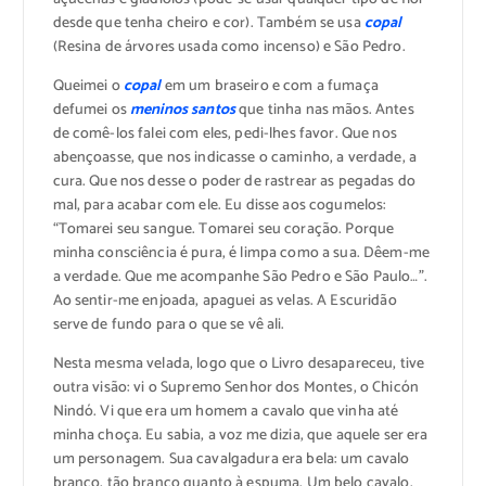
desde que tenha cheiro e cor). Também se usa
copal
(Resina de árvores usada como incenso) e São Pedro.
Queimei o
copal
em um braseiro e com a fumaça
defumei os
meninos santos
que tinha nas mãos. Antes
de comê-los falei com eles, pedi-lhes favor. Que nos
abençoasse, que nos indicasse o caminho, a verdade, a
cura. Que nos desse o poder de rastrear as pegadas do
mal, para acabar com ele. Eu disse aos cogumelos:
“Tomarei seu sangue. Tomarei seu coração. Porque
minha consciência é pura, é limpa como a sua. Dêem-me
a verdade. Que me acompanhe São Pedro e São Paulo…”.
Ao sentir-me enjoada, apaguei as velas. A Escuridão
serve de fundo para o que se vê ali.
Nesta mesma velada, logo que o Livro desapareceu, tive
outra visão: vi o Supremo Senhor dos Montes, o Chicón
Nindó. Vi que era um homem a cavalo que vinha até
minha choça. Eu sabia, a voz me dizia, que aquele ser era
um personagem. Sua cavalgadura era bela: um cavalo
branco, tão branco quanto à espuma. Um belo cavalo.