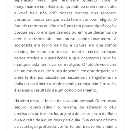
separação. Mas, que acontece quando você é
muçulmano e eu cristão, ou quando eu creio numa coisa
e você nela não crê? Nossas crenças nos separam;
portanto, nossas crenças nada tem a ver com religião. O
fato de crermos ou não em Deus tem pouca significação;
porque aquilo em que cremos ou em que deixamos de
crer é determinado por nosso condicionamento. A
sociedade em torno de nós, a cultura em que somos
criados, imprime em nossas mentes certas crenças,
certos medos e superstições a que chamamos religião;
mas que nada tem a ver com religião. O fato de você crer
de um modo e eu de outro depende, em grande parte, de
onde tenhamos nascido, se nascemos na Inglaterra, na
Índia ou na América. Assim sendo, crença não é religião,
é apenas o resultado de um condicionamento.
Há além disso, a busca da salvação pessoal. Quero estar
seguro; quero atingir o nirvana, ou alcançar o céu;
preciso encontrar um lugar junto de Jesus, junto de Buda
ou à direita de algum deus particular. Sua crença não me
dá satisfação profunda, conforto; por isso tenho a minha