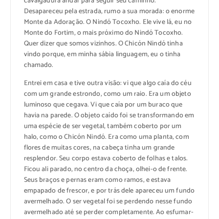
cavalgadura andar para seguir seu caminho.
Desapareceu pela estrada, rumo a sua morada: o enorme
Monte da Adoração. O Nindó Tocoxho. Ele vive lá, eu no
Monte do Fortim, o mais próximo do Nindó Tocoxho.
Quer dizer que somos vizinhos. O Chicón Nindó tinha
vindo porque, em minha sábia linguagem, eu o tinha
chamado.
Entrei em casa e tive outra visão: vi que algo caía do céu
com um grande estrondo, como um raio. Era um objeto
luminoso que cegava. Vi que caía por um buraco que
havia na parede. O objeto caído foi se transformando em
uma espécie de ser vegetal, também coberto por um
halo, como o Chicón Nindó. Era como uma planta, com
flores de muitas cores, na cabeça tinha um grande
resplendor. Seu corpo estava coberto de folhas e talos.
Ficou ali parado, no centro da choça, olhei-o de frente.
Seus braços e pernas eram como ramos, e estava
empapado de frescor, e por trás dele apareceu um fundo
avermelhado. O ser vegetal foi se perdendo nesse fundo
avermelhado até se perder completamente. Ao esfumar-