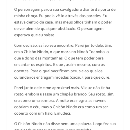
O personagem parou sua cavalgadura diante da porta de
minha choça. Eu podia vê-lo através das paredes. Eu
estava dentro da casa, mas meus olhos tinham o poder
de ver além de qualquer obstáculo. O personagem
esperava que eu saísse.
Com decisão, saí ao seu encontro. Parei junto dele. Sim,
era o Chicón Nindó, o que mora no Nindó Tocoxho, o
que é dono das montanhas. O que tem poder para
encantar os espíritos. E que , assim mesmo, cura os
doentes. Para o qual sacrificam perus e ao qual os
curandeiros entregam moedas (cacau), para que cure.
Parei junto dele e me aproximei mais. Vi que não tinha
rosto, embora usasse um chapéu branco. Seu rosto, sim,
era como uma sombra. A noite era negra, as nuvens
cobriam o céu, mas o Chicón Nindó era como um ser
coberto com um halo. Emudeci.
O Chicón Nindó não disse nem uma palavra. Logo fez sua