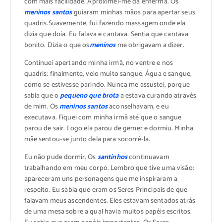
com mais facilidade. Aproximei-me da enferma. Os
meninos santos
guiaram minhas mãos para apertar seus
quadris.Suavemente, fui fazendo massagem onde ela
dizia que doía. Eu falava e cantava. Sentia que cantava
bonito. Dizia o que os
meninos
me obrigavam a dizer.
Continuei apertando minha irmã, no ventre e nos
quadris; finalmente, veio muito sangue. Água e sangue,
como se estivesse parindo. Nunca me assustei, porque
sabia que o
pequeno que brota
a estava curando através
de mim. Os
meninos santos
aconselhavam, e eu
executava. Fiquei com minha irmã até que o sangue
parou de sair. Logo ela parou de gemer e dormiu. Minha
mãe sentou-se junto dela para socorrê-la.
Eu não pude dormir. Os
santinhos
continuavam
trabalhando em meu corpo. Lembro que tive uma visão:
apareceram uns personagens que me inspiraram a
respeito. Eu sabia que eram os Seres Principais de que
falavam meus ascendentes. Eles estavam sentados atrás
de uma mesa sobre a qual havia muitos papéis escritos.