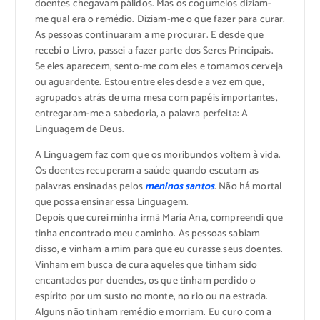
doentes chegavam pálidos. Mas os cogumelos diziam-
me qual era o remédio. Diziam-me o que fazer para curar.
As pessoas continuaram a me procurar. E desde que
recebi o Livro, passei a fazer parte dos Seres Principais.
Se eles aparecem, sento-me com eles e tomamos cerveja
ou aguardente. Estou entre eles desde a vez em que,
agrupados atrás de uma mesa com papéis importantes,
entregaram-me a sabedoria, a palavra perfeita: A
Linguagem de Deus.
A Linguagem faz com que os moribundos voltem à vida.
Os doentes recuperam a saúde quando escutam as
palavras ensinadas pelos
meninos santos
. Não há mortal
que possa ensinar essa Linguagem.
Depois que curei minha irmã María Ana, compreendi que
tinha encontrado meu caminho. As pessoas sabiam
disso, e vinham a mim para que eu curasse seus doentes.
Vinham em busca de cura aqueles que tinham sido
encantados por duendes, os que tinham perdido o
espírito por um susto no monte, no rio ou na estrada.
Alguns não tinham remédio e morriam. Eu curo com a