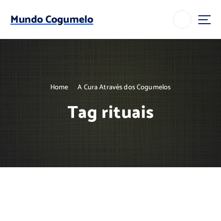
S
k
Mundo Cogumelo
i
p
t
o
c
o
Home
A Cura Através dos Cogumelos
n
t
Tag rituais
e
n
t