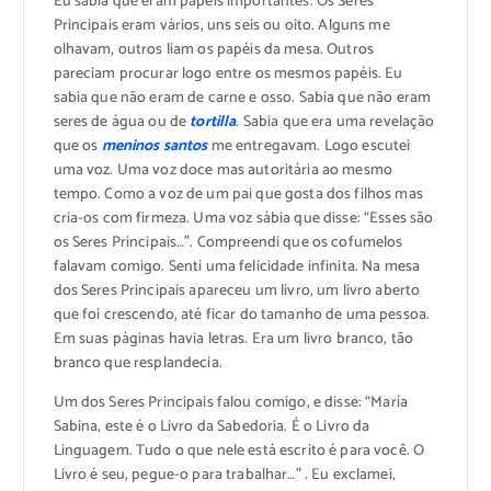
Eu sabia que eram papéis importantes. Os Seres
Principais eram vários, uns seis ou oito. Alguns me
olhavam, outros liam os papéis da mesa. Outros
pareciam procurar logo entre os mesmos papéis. Eu
sabia que não eram de carne e osso. Sabia que não eram
seres de água ou de
tortilla
. Sabia que era uma revelação
que os
meninos santos
me entregavam. Logo escutei
uma voz. Uma voz doce mas autoritária ao mesmo
tempo. Como a voz de um pai que gosta dos filhos mas
cria-os com firmeza. Uma voz sábia que disse: “Esses são
os Seres Principais…”. Compreendi que os cofumelos
falavam comigo. Senti uma felicidade infinita. Na mesa
dos Seres Principais apareceu um livro, um livro aberto
que foi crescendo, até ficar do tamanho de uma pessoa.
Em suas páginas havia letras. Era um livro branco, tão
branco que resplandecia.
Um dos Seres Principais falou comigo, e disse: “María
Sabina, este é o Livro da Sabedoria. É o Livro da
Linguagem. Tudo o que nele está escrito é para você. O
Livro é seu, pegue-o para trabalhar…” . Eu exclamei,