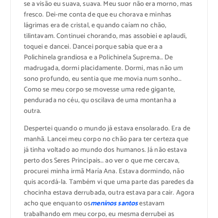
se a visão eu suava, suava. Meu suor não era morno, mas
fresco. Dei-me conta de que eu chorava e minhas
lágrimas era de cristal, e quando caíam no chão,
tilintavam. Continuei chorando, mas assobiei e aplaudi,
toquei e dancei. Dancei porque sabia que era a
Polichinela grandiosa e a Polichinela Suprema… De
madrugada, dormi placidamente. Dormi, mas não um
sono profundo, eu sentia que me movia num sonho…
Como se meu corpo se movesse uma rede gigante,
pendurada no céu, qu oscilava de uma montanha a
outra.
Despertei quando o mundo já estava ensolarado. Era de
manhã. Lancei meu corpo no chão para ter certeza que
já tinha voltado ao mundo dos humanos. Já não estava
perto dos Seres Principais… ao ver o que me cercava,
procurei minha irmã María Ana. Estava dormindo, não
quis acordá-la. Também vi que uma parte das paredes da
chocinha estava derrubada, outra estava para cair. Agora
acho que enquanto os
meninos santos
estavam
trabalhando em meu corpo, eu mesma derrubei as