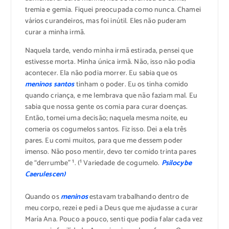
tremia e gemia. Fiquei preocupada como nunca. Chamei
vários curandeiros, mas foi inútil. Eles não puderam
curar a minha irmã.
Naquela tarde, vendo minha irmã estirada, pensei que
estivesse morta. Minha única irmã. Não, isso não podia
acontecer. Ela não podia morrer. Eu sabia que os
meninos santos
tinham o poder. Eu os tinha comido
quando criança, e me lembrava que não faziam mal. Eu
sabia que nossa gente os comia para curar doenças.
Então, tomei uma decisão; naquela mesma noite, eu
comeria os cogumelos santos. Fiz isso. Dei a ela três
pares. Eu comi muitos, para que me dessem poder
imenso. Não poso mentir, devo ter comido trinta pares
de “derrumbe” ¹. (¹ Variedade de cogumelo.
Psilocybe
Caerulescen)
Quando os
meninos
estavam trabalhando dentro de
meu corpo, rezei e pedi a Deus que me ajudasse a curar
María Ana. Pouco a pouco, senti que podia falar cada vez