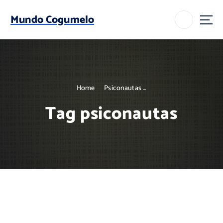
S
k
Mundo Cogumelo
i
p
t
o
c
o
Home
Psiconautas …
n
t
Tag psiconautas
e
n
t