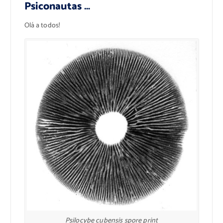
Psiconautas …
Olá a todos!
Psilocybe cubensis spore print