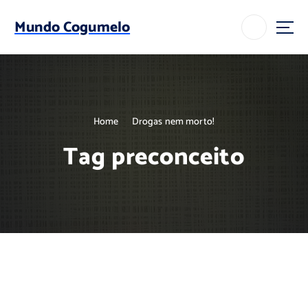
S
k
Mundo Cogumelo
i
p
t
o
c
o
Home
Drogas nem morto!
n
t
Tag preconceito
e
n
t