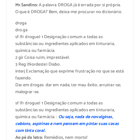
Mr.Sandino:
A palavra DROGA já é errada por si própria.
O que é DROGA? Bem, deixa-me procurar no dicionário.
droga
dro.ga
sf (fr drogue) 1 Designação comum a todas as
substâncias ou ingredientes aplicados em tinturaria,
química ou farmácia.
2 gír Coisa ruim, imprestável.
3 Reg (Nordeste) Diabo.
interj Excla­mação que exprime frustração no que se está
fazendo.
Dar em drogas: dar em nada; ter mau êxito; arruinar-se;
malograr-se.
sf (fr drogue) 1 Designação comum a todas as
substâncias ou ingredientes aplicados em tinturaria,
química ou farmácia. :
Ou seja, nada de novalginas,
cebions, aspirinas e nem pensem em pintar suas casas
com tinta coral.
Ao pé da letra:
Remédios, nem morto!