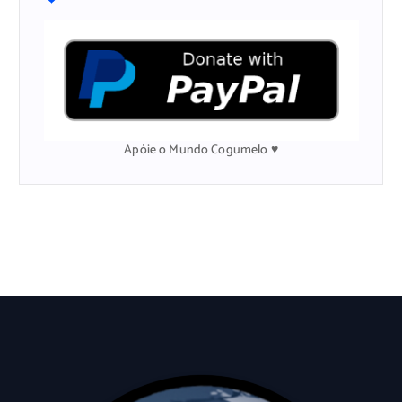
i
s
a
r
p
o
r
:
Apóie o Mundo Cogumelo ♥