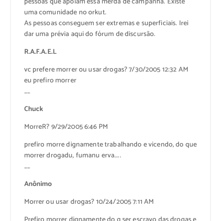
pessoas que apoiam essa merda de campanha. Existe
uma comunidade no orkut.
As pessoas conseguem ser extremas e superficiais. Irei
dar uma prévia aqui do fórum de discursão.
R.A.F.A.E.L
vc prefere morrer ou usar drogas? 7/30/2005 12:32 AM
eu prefiro morrer
__
Chuck
MorreR? 9/29/2005 6:46 PM
prefiro morre dignamente trabalhando e vicendo, do que
morrer drogadu, fumanu erva…..
__
Anônimo
Morrer ou usar drogas? 10/24/2005 7:11 AM
Prefiro morrer dignamente do q ser escravo das drogas e