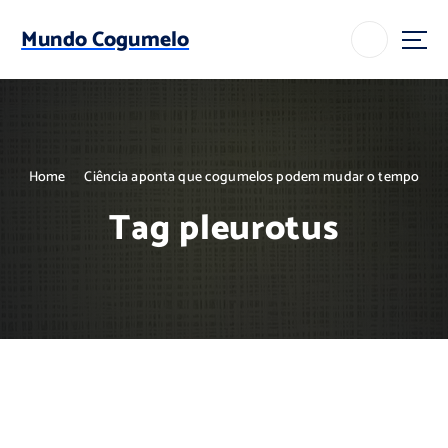
S
k
Mundo Cogumelo
i
p
t
o
c
o
Home
Ciência aponta que cogumelos podem mudar o tempo
n
t
Tag pleurotus
e
n
t