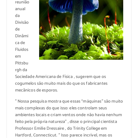
reunião
anual
da
Divisão
de
Dinâmi
ca de
Fluidos
em
Pittsbu
rgh da
Sociedade Americana de Física , sugerem que os
cogumelos são muito mais do que os fabricantes
mecânicos de esporos.
” Nossa pesquisa mostra que essas “máquinas” são muito
mais complexas do que isso: eles controlam seus
ambientes locais e criam ventos onde não havia nenhum
feito pela própria natureza” , disse o principal cientista
Professor Emilie Dressaire , do Trinity College em
Hartford, Connecticut. ” Isso parece incrível, mas os