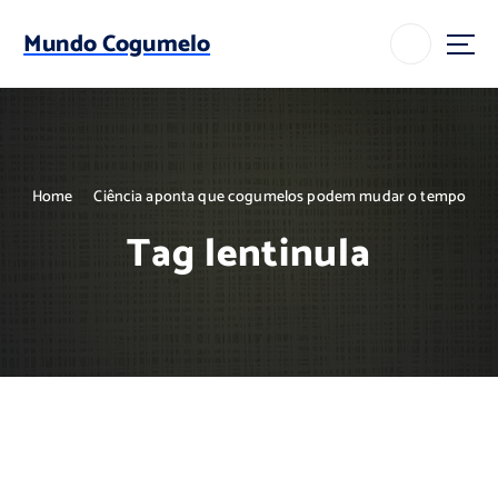
S
k
Mundo Cogumelo
i
p
t
o
c
o
Home
Ciência aponta que cogumelos podem mudar o tempo
n
t
Tag lentinula
e
n
t