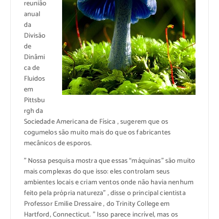
reunião
anual
da
Divisão
de
Dinâmi
ca de
Fluidos
em
Pittsbu
rgh da
Sociedade Americana de Física , sugerem que os
cogumelos são muito mais do que os fabricantes
mecânicos de esporos.
” Nossa pesquisa mostra que essas “máquinas” são muito
mais complexas do que isso: eles controlam seus
ambientes locais e criam ventos onde não havia nenhum
feito pela própria natureza” , disse o principal cientista
Professor Emilie Dressaire , do Trinity College em
Hartford, Connecticut. ” Isso parece incrível, mas os