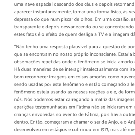
uma nave espacial descendo dos céus e depois retornando
aparecer instantaneamente, tomar uma forma física, às v
depressa do que num piscar de olhos. Em uma ocasião, es
transparente e depois desvanecendo ou se concentran
estes fatos é o efeito de quem desliga a TV e a imagem
“Não tenho uma resposta plausível para a questão de por
que se encontram no nosso próprio inconsciente. Estaria
observações repetidas onde o fenômeno se inicia amorfo 
Há duas maneiras de se interagir intelectualmente com is
bom reconhecer imagens em coisas amorfas como nuvens e
sendo usadas por este fenômeno e estão começando a ler c
fenômeno esteja usando as nossas reações a ele, de for
nós. Nós podemos estar carregando a matriz das imagens 
aparições testemunhadas em Fátima não se iniciaram em 1
crianças envolvidas no evento de Fátima, pois havia outra
dentro. Então, começaram a chamar o ser de Anjo, e o An
desenvolveu em estágios e culminou em 1917, mas até me