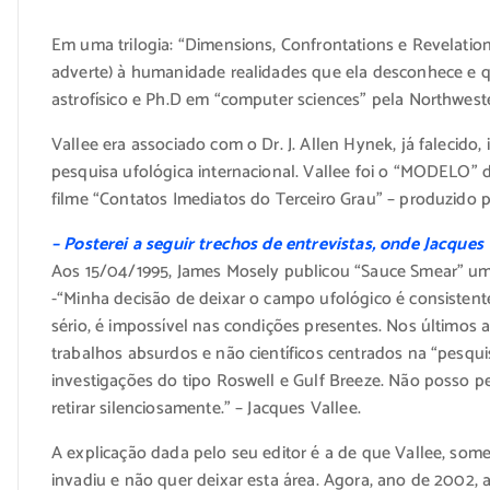
Em uma trilogia: “Dimensions, Confrontations e Revelations
adverte) à humanidade realidades que ela desconhece e qu
astrofísico e Ph.D em “computer sciences” pela Northwester
Vallee era associado com o Dr. J. Allen Hynek, já falecido, 
pesquisa ufológica internacional. Vallee foi o “MODELO” d
filme “Contatos Imediatos do Terceiro Grau” – produzido p
– Posterei a seguir trechos de entrevistas, onde Jacque
Aos 15/04/1995, James Mosely publicou “Sauce Smear” uma c
-“Minha decisão de deixar o campo ufológico é consistent
sério, é impossível nas condições presentes. Nos últimos
trabalhos absurdos e não científicos centrados na “pesqu
investigações do tipo Roswell e Gulf Breeze. Não posso p
retirar silenciosamente.” – Jacques Vallee.
A explicação dada pelo seu editor é a de que Vallee, some
invadiu e não quer deixar esta área. Agora, ano de 200