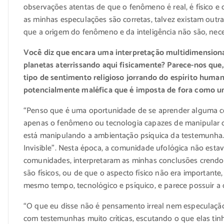
observações atentas de que o fenômeno é real, é físico
as minhas especulações são corretas, talvez existam outr
que a origem do fenômeno e da inteligência não são, neces
Você diz que encara uma interpretação multidimensiona
planetas aterrissando aqui fisicamente? Parece-nos qu
tipo de sentimento religioso jorrando do espírito huma
potencialmente maléfica que é imposta de fora como um
“Penso que é uma oportunidade de se aprender alguma co
apenas o fenômeno ou tecnologia capazes de manipular 
está manipulando a ambientação psíquica da testemunha. T
Invisible”. Nesta época, a comunidade ufológica não esta
comunidades, interpretaram as minhas conclusões crend
são físicos, ou de que o aspecto físico não era importan
mesmo tempo, tecnológico e psíquico, e parece possuir a
“O que eu disse não é pensamento irreal nem especulação 
com testemunhas muito críticas, escutando o que elas tin