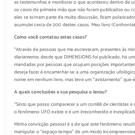
as testemunhas e monitorar o que aconteceu dentro de um
os casos de primeira mão que não foram publicados ou 
eles se tornam parte de muita discussão, ficam polarizad
acumulei cerca de 200 destes casos. Meu livro (Confronta
Como você contatou estes casos?
“Através de pessoas que me escreveram, presentes às minha
diariamente, desde que DIMENSIONS foi publicado, há um 
mandadas por pessoas que ocupam posições importantes, 
deseja fazer é encaminhar-se a uma organização ufológica
nome em nenhum livro, mas teve um “avistamento” que é 
A quais conclusões a sua pesquisa o levou?
“Sinto que posso comparecer a um comitê de cientistas e
o fenômeno UFO existe e é um irreconhecido e inexplicad
Minha convicção pessoal é a de que este fenômeno resulta
manipular o “espaço-tempo” de um modo incompreensível