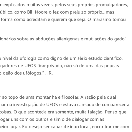
m explicados muitas vezes, pelos seus próprios promulgadores,
úblico, como Bill Moore o fez com prejuízo próprio… mas
a forma como acreditam e querem que seja. O marasmo tomou
ionários sobre as abduções alienígenas e mutilações do gado”,
o nível da ufologia como digno de um sério estudo científico,
igadores de UFOS ficar privada, não só de uma das poucas
deão dos ufólogos.” J. R.
r ao topo de uma montanha e filosofar. A razão pela qual
alhar na investigação de UFOS e estava cansado de comparecer a
isas. O que acontecia era somente, muita falação. Penso que
logar uns com os outros e sim o de dialogar com as
eiro lugar. Eu desejo ser capaz de ir ao local, encontrar-me com