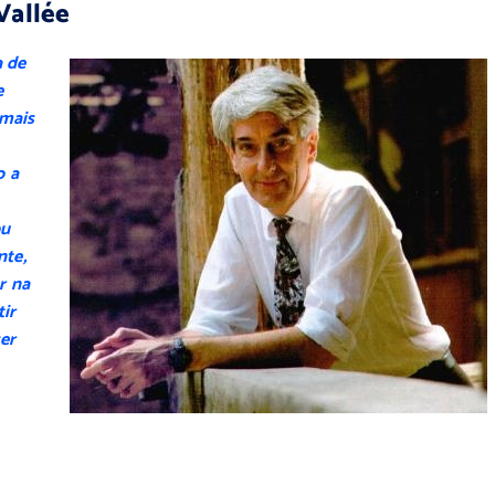
Vallée
 de
e
mais
o a
ou
nte,
r na
ir
er