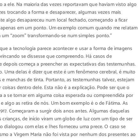
 a ele. Na maioria das vezes reportavam que haviam visto algo
ezes trocando a forma e desaparecer, algumas vezes mais
te algo desapareceu num local fechado, começando a ficar
do apenas em um ponto. Um exemplo comum quando me relatam
 dá um “zoom” transformando-se num simples ponto.”
que a tecnologia parece acontecer e usar a forma de imagens
 brincando se dissesse que compreendo. Há casos de
e depois começa a preencher as expectativas das testemunhas.
to. Uma delas é dizer que este é um fenômeno cerebral, é muito
 manchas de tinta. Portanto, as testemunhas talvez, estejam
oisas dentro dele. Esta não é a explicação. Pode ser que o
ma a se tornar em alguma coisa esperada ou compreendida por
e algo as retira de nós. Um bom exemplo é o de Fátima. As
917. Começaram a surgir dois anos antes. Algumas daquelas
s crianças, de início viram um globo de luz com um tipo de ser
jo dialogou com elas e lhes forneceu uma prece. O caso se
smo a Virgem Maria não foi vista por nenhum dos presentes ao