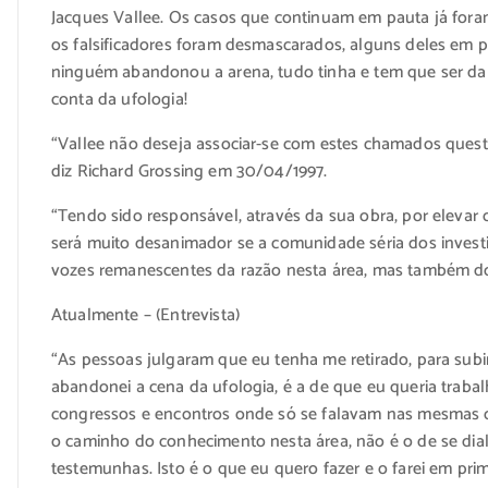
Jacques Vallee. Os casos que continuam em pauta já fora
os falsificadores foram desmascarados, alguns deles em p
ninguém abandonou a arena, tudo tinha e tem que ser d
conta da ufologia!
“Vallee não deseja associar-se com estes chamados quest
diz Richard Grossing em 30/04/1997.
“Tendo sido responsável, através da sua obra, por elevar 
será muito desanimador se a comunidade séria dos invest
vozes remanescentes da razão nesta área, mas também do 
Atualmente – (Entrevista)
“As pessoas julgaram que eu tenha me retirado, para subi
abandonei a cena da ufologia, é a de que eu queria trab
congressos e encontros onde só se falavam nas mesmas co
o caminho do conhecimento nesta área, não é o de se dia
testemunhas. Isto é o que eu quero fazer e o farei em prim