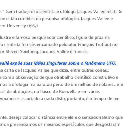
” (sem tradução) o cientista e ufólogo Jacques Vallee relata (e
e estão contidas da pesquisa ufológica. Jacques Vallee é
n University (1967).
ilustre e famoso pesquisador científico, figura de proa na
o cientista francês encarnado pelo ator François Truffaut no
or Steven Spielberg. Jacques Vallee é francês.
s vallé expõe suas idéias singulares sobre o fenômeno UFO.
arta de Jacques Vallee que dizia, entre outras coisas,:
e com a observação de que otrabalho científico construtivo e
 anos a ufologia malbaratou perto de um milhão de dólares… em
isa” de abduções, no fiasco de Roswell… e em várias
ermanecer associado a nada disto, portanto, é o tempo de me
nte, deseja colocar distância entre ele e o sensacionalismo que
2, ainda presenciamos os mesmos espetáculos que desgostaram