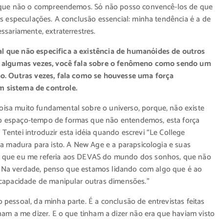
 e que não o compreendemos. Só não posso convencê-los de que
as especulações. A conclusão essencial: minha tendência é a de
sariamente, extraterrestres.
l que não especifica a existência de humanóides de outros
e, algumas vezes, você fala sobre o fenômeno como sendo um
no. Outras vezes, fala como se houvesse uma força
 sistema de controle.
isa muito fundamental sobre o universo, porque, não existe
o espaço-tempo de formas que não entendemos, esta força
entei introduzir esta idéia quando escrevi “Le College
va madura para isto. A New Age e a parapsicologia e suas
o que eu me referia aos DEVAS do mundo dos sonhos, que não
te, Na verdade, penso que estamos lidando com algo que é ao
 capacidade de manipular outras dimensões.”
pessoal, da minha parte. É a conclusão de entrevistas feitas
ham a me dizer. E o que tinham a dizer não era que haviam visto