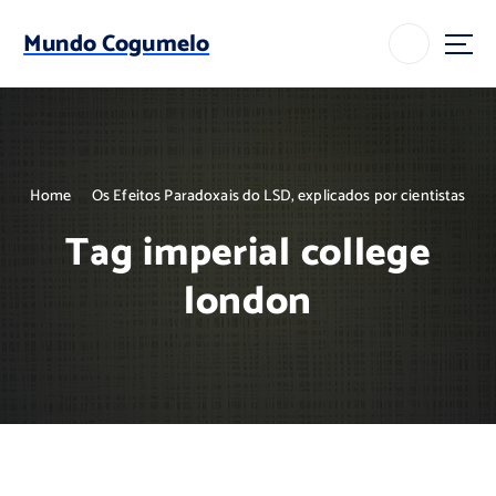
S
k
Mundo Cogumelo
i
p
t
o
c
o
Home
Os Efeitos Paradoxais do LSD, explicados por cientistas
n
t
Tag imperial college
e
n
london
t