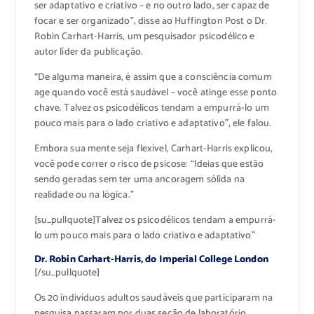
ser adaptativo e criativo – e no outro lado, ser capaz de
focar e ser organizado”, disse ao Huffington Post o Dr.
Robin Carhart-Harris, um pesquisador psicodélico e
autor líder da publicação.
“De alguma maneira, é assim que a consciência comum
age quando você está saudável – você atinge esse ponto
chave. Talvez os psicodélicos tendam a empurrá-lo um
pouco mais para o lado criativo e adaptativo”, ele falou.
Embora sua mente seja flexível, Carhart-Harris explicou,
você pode correr o risco de psicose: “Ideias que estão
sendo geradas sem ter uma ancoragem sólida na
realidade ou na lógica.”
[su_pullquote]Talvez os psicodélicos tendam a empurrá-
lo um pouco mais para o lado criativo e adaptativo”
Dr. Robin Carhart-Harris, do Imperial College London
[/su_pullquote]
Os 20 indivíduos adultos saudáveis que participaram na
pesquisa passaram por duas seção de laboratório