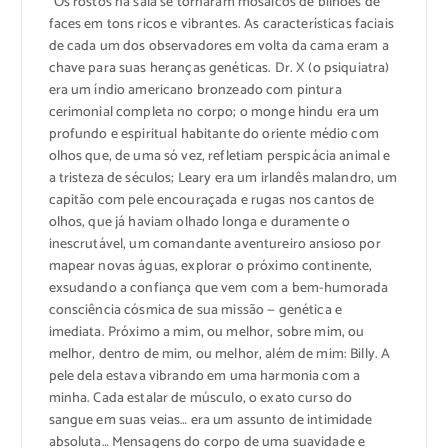
“Os rostos na sala se tornaram mosaicos de bilhões de
faces em tons ricos e vibrantes. As características faciais
de cada um dos observadores em volta da cama eram a
chave para suas heranças genéticas. Dr. X (o psiquiatra)
era um índio americano bronzeado com pintura
cerimonial completa no corpo; o monge hindu era um
profundo e espiritual habitante do oriente médio com
olhos que, de uma só vez, refletiam perspicácia animal e
a tristeza de séculos; Leary era um irlandês malandro, um
capitão com pele encouraçada e rugas nos cantos de
olhos, que já haviam olhado longa e duramente o
inescrutável, um comandante aventureiro ansioso por
mapear novas águas, explorar o próximo continente,
exsudando a confiança que vem com a bem-humorada
consciência cósmica de sua missão — genética e
imediata. Próximo a mim, ou melhor, sobre mim, ou
melhor, dentro de mim, ou melhor, além de mim: Billy. A
pele dela estava vibrando em uma harmonia com a
minha. Cada estalar de músculo, o exato curso do
sangue em suas veias… era um assunto de intimidade
absoluta… Mensagens do corpo de uma suavidade e