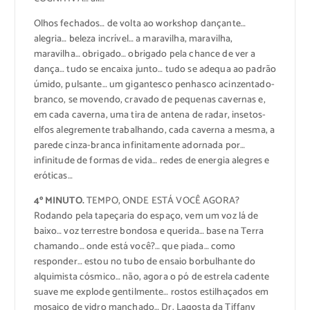
Olhos fechados… de volta ao workshop dançante…
alegria… beleza incrível… a maravilha, maravilha,
maravilha… obrigado… obrigado pela chance de ver a
dança… tudo se encaixa junto… tudo se adequa ao padrão
úmido, pulsante… um gigantesco penhasco acinzentado-
branco, se movendo, cravado de pequenas cavernas e,
em cada caverna, uma tira de antena de radar, insetos-
elfos alegremente trabalhando, cada caverna a mesma, a
parede cinza-branca infinitamente adornada por…
infinitude de formas de vida… redes de energia alegres e
eróticas…
4º MINUTO.
TEMPO, ONDE ESTÁ VOCÊ AGORA?
Rodando pela tapeçaria do espaço, vem um voz lá de
baixo… voz terrestre bondosa e querida… base na Terra
chamando… onde está você?… que piada… como
responder… estou no tubo de ensaio borbulhante do
alquimista cósmico… não, agora o pó de estrela cadente
suave me explode gentilmente… rostos estilhaçados em
mosaico de vidro manchado… Dr. Lagosta da Tiffany