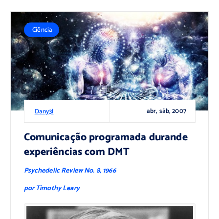
Ciência
abr, sáb, 2007
Dany3l
Comunicação programada durande
experiências com DMT
Psychedelic Review No. 8, 1966
por Timothy Leary