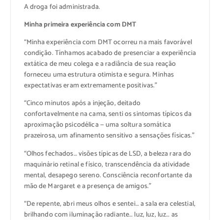
A droga foi administrada.
Minha primeira experiência com DMT
“Minha experiência com DMT ocorreu na mais favorável
condição. Tínhamos acabado de presenciar a experiência
extática de meu colega e a radiância de sua reação
forneceu uma estrutura otimista e segura. Minhas
expectativas eram extremamente positivas.”
“Cinco minutos após a injeção, deitado
confortavelmente na cama, senti os sintomas típicos da
aproximação psicodélica — uma soltura somática
prazeirosa, um afinamento sensitivo a sensações físicas.”
“Olhos fechados… visões típicas de LSD, a beleza rara do
maquinário retinal e físico, transcendência da atividade
mental, desapego sereno. Consciência reconfortante da
mão de Margaret e a presença de amigos.”
“De repente, abri meus olhos e sentei… a sala era celestial,
brilhando com iluminação radiante… luz, luz, luz… as