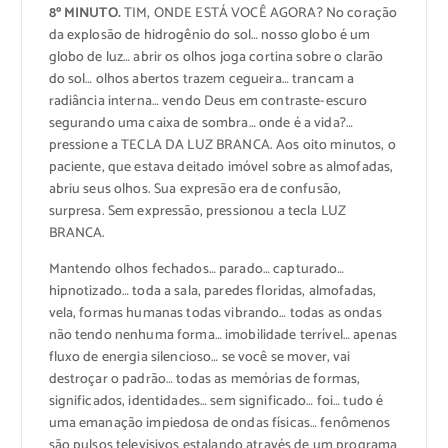
8º MINUTO.
TIM, ONDE ESTÁ VOCÊ AGORA? No coração
da explosão de hidrogênio do sol… nosso globo é um
globo de luz… abrir os olhos joga cortina sobre o clarão
do sol… olhos abertos trazem cegueira… trancam a
radiância interna… vendo Deus em contraste-escuro
segurando uma caixa de sombra… onde é a vida?…
pressione a TECLA DA LUZ BRANCA. Aos oito minutos, o
paciente, que estava deitado imóvel sobre as almofadas,
abriu seus olhos. Sua expresão era de confusão,
surpresa. Sem expressão, pressionou a tecla LUZ
BRANCA.
Mantendo olhos fechados… parado… capturado…
hipnotizado… toda a sala, paredes floridas, almofadas,
vela, formas humanas todas vibrando… todas as ondas
não tendo nenhuma forma… imobilidade terrível… apenas
fluxo de energia silencioso… se você se mover, vai
destroçar o padrão… todas as memórias de formas,
significados, identidades… sem significado… foi… tudo é
uma emanação impiedosa de ondas físicas… fenômenos
são pulsos televisivos estalando através de um programa