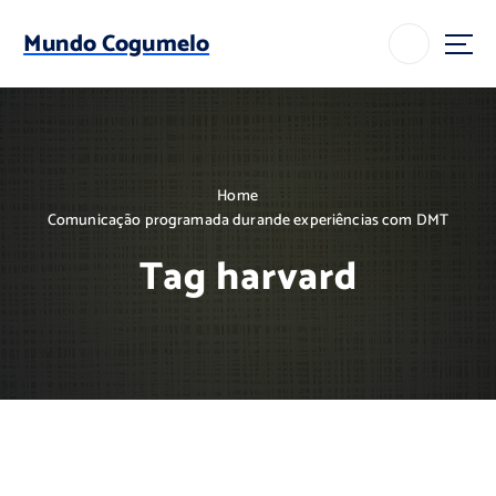
S
k
Mundo Cogumelo
i
p
t
o
c
o
Home
n
Comunicação programada durande experiências com DMT
t
e
Tag harvard
n
t