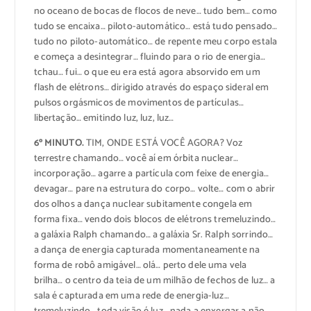
no oceano de bocas de flocos de neve… tudo bem… como
tudo se encaixa… piloto-automático… está tudo pensado…
tudo no piloto-automático… de repente meu corpo estala
e começa a desintegrar… fluindo para o rio de energia…
tchau… fui… o que eu era está agora absorvido em um
flash de elétrons… dirigido através do espaço sideral em
pulsos orgásmicos de movimentos de partículas…
libertação… emitindo luz, luz, luz…
6º MINUTO.
TIM, ONDE ESTÁ VOCÊ AGORA? Voz
terrestre chamando… você aí em órbita nuclear…
incorporação… agarre a partícula com feixe de energia…
devagar… pare na estrutura do corpo… volte… com o abrir
dos olhos a dança nuclear subitamente congela em
forma fixa… vendo dois blocos de elétrons tremeluzindo…
a galáxia Ralph chamando… a galáxia Sr. Ralph sorrindo…
a dança de energia capturada momentaneamente na
forma de robô amigável… olá… perto dele uma vela
brilha… o centro da teia de um milhão de fechos de luz… a
sala é capturada em uma rede de energia-luz…