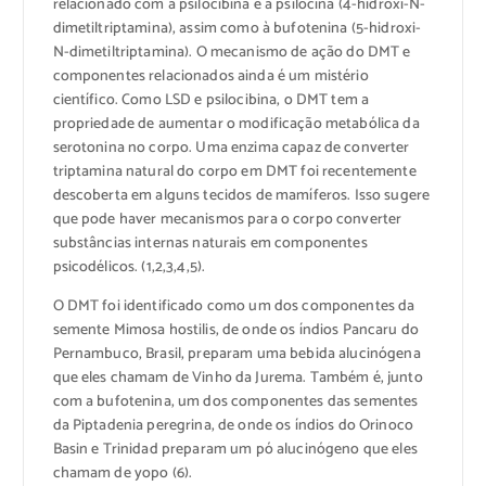
relacionado com a psilocibina e a psilocina (4-hidroxi-N-
dimetiltriptamina), assim como à bufotenina (5-hidroxi-
N-dimetiltriptamina). O mecanismo de ação do DMT e
componentes relacionados ainda é um mistério
científico. Como LSD e psilocibina, o DMT tem a
propriedade de aumentar o modificação metabólica da
serotonina no corpo. Uma enzima capaz de converter
triptamina natural do corpo em DMT foi recentemente
descoberta em alguns tecidos de mamíferos. Isso sugere
que pode haver mecanismos para o corpo converter
substâncias internas naturais em componentes
psicodélicos. (1,2,3,4,5).
O DMT foi identificado como um dos componentes da
semente Mimosa hostilis, de onde os índios Pancaru do
Pernambuco, Brasil, preparam uma bebida alucinógena
que eles chamam de Vinho da Jurema. Também é, junto
com a bufotenina, um dos componentes das sementes
da Piptadenia peregrina, de onde os índios do Orinoco
Basin e Trinidad preparam um pó alucinógeno que eles
chamam de yopo (6).