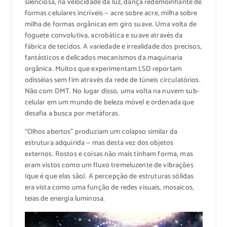
silenciosa, na velocidade da luz, dança redemoinhante de
formas celulares incríveis — acre sobre acre, milha sobre
milha de formas orgânicas em giro suave. Uma volta de
foguete convolutiva, acrobática e suave através da
fábrica de tecidos. A variedade e irrealidade dos precisos,
fantásticos e delicados mecanismos da maquinaria
orgânica. Muitos que experimentam LSD reportam
odisséias sem fim através da rede de túneis circulatórios.
Não com DMT. No lugar disso, uma volta na nuvem sub-
celular em um mundo de beleza móvel e ordenada que
desafia a busca por metáforas.
“Olhos abertos” produziam um colapso similar da
estrutura adquirida — mas desta vez dos objetos
externos. Rostos e coisas não mais tinham forma, mas
eram vistos como um fluxo tremeluzente de vibrações
(que é que elas são). A percepção de estruturas sólidas
era vista como uma função de redes visuais, mosaicos,
teias de energia luminosa.