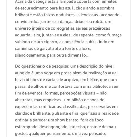
Acima da cabeça está a lâmpada coberta com enfeites
de escurecimento para luz azul… circulando a sombra
brilhante estão faixas ondulares… silenciosas… acenando…
convidando… junte-se a dança… deixe seu robô… um
universo inteiro de coreografias aéreas prazeirosas
aguarda… sim, juntar-se a eles… de repente, como fumaça
subindo de um cigarro, a consciência subiu… indo em
caminhos de gaivota até a fonte da luz e,
silenciosamente, para outra dimensão…
Do questionário de pesquisa: uma descrição do nível
atingido é uma yoga em prosa além da realização atual…
havia bilhões de cartas de arquivo, em hélice, que num
passar de olhos me confortava com uma biblioteca sem
fim de eventos, formas, percepções visuais — não
abstratas, mas empíricas… um bilhão de anos de
experiências codificadas, classificadas, preservadas em
claridade brilhante, pulsante e fria, que fazia a realidade
ordinária parecer um show barato, fora de foco,
esfarrapado, desengonçado, indeciso, gasto e de mau
gosto… qualquer pensamento, uma vez pensado,