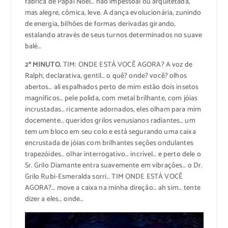
fábrica de Papai Noel… não impessoal ou arquitetada,
mas alegre, cômica, leve. A dança evolucionária, zunindo
de energia, bilhões de formas derivadas girando,
estalando através de seus turnos determinados no suave
balé…
2º MINUTO.
TIM: ONDE ESTÁ VOCÊ AGORA? A voz de
Ralph, declarativa, gentil… o quê? onde? você? olhos
abertos… ali espalhados perto de mim estão dois insetos
magníficos… pele polida, com metal brilhante, com jóias
incrustadas… ricamente adornados, eles olham para mim
docemente… queridos grilos venusianos radiantes… um
tem um bloco em seu colo e está segurando uma caixa
encrustada de jóias com brilhantes seções ondulantes
trapezóides… olhar interrogativo… incrível… e perto dele o
Sr. Grilo Diamante entra suavemente em vibrações… o Dr.
Grilo Rubi-Esmeralda sorri… TIM ONDE ESTÁ VOCÊ
AGORA?… move a caixa na minha direção… ah sim… tente
dizer a eles… onde…