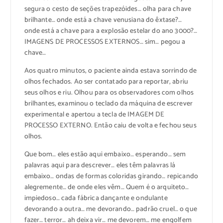
segura o cesto de seções trapezóides… olha para chave
brilhante… onde está a chave venusiana do êxtase?…
onde está a chave para a explosão estelar do ano 3000?…
IMAGENS DE PROCESSOS EXTERNOS… sim… pegou a
chave…
Aos quatro minutos, o paciente ainda estava sorrindo de
olhos fechados. Ao ser contatado para reportar, abriu
seus olhos e riu. Olhou para os observadores com olhos
brilhantes, examinou o teclado da máquina de escrever
experimental e apertou a tecla de IMAGEM DE
PROCESSO EXTERNO. Então caiu de volta e fechou seus
olhos.
Que bom… eles estão aqui embaixo… esperando… sem
palavras aqui para descrever… eles têm palavras lá
embaixo… ondas de formas coloridas girando… repicando
alegremente… de onde eles vêm… Quem é o arquiteto…
impiedoso… cada fábrica dançante e ondulante
devorando a outra… me devorando… padrão cruel… o que
fazer… terror… ah deixa vir… me devorem… me engolfem