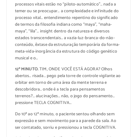
processos vitais estão no “piloto-automático”… nada a
temer ou se preocupar… a complexidade e infinitude do
processo vital… entendimento repentino do significado
de termos da filosofia indiana como “maya”, “maha-
maya”, “lila”… insight dentro da natureza e diversos
estados transcendentais… a vazia-luz-branca-do-não-
conteúdo, êxtase da estruturação temporária da forma-
meta-vida-inorgância da estrutura do código genético
musical e o…
12º MINUTO.
TIM, ONDE VOCÊ ESTÁ AGORA? Olhos
abertos… risada… pego pela torre de controle vigilante ao
orbitar em torno de uma área da mente terrena e
descobridora… onde é a tecla para pensamentos
terrenos?… alucinações… não, o jogo do pensamento…
pressione TECLA COGNITIVA…
Do 10º ao 12º minuto, o paciente sentou olhando sem
expressão e sem movimento para a parede da sala. Ao
ser contatado, sorriu e pressionou a tecla COGNITIVA.