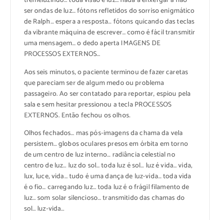
tremeluzindo… toda visão é luz… nada a enxergar a não
ser ondas de luz… fótons refletidos do sorriso enigmático
de Ralph… espera a resposta… fótons quicando das teclas
da vibrante máquina de escrever… como é fácil transmitir
uma mensagem… o dedo aperta IMAGENS DE
PROCESSOS EXTERNOS…
Aos seis minutos, o paciente terminou de fazer caretas
que pareciam ser de algum medo ou problema
passageiro. Ao ser contatado para reportar, espiou pela
sala e sem hesitar pressionou a tecla PROCESSOS
EXTERNOS. Então fechou os olhos.
Olhos fechados… mas pós-imagens da chama da vela
persistem… globos oculares presos em órbita em torno
de um centro de luz interno… radiância celestial no
centro de luz… luz do sol… toda luz é sol… luz é vida… vida,
lux, luce, vida… tudo é uma dança de luz-vida… toda vida
é o fio… carregando luz… toda luz é o frágil filamento de
luz… som solar silencioso… transmitido das chamas do
sol… luz-vida…