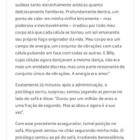
sutileza tanto estranhamente eróticas quanto
deliciosamente familiares. Profundamente dentro, um
ponto de calor em minha virilha lentamente — mas
poderosa e inevitavelmente — irradiou por todo meu
corpo até que cada célula se tornou um sol emanando
seu próprio fogo originador da vida. Meu corpo era um
campo de energia, um conjunto de vibrações com cada
célula pulsando em fase com todas as outras. E Billy,
cujas células agora dançavam a mesma dança, não era
mais um entidade discreta, mas uma parte ressonante do
conjunto único de vibrações. A energia era amor”.
Exatamente 25 minutos após a administração, o
psicólogo sorriu, suspirou, sentou jogando as pernas no
lado do sofá e disse: “Durou por um milhão de anos e
uma fração de segundo. Mas acabou e agora é a sua
vez”.
Com esse precedente assegurador, tomei posição no
sofá. Margaret sentou no chão segurando minha mão. O
psicólogo sentou ao pé do sofá, irradiando benevolência.