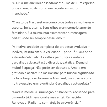
“O Dr. X me auxiliou delicadamente… me deu um espelho
onde vi meu rosto como um retrato em vidro
manchado.”
“O rosto de Margaret era como o de todas as mulheres —
esperta, bela, eterna. Seus olhos eram completamente
femininos. Ela murmurou exatamente a mensagem
certa: ‘Pode ser sempre desse jeito’.”
“A incrível unidade complexa do processo evolutivo —
incrível, infinita em sua variedade — por quê? Para onde
está indo? etc… etc. As velhas perguntas e então a
gargalhada de aceitação divertida, extática. Demais!
Muito! Esqueça! Não pode ser deduzida. Ame-a em
gratidão e aceite! Iria me inclinar para buscar significado
na face tingida e chinesa de Margaret, mas caí de volta
no travesseiro em reverência. Gargalhada estupefata.”
“Gradualmente, a iluminação brilhante foi recuando para
o mundo tridimensional e me sentei. Renascido.
Renovado. Radiante com afeição e reverência.”