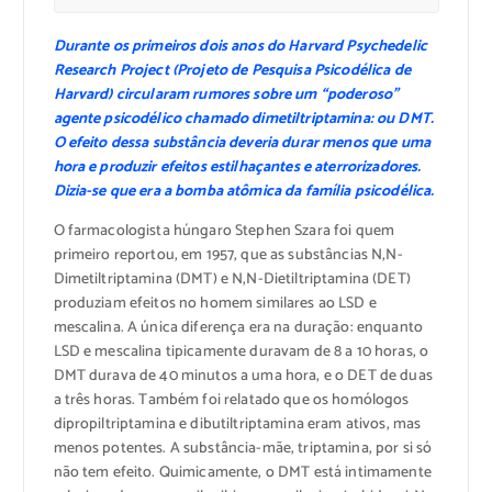
Durante os primeiros dois anos do Harvard Psychedelic
Research Project (Projeto de Pesquisa Psicodélica de
Harvard) circularam rumores sobre um “poderoso”
agente psicodélico chamado dimetiltriptamina: ou DMT.
O efeito dessa substância deveria durar menos que uma
hora e produzir efeitos estilhaçantes e aterrorizadores.
Dizia-se que era a bomba atômica da família psicodélica.
O farmacologista húngaro Stephen Szara foi quem
primeiro reportou, em 1957, que as substâncias N,N-
Dimetiltriptamina (DMT) e N,N-Dietiltriptamina (DET)
produziam efeitos no homem similares ao LSD e
mescalina. A única diferença era na duração: enquanto
LSD e mescalina tipicamente duravam de 8 a 10 horas, o
DMT durava de 40 minutos a uma hora, e o DET de duas
a três horas. Também foi relatado que os homólogos
dipropiltriptamina e dibutiltriptamina eram ativos, mas
menos potentes. A substância-mãe, triptamina, por si só
não tem efeito. Quimicamente, o DMT está intimamente