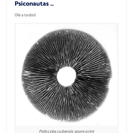
Psiconautas …
Olá a todos!
Psilocybe cubensis spore print