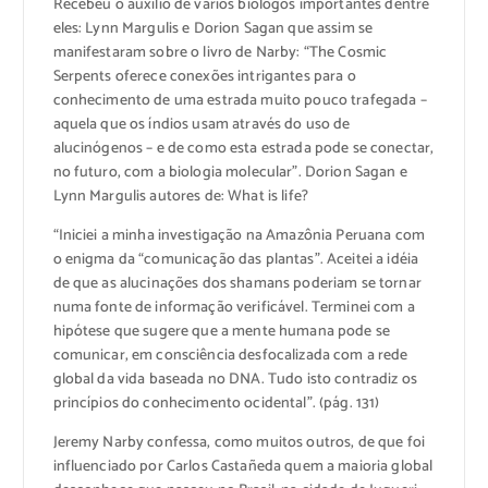
Recebeu o auxílio de vários biólogos importantes dentre
eles: Lynn Margulis e Dorion Sagan que assim se
manifestaram sobre o livro de Narby: “The Cosmic
Serpents oferece conexões intrigantes para o
conhecimento de uma estrada muito pouco trafegada –
aquela que os índios usam através do uso de
alucinógenos – e de como esta estrada pode se conectar,
no futuro, com a biologia molecular”. Dorion Sagan e
Lynn Margulis autores de: What is life?
“Iniciei a minha investigação na Amazônia Peruana com
o enigma da “comunicação das plantas”. Aceitei a idéia
de que as alucinações dos shamans poderiam se tornar
numa fonte de informação verificável. Terminei com a
hipótese que sugere que a mente humana pode se
comunicar, em consciência desfocalizada com a rede
global da vida baseada no DNA. Tudo isto contradiz os
princípios do conhecimento ocidental”. (pág. 131)
Jeremy Narby confessa, como muitos outros, de que foi
influenciado por Carlos Castañeda quem a maioria global