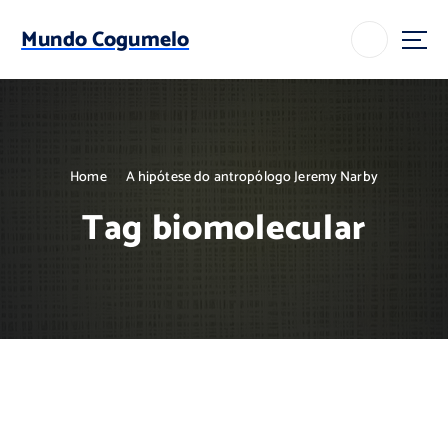
S
k
Mundo Cogumelo
i
p
t
o
c
o
Home
A hipótese do antropólogo Jeremy Narby
n
t
Tag biomolecular
e
n
t