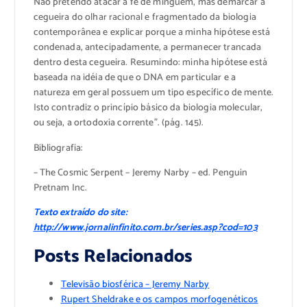
Não pretendo atacar a fé de mingúem, mas demarcar a
cegueira do olhar racional e fragmentado da biologia
contemporânea e explicar porque a minha hipótese está
condenada, antecipadamente, a permanecer trancada
dentro desta cegueira. Resumindo: minha hipótese está
baseada na idéia de que o DNA em particular e a
natureza em geral possuem um tipo específico de mente.
Isto contradiz o princípio básico da biologia molecular,
ou seja, a ortodoxia corrente”. (pág. 145).
Bibliografia:
– The Cosmic Serpent – Jeremy Narby – ed. Penguin
Pretnam Inc.
Texto extraído do site:
http://www.jornalinfinito.com.br/series.asp?cod=103
Posts Relacionados
Televisão biosférica – Jeremy Narby
Rupert Sheldrake e os campos morfogenéticos