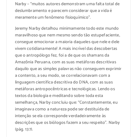
Narby – “muitos autores demonstram uma falta total de
deslumbramento e parecem considerar que a vida é
meramente um fenômeno fisioquímico”.
Jeremy Narby detalhou minimamente todo este mundo
maravilhoso que nem mesmo sendo tão estupefaciente,
consegue emocionar a maioria daqueles que nele e dele
vivem cotidianamente! A mais incrível das descobertas
que o antropólogo fez, foi a de que os shamans da
Amazônia Peruana, com as suas metáforas descritivas
daquilo que as simples palavras não conseguem exprimir
a contento, a seu modo, se correlacionavam com a
linguagem científica descritiva do DNA, com as suas
metáforas antropocêntricas e tecnológicas. Lendo os
textos da biologia e meditando sobre toda esta
semelhança, Narby concluiu que: “Constantemente, eu
imaginava como a natureza pode ser destituída de
intenção se ela corresponde verdadeiramente às
descrições que os biólogos fazem a seu respeito”. Narby
(pág. 137).