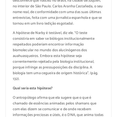
desconhece que nasceu no Brasil, na cidade de Juqueri,
no interior de São Paulo. Carlos Aranha Castañeda, o seu
nome real, de conformidade com uma das suas últimas
entrevistas, feita com uma jornalista espanhola e que se
tornou em um livro (edição esgotada).
A hipótese de Narby é testável, diz ele. “O teste
consistiria em saber se biólogos institucionalmente
respeitados poderiam encontrar informação
biomolecular no mundo dos alucinógenos dos
auahuasqueiros. Embora esta hipótese seja
correntemente rejeitada pela biologia institucional,
porque infringe as pressuposições da disciplina. A
biologia tem uma cegueira de origem histórica”. (pág.
132).
Qual seria esta hipótese?
O antropólogo afirma que ela sugere que o que é
chamado de essências animadas pelos shamans que
com elas dizem se comunicar e de onde recebem
informações preciosas e úteis, é o DNA, que anima todas