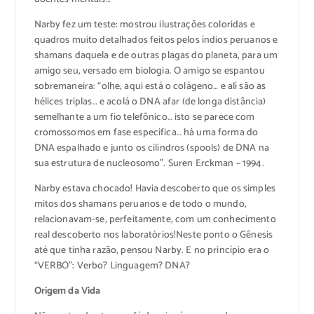
Narby fez um teste: mostrou ilustrações coloridas e
quadros muito detalhados feitos pelos índios peruanos e
shamans daquela e de outras plagas do planeta, para um
amigo seu, versado em biologia. O amigo se espantou
sobremaneira: “olhe, aqui está o colágeno… e alí são as
hélices triplas… e acolá o DNA afar (de longa distância)
semelhante a um fio telefônico… isto se parece com
cromossomos em fase específica… há uma forma do
DNA espalhado e junto os cilindros (spools) de DNA na
sua estrutura de nucleosomo”. Suren Erckman – 1994.
Narby estava chocado! Havia descoberto que os simples
mitos dos shamans peruanos e de todo o mundo,
relacionavam-se, perfeitamente, com um conhecimento
real descoberto nos laboratórios!Neste ponto o Gênesis
até que tinha razão, pensou Narby. E no princípio era o
“VERBO”: Verbo? Linguagem? DNA?
Origem da Vida