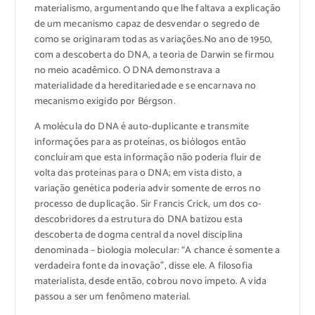
materialismo, argumentando que lhe faltava a explicação
de um mecanismo capaz de desvendar o segredo de
como se originaram todas as variações.No ano de 1950,
com a descoberta do DNA, a teoria de Darwin se firmou
no meio acadêmico. O DNA demonstrava a
materialidade da hereditariedade e se encarnava no
mecanismo exigido por Bérgson.
A molécula do DNA é auto-duplicante e transmite
informações para as proteínas, os biólogos então
concluíram que esta informação não poderia fluir de
volta das proteínas para o DNA; em vista disto, a
variação genética poderia advir somente de erros no
processo de duplicação. Sir Francis Crick, um dos co-
descobridores da estrutura do DNA batizou esta
descoberta de dogma central da novel disciplina
denominada – biologia molecular: “A chance é somente a
verdadeira fonte da inovação”, disse ele. A filosofia
materialista, desde então, cobrou novo ímpeto. A vida
passou a ser um fenômeno material.