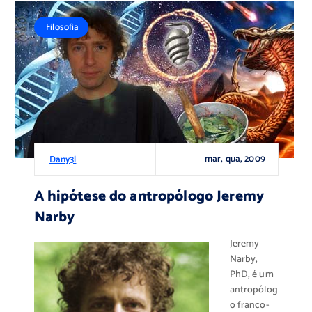
Filosofia
mar, qua, 2009
Dany3l
A hipótese do antropólogo Jeremy
Narby
Jeremy
Narby,
PhD, é um
antropólog
o franco-