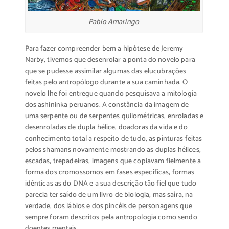
Pablo Amaringo
Para fazer compreender bem a hipótese de Jeremy
Narby, tivemos que desenrolar a ponta do novelo para
que se pudesse assimilar algumas das elucubrações
feitas pelo antropólogo durante a sua caminhada. O
novelo lhe foi entregue quando pesquisava a mitologia
dos ashininka peruanos. A constância da imagem de
uma serpente ou de serpentes quilométricas, enroladas e
desenroladas de dupla hélice, doadoras da vida e do
conhecimento total a respeito de tudo, as pinturas feitas
pelos shamans novamente mostrando as duplas hélices,
escadas, trepadeiras, imagens que copiavam fielmente a
forma dos cromossomos em fases específicas, formas
idênticas as do DNA e a sua descrição tão fiel que tudo
parecia ter saído de um livro de biologia, mas saíra, na
verdade, dos lábios e dos pincéis de personagens que
sempre foram descritos pela antropologia como sendo
doentes mentais…