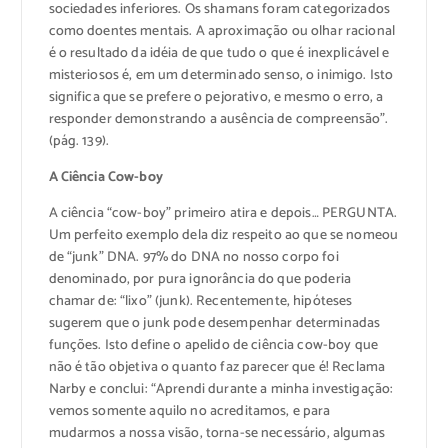
sociedades inferiores. Os shamans foram categorizados
como doentes mentais. A aproximação ou olhar racional
é o resultado da idéia de que tudo o que é inexplicável e
misteriosos é, em um determinado senso, o inimigo. Isto
significa que se prefere o pejorativo, e mesmo o erro, a
responder demonstrando a ausência de compreensão”.
(pág. 139).
A Ciência Cow-boy
A ciência “cow-boy” primeiro atira e depois… PERGUNTA.
Um perfeito exemplo dela diz respeito ao que se nomeou
de “junk” DNA. 97% do DNA no nosso corpo foi
denominado, por pura ignorância do que poderia
chamar de: “lixo” (junk). Recentemente, hipóteses
sugerem que o junk pode desempenhar determinadas
funções. Isto define o apelido de ciência cow-boy que
não é tão objetiva o quanto faz parecer que é! Reclama
Narby e conclui: “Aprendi durante a minha investigação:
vemos somente aquilo no acreditamos, e para
mudarmos a nossa visão, torna-se necessário, algumas