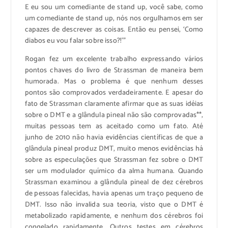
E eu sou um comediante de stand up, você sabe, como
um comediante de stand up, nós nos orgulhamos em ser
capazes de descrever as coisas. Então eu pensei, ‘Como
diabos eu vou falar sobre isso?!'”
Rogan fez um excelente trabalho expressando vários
pontos chaves do livro de Strassman de maneira bem
humorada. Mas o problema é que nenhum desses
pontos são comprovados verdadeiramente. E apesar do
fato de Strassman claramente afirmar que as suas idéias
sobre o DMT e a glândula pineal não são comprovadas**,
muitas pessoas tem as aceitado como um fato. Até
junho de 2010 não havia evidências científicas de que a
glândula pineal produz DMT, muito menos evidências há
sobre as especulações que Strassman fez sobre o DMT
ser um modulador químico da alma humana. Quando
Strassman examinou a glândula pineal de dez cérebros
de pessoas falecidas, havia apenas um traço pequeno de
DMT. Isso não invalida sua teoria, visto que o DMT é
metabolizado rapidamente, e nenhum dos cérebros foi
congelado rapidamente. Outros testes em cérebros