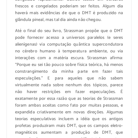
frescos e congelados poderiam ser feitos. Algum dia
haverá mais evidências de que o DMT é produzido na
glândula pineal, mas tal dia ainda não chegou.
Até o final do seu livro, Strassman propõe que o DMT
pode fornecer acesso a universos paralelos (e seres
alienígenas) via computação quântica supercondutora
no cérebro humano à temperatura ambiente, ou via
interações com a matéria escura. Strassman afirma:
“Porque eu sei tão pouco sobre física teórica, há menos
constrangimento da minha parte em fazer tais
especulações.” E para aqueles que não sabem
virtualmente nada sobre nenhum dos tópicos, parece
não haver restrições em fazer especulações. É
exatamente por essa razão que as teorias de Strassman
foram ambas aceitas como fato por muitas pessoas, e
expandida criativamente em novas direções. Algumas
teorias especulativas incluem a idéia que os antigos
profetas produziram mais DMT, que os campos eletro-
magnéticos aumentam a produção de DMT, que