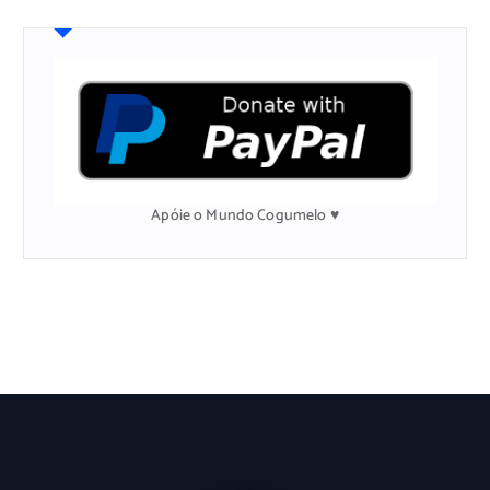
u
i
s
a
r
p
o
r
:
Apóie o Mundo Cogumelo ♥