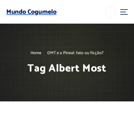
S
k
Mundo Cogumelo
i
p
t
o
c
o
Home
DMT e a Pineal: fato ou ficção?
n
t
Tag Albert Most
e
n
t