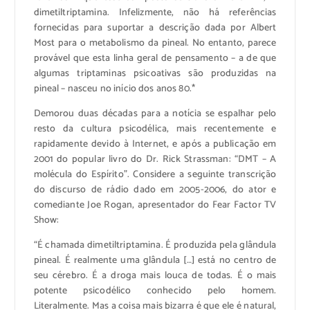
dimetiltriptamina. Infelizmente, não há referências
fornecidas para suportar a descrição dada por Albert
Most para o metabolismo da pineal. No entanto, parece
provável que esta linha geral de pensamento – a de que
algumas triptaminas psicoativas são produzidas na
pineal – nasceu no início dos anos 80.*
Demorou duas décadas para a notícia se espalhar pelo
resto da cultura psicodélica, mais recentemente e
rapidamente devido à Internet, e após a publicação em
2001 do popular livro do Dr. Rick Strassman: “DMT – A
molécula do Espírito”. Considere a seguinte transcrição
do discurso de rádio dado em 2005-2006, do ator e
comediante Joe Rogan, apresentador do Fear Factor TV
Show:
“É chamada dimetiltriptamina. É produzida pela glândula
pineal. É realmente uma glândula […] está no centro de
seu cérebro. É a droga mais louca de todas. É o mais
potente psicodélico conhecido pelo homem.
Literalmente. Mas a coisa mais bizarra é que ele é natural,