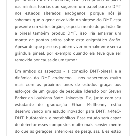
pineal não estiver envolvida, isso teria pouco impacto
nas minhas teorias que sugerem um papel para o DMT
nos estados alterados endógenos, porque nós já
sabemos que o gene envolvido na síntese do DMT está
presente em vários órgãos, especialmente do pulmão. Se
a pineal também produz DMT, isso iria amarrar um
monte de pontas soltas sobre este enigmático órgão.
Apesar de que pessoas podem viver normalmente sem a
glândula pineal, por exemplo quando ela teve que ser
removida por causa de um tumor.
Em ambos os aspectos – a conexão DMT-pineal, e a
dinâmica do DMT endógeno – nós saberemos muito
mais com os próximos anos de estudos graças aos
esforços de um grupo de pesquisa liderado por Steven
Barker da Louisiana State University. Ele, junto com seu
estudante de graduação Ethan McIlhenny estão
desenvolvendo um estudo inovador para DMT, 5-MeO-
DMT, bufotenina, e metabólitos. Esse estudo será capaz
de detectar esses compostos muito mais sensivelmente
do que as gerações anteriores de pesquisas. Eles estão