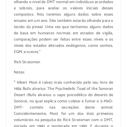
olhando o nível de DMT normal em indivíduos acordados
e sóbrios, para avaliar os valores iniciais desses
compostos. Nós teremos alguns dados sobre esses
ensaios em um ano. Eles também estarão olhando para o
tecido da pineal. Uma vez que tenhamos alguns dados
de base em humanos normais em estados de vigília,
comparações podem ser feitas entre esses níveis e os
níveis dos estados alterados endógenos, como sonhos,
EQM, e outros.”
Rick Strassman
Notas:
* Albert Most é talvez mais conhecido pelo seu livro de
1984 Bufo alvarius: The Psychedelic Toad of the Sonoran
Desert (Bufo alvarius: o sapo psicodélico do deserto de
Sonora), no qual explica como coletar e fumar o 5-MeO-
DMT- contido nas secreções deste animal.
Coincidentemente, Most foi um dos dois primeiros
voluntários na pesquisa do Rick Strassman com o DMT,
iniciada em 1990 e terminada em 1995. E durante o