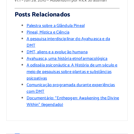
v1.1 – Jun 29, 2010 – Addendum por Rick Strassman
Posts Relacionados
Palestra sobre a Glândula Pineal
Pineal, Mística e Ciência
A pesquisa interdisciplinar do Ayahuasca e da
DMT
DMT, aliens e a evolução humana
Ayahuasca, uma história etnofarmacológica
A odisséia psiconáutica: A História de um século e
meio de pesquisas sobre plantas e substâncias
psicoativas
Comunicação programada durante experiências
com DMT
Documentário: “Entheogen: Awakening the Divine
Within” (legendado)