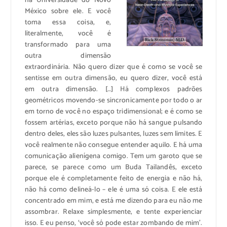
na Universidade do Novo
México sobre ele. E você
toma essa coisa, e,
literalmente, você é
transformado para uma
outra dimensão
extraordinária. Não quero dizer que é como se você se
sentisse em outra dimensão, eu quero dizer, você está
em outra dimensão. […] Há complexos padrões
geométricos movendo-se sincronicamente por todo o ar
em torno de você no espaço tridimensional; e é como se
fossem artérias, exceto porque não há sangue pulsando
dentro deles, eles são luzes pulsantes, luzes sem limites. E
você realmente não consegue entender aquilo. E há uma
comunicação alienígena comigo. Tem um garoto que se
parece, se parece como um Buda Tailandês, exceto
porque ele é completamente feito de energia e não há,
não há como delineá-lo – ele é uma só coisa. E ele está
concentrado em mim, e está me dizendo para eu não me
assombrar. Relaxe simplesmente, e tente experienciar
isso. E eu penso, ‘você só pode estar zombando de mim’.