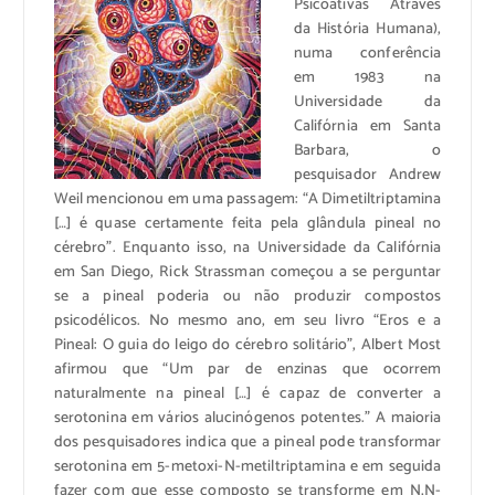
Psicoativas Através
da História Humana),
numa conferência
em 1983 na
Universidade da
Califórnia em Santa
Barbara, o
pesquisador Andrew
Weil mencionou em uma passagem: “A Dimetiltriptamina
[…] é quase certamente feita pela glândula pineal no
cérebro”. Enquanto isso, na Universidade da Califórnia
em San Diego, Rick Strassman começou a se perguntar
se a pineal poderia ou não produzir compostos
psicodélicos. No mesmo ano, em seu livro “Eros e a
Pineal: O guia do leigo do cérebro solitário”, Albert Most
afirmou que “Um par de enzinas que ocorrem
naturalmente na pineal […] é capaz de converter a
serotonina em vários alucinógenos potentes.” A maioria
dos pesquisadores indica que a pineal pode transformar
serotonina em 5-metoxi-N-metiltriptamina e em seguida
fazer com que esse composto se transforme em N,N-