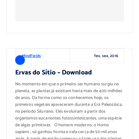
Download
fev, sex, 2016
MindFields
Ervas do Sítio – Download
No momento em que o primeiro ser humano surgiu no
planeta, as plantas já existiam havia mais de 400 milhões
de anos. Da forma como os conhecemos hoje, os
primeiros vegetais apareceram durante a Era Paleozóica,
no período Siluriano. Eles evoluíram a partir dos
organismos eucariontes fotossintetizantes, uma espécie
de algas primitivas. O homem moderno, o Homo
sapiens , só ganhou forma e vida cerca de 50 mil anos
atrás. A partir de então começou a fazer uso das plantas.