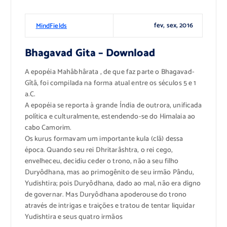
fev, sex, 2016
MindFields
Bhagavad Gita – Download
A epopéia Mahâbhârata , de que faz parte o Bhagavad-
Gîtâ, foi compilada na forma atual entre os séculos 5 e 1
a.C.
A epopéia se reporta à grande Índia de outrora, unificada
política e culturalmente, estendendo-se do Himalaia ao
cabo Camorim.
Os kurus formavam um importante kula (clã) dessa
época. Quando seu rei Dhritarâshtra, o rei cego,
envelheceu, decidiu ceder o trono, não a seu filho
Duryôdhana, mas ao primogênito de seu irmão Pându,
Yudishtira; pois Duryôdhana, dado ao mal, não era digno
de governar. Mas Duryôdhana apoderouse do trono
através de intrigas e traições e tratou de tentar liquidar
Yudishtira e seus quatro irmãos