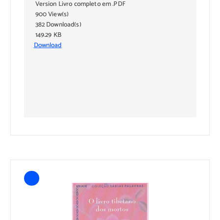
Version Livro completo em .PDF
900 View(s)
382 Download(s)
149.29 KB
Download
Subscribe to download
Download