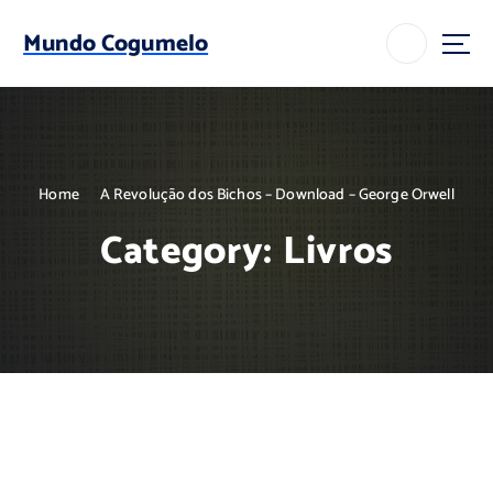
S
k
Mundo Cogumelo
i
p
t
o
c
o
Home
A Revolução dos Bichos – Download – George Orwell
n
t
Category:
Livros
e
n
t