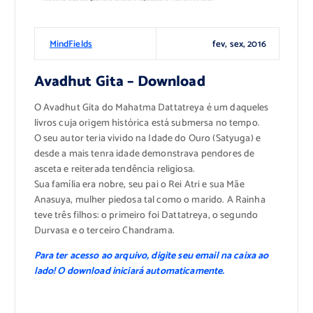
fev, sex, 2016
MindFields
Avadhut Gita – Download
O Avadhut Gita do Mahatma Dattatreya é um daqueles
livros cuja origem histórica está submersa no tempo.
O seu autor teria vivido na Idade do Ouro (Satyuga) e
desde a mais tenra idade demonstrava pendores de
asceta e reiterada tendência religiosa.
Sua família era nobre, seu pai o Rei Atri e sua Mãe
Anasuya, mulher piedosa tal como o marido. A Rainha
teve três filhos: o primeiro foi Dattatreya, o segundo
Durvasa e o terceiro Chandrama.
Para ter acesso ao arquivo, digite seu email na caixa ao
lado! O download iniciará automaticamente.