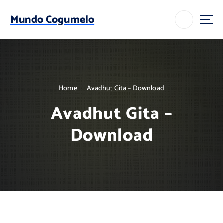
S
k
Mundo Cogumelo
i
p
t
o
c
o
Home
Avadhut Gita – Download
n
t
Avadhut Gita –
e
n
Download
t