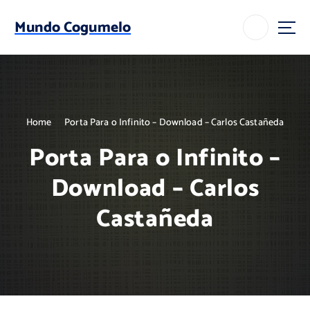
S
k
Mundo Cogumelo
i
p
t
o
c
o
Home
Porta Para o Infinito – Download – Carlos Castañeda
n
t
Porta Para o Infinito –
e
n
Download – Carlos
t
Castañeda