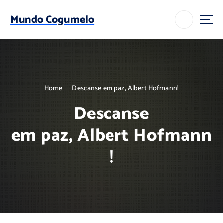
S
k
Mundo Cogumelo
i
p
t
o
c
o
Home
Descanse em paz, Albert Hofmann!
n
t
Descanse
e
n
em paz, Albert Hofmann
t
!