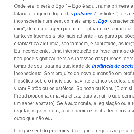
Onde era Id será o Ego.” – Ego é aqui, numa primeira a
falando, origem e lugar das
pulsões (
“instintos”), dev
inconsciente num sentido mais amplo.
Ego
, consciênci
mim”, dominam, agem por mim – “atuam-me” como dizia
tanto, voltaremos a isto mais adiante – as puras pulsões
e fantastica alquimia, são também, e sobretudo, as for
Eu inconsciente. Uma interpretação da frase torna-se d
não pode significar nem a supressão das pulsões, nem 
tomar de seu lugar na qualidade de
instância de deci
inconsciente. Sem prejuízo da nova dimensão em profu
filosófica sobre o indivíduo há vinte e cinco séculos, 
viram Platão ou os estóicos, Spinoza ou Kant. (É em s
Freud proponha uma via eficaz para atingir o que perm
um saber abstrato). Se à autonomia, a legislação ou a
regulação pelo outro, a autonomia é minha lei, oposta à
outro que não eu.
Em que sentido podemos dizer que a regulação pelo inc