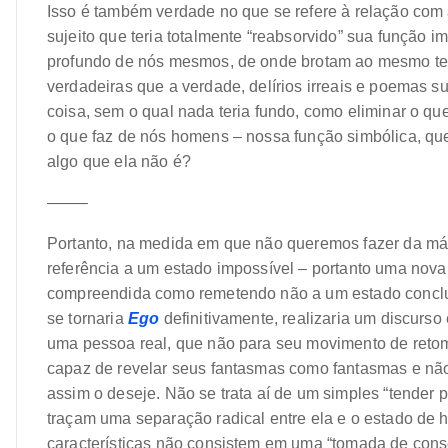
Isso é também verdade no que se refere à relação com
sujeito que teria totalmente “reabsorvido” sua função 
profundo de nós mesmos, de onde brotam ao mesmo temp
verdadeiras que a verdade, delírios irreais e poemas 
coisa, sem o qual nada teria fundo, como eliminar o qu
o que faz de nós homens – nossa função simbólica, q
algo que ela não é?
——–
Portanto, na medida em que não queremos fazer da má
referência a um estado impossível – portanto uma nova m
compreendida como remetendo não a um estado concluí
se tornaria
Ego
definitivamente, realizaria um discurs
uma pessoa real, que não para seu movimento de retoma
capaz de revelar seus fantasmas como fantasmas e não
assim o deseje. Não se trata aí de um simples “tender pa
traçam uma separação radical entre ela e o estado de h
características não consistem em uma “tomada de con