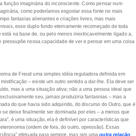
 a função imaginária do inconsciente. Como pensar num
imaginária, como poderíamos esgostar essa fonte no mais
o fantasias alienantes e criações livres, mas mais
surreais, esse duplo fundo eternamente recomeçado de toda
e está na base de, ou pelo menos inextricavelmente ligado a,
ue pressupõe nossa capacidade de ver e pensar em uma coisa
xima de Freud uma simples idéia reguladora definida em
istificação – existe um outro sentido a dar-lhe. Ela deve ser
do, mas a uma situação ativa; não a uma pessoa ideal que
o exclusivamente seu, jamais produziria fantasmas – mas a
da do que havia sido adquirido, do discurso do Outro, que é
 se deixe finalmente ser dominada por eles – a menos que
ra”, é uma situação, ela é definível por características que
eteronomia (ordem de fora, do outro, opressão). Essas
sciência” efetuada para sempre, mas sim uma
outra relação