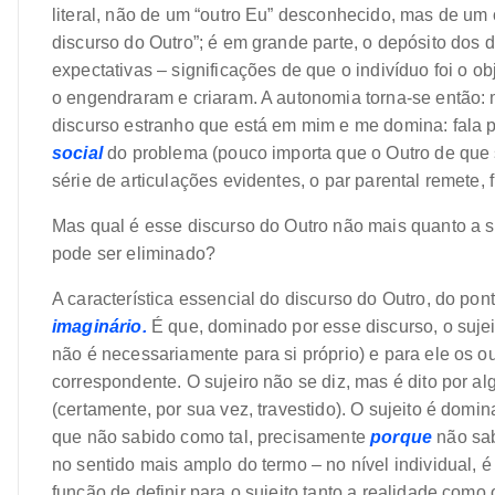
literal, não de um “outro Eu” desconhecido, mas de um
discurso do Outro”; é em grande parte, o depósito dos 
expectativas – significações de que o indivíduo foi o 
o engendraram e criaram. A autonomia torna-se então: 
discurso estranho que está em mim e me domina: fala p
social
do problema (pouco importa que o Outro de que se 
série de articulações evidentes, o par parental remete, f
Mas qual é esse discurso do Outro não mais quanto a 
pode ser eliminado?
A característica essencial do discurso do Outro, do pon
imaginário.
É que, dominado por esse discurso, o sujei
não é necessariamente para si próprio) e para ele os 
correspondente. O sujeiro não se diz, mas é dito por a
(certamente, por sua vez, travestido). O sujeito é domi
que não sabido como tal, precisamente
porque
não sab
no sentido mais amplo do termo – no nível individual, 
função de definir para o sujeito tanto a realidade com