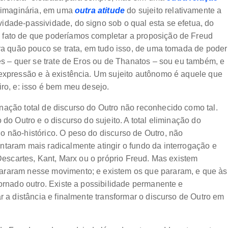
o imaginária, em uma
outra atitude
do sujeito relativamente a
idade-passividade, do signo sob o qual esta se efetua, do
 fato de que poderíamos completar a proposição de Freud
tra quão pouco se trata, em tudo isso, de uma tomada de poder
ões – quer se trate de Eros ou de Thanatos – sou eu também, e
 expressão e à existência. Um sujeito autônomo é aquele que
iro, e: isso é bem meu desejo.
nação total de discurso do Outro não reconhecido como tal.
 do Outro e o discurso do sujeito. A total eliminação do
o não-histórico. O peso do discurso de Outro, não
ntaram mais radicalmente atingir o fundo da interrogação e
 Descartes, Kant, Marx ou o próprio Freud. Mas existem
araram nesse movimento; e existem os que pararam, e que às
tornado outro. Existe a possibilidade permanente e
r a distância e finalmente transformar o discurso de Outro em