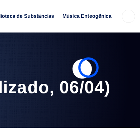
lioteca de Substâncias
Música Enteogênica
izado, 06/04)