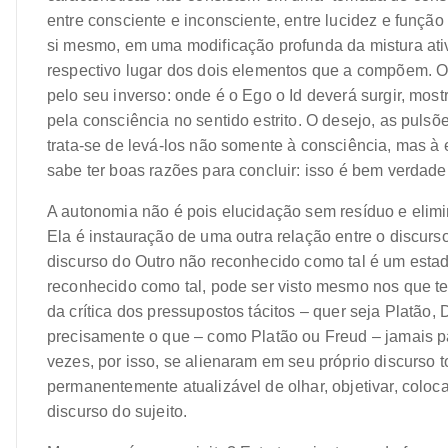
entre consciente e inconsciente, entre lucidez e funçã
si mesmo, em uma modificação profunda da mistura ativ
respectivo lugar dos dois elementos que a compõem. O
pelo seu inverso: onde é o Ego o Id deverá surgir, mos
pela consciência no sentido estrito. O desejo, as puls
trata-se de levá-los não somente à consciência, mas à
sabe ter boas razões para concluir: isso é bem verdade
A autonomia não é pois elucidação sem resíduo e elimi
Ela é instauração de uma outra relação entre o discurso
discurso do Outro não reconhecido como tal é um estad
reconhecido como tal, pode ser visto mesmo nos que te
da crítica dos pressupostos tácitos – quer seja Platão,
precisamente o que – como Platão ou Freud – jamais p
vezes, por isso, se alienaram em seu próprio discurso 
permanentemente atualizável de olhar, objetivar, coloca
discurso do sujeito.