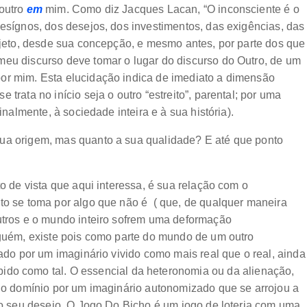
 outro
em
mim. Como diz Jacques Lacan, “O inconsciente é o
desígnos, dos desejos, dos investimentos, das exigências, das
objeto, desde sua concepção, e mesmo antes, por parte dos que
meu discurso deve tomar o lugar do discurso do Outro, de um
or mim. Esta elucidação indica de imediato a dimensão
trata no início seja o outro “estreito”, parental; por uma
inalmente, à sociedade inteira e à sua história).
sua origem, mas quanto a sua qualidade? E até que ponto
to de vista que aqui interessa, é sua relação com o
to se toma por algo que não é ( que, de qualquer maneira
outros e o mundo inteiro sofrem uma deformação
lguém, existe pois como parte do mundo de um outro
nado por um imaginário vivido como mais real que o real, ainda
ido como tal. O essencial da heteronomia ou da alienação,
é o domínio por um imaginário autonomizado que se arrojou a
o o seu desejo. O Jogo Do Bicho é um jogo de loteria com uma