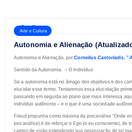
Dany3l
Arte e Cultura
Autonomia e Alienação (Atualizado
Autonomia e Alienação, por
Cornelius Castoriadis, ” 
Sentido da Autonomia. – O Indivíduo
Se a autonomia está no âmago dos objetivos e dos cami
elucidar esse termo. Tentaremos essa elucidação primei
passando em seguida ao plano que mais interessa aqui
indivíduo autônomo – e o que é uma sociedade autôno
Freud propunha como máxima da psicanálise “Onde era o
psicanálise) é de reforçar o Ego (o eu consciente), de
campo de visão estendendo sua organização de tal man