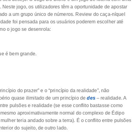
. Neste jogo, os utilizadores têm a oportunidade de apostar
ado a um grupo único de números. Review do caça-níquel
lidade foi pensada para os usuários poderem escolher até
mo o jogo se desenrola:
que é bem grande.
rincípio do prazer” e o “princípio da realidade”, não
pério quase ilimitado de um princípio de
des
– realidade. A
entre pulsões e realidade (se esse conflito bastasse como
çõ mesmo aproximativamente normal do complexo de Édipo
her teria andado sobre a terra). É o conflito entre pulsões
terior do sujeito, de outro lado.