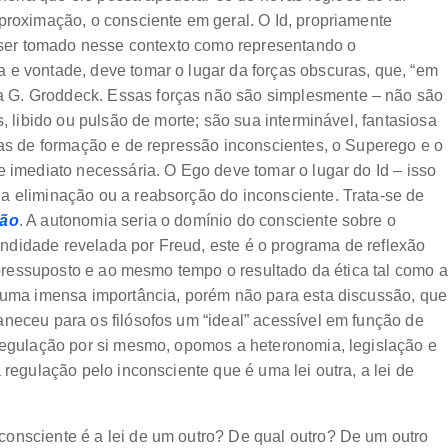
proximação, o consciente em geral. O Id, propriamente
e ser tomado nesse contexto como representando o
a e vontade, deve tomar o lugar da forças obscuras, que, “em
 G. Groddeck. Essas forças não são simplesmente – não são
, libido ou pulsão de morte; são sua interminável, fantasiosa
ças de formação e de repressão inconscientes, o Superego e o
e imediato necessária. O Ego deve tomar o lugar do Id – isso
a eliminação ou a reabsorção do inconsciente. Trata-se de
são
. A autonomia seria o domínio do consciente sobre o
ndidade revelada por Freud, este é o programa de reflexão
o pressuposto e ao mesmo tempo o resultado da ética tal como a
i uma imensa importância, porém não para esta discussão, que
aneceu para os filósofos um “ideal” acessível em função de
 regulação por si mesmo, opomos a heteronomia, legislação e
 regulação pelo inconsciente que é uma lei outra, a lei de
onsciente é a lei de um outro? De qual outro? De um outro