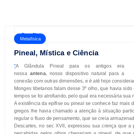
Dany3l
Metafísica
Pineal, Mística e Ciência
“
A Glândula Pineal para os antigos era
nossa
antena
, nosso dispositivo natural para a
conexão com outras dimensões, e é até hoje considerad
Monges tibetanos falam desse 3º olho, que havia sido o
tempos se foi atrofiando, pelo qual era necessária sua
A existência da epífise ou pineal se conhece faz mais
gregos lhe havia chamado a atenção à situação partic
regular o fluxo de pensamento, que se creia armazenado
Descartes, no sec XVII, expressou sua crença que a 
percebidas pelos olhos chegariam a pineal, de que 