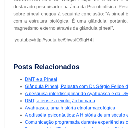
destacado pesquisador na área da Psicobiofísica. Pes
sobre pineal chegou à seguinte conclusão: “A pineal é
com a estrutura biológica. É uma glândula, portanto,
magnetismo externo através da glândula pineal”.
[youtube=http://youtu.be/9hwsfO9lgH4]
>
Posts Relacionados
DMT e a Pineal
Glândula Pineal, Palestra com Dr. Sérgio Felipe d
A pesquisa interdisciplinar do Ayahuasca e da D
DMT, aliens e a evolução humana
Ayahuasca, uma história etnofarmacológica
A odisséia psiconáutica: A História de um século
Comunicação programada durante experiências