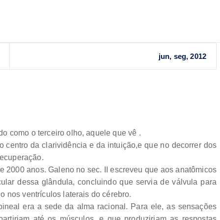
jun, seg, 2012
o como o terceiro olho, aquele que vê .
 centro da clarividência e da intuição,e que no decorrer dos
 recuperação.
 de 2000 anos. Galeno no sec. II escreveu que aos anatômicos
ular dessa glândula, concluindo que servia de válvula para
 nos ventrículos laterais do cérebro.
pineal era a sede da alma racional. Para ele, as sensações
partiriam até os músculos, e que produziriam as respostas