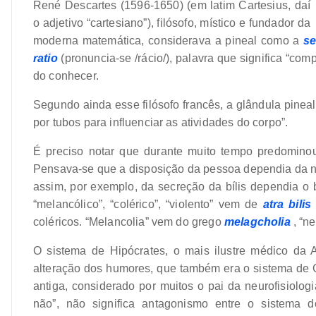
René Descartes (1596-1650) (em latim Cartesius, daí
o adjetivo “cartesiano”), filósofo, místico e fundador da
moderna matemática, considerava a pineal como a
se
ratio
(pronuncia-se /rácio/), palavra que significa “com
do conhecer.
Segundo ainda esse filósofo francês, a glândula pine
por tubos para influenciar as atividades do corpo”.
É preciso notar que durante muito tempo predomino
Pensava-se que a disposição da pessoa dependia da natu
assim, por exemplo, da secreção da bílis dependia o b
“melancólico”, “colérico”, “violento” vem de
atra bili
coléricos. “Melancolia” vem do grego
melagcholia
, “n
O sistema de Hipócrates, o mais ilustre médico da 
alteração dos humores, que também era o sistema de 
antiga, considerado por muitos o pai da neurofisiolog
não”, não significa antagonismo entre o sistema 