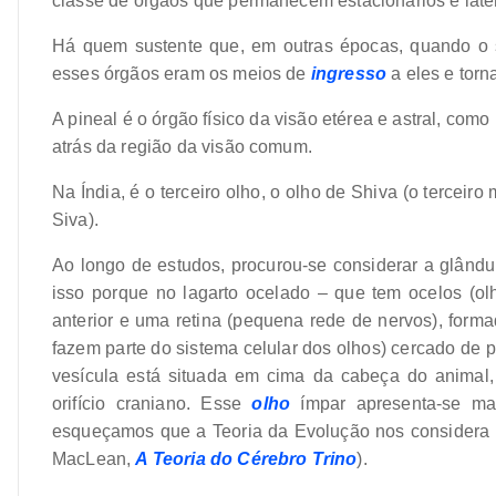
classe de órgãos que permanecem estacionários e late
Há quem sustente que, em outras épocas, quando o
esses órgãos eram os meios de
ingresso
a eles e torn
A pineal é o órgão físico da visão etérea e astral, como
atrás da região da visão comum.
Na Índia, é o terceiro olho, o olho de Shiva (o tercei
Siva).
Ao longo de estudos, procurou-se considerar a glând
isso porque no lagarto ocelado – que tem ocelos (olh
anterior e uma retina (pequena rede de nervos), form
fazem parte do sistema celular dos olhos) cercado de 
vesícula está situada em cima da cabeça do animal
orifício craniano. Esse
olho
ímpar apresenta-se m
esqueçamos que a Teoria da Evolução nos considera u
MacLean,
A Teoria do Cérebro Trino
).