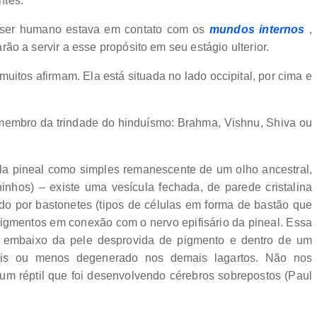
ntes.
 ser humano estava em contato com os
mundos internos
,
arão a servir a esse propósito em seu estágio ulterior.
 muitos afirmam. Ela está situada no lado occipital, por cima e
ro membro da trindade do hinduísmo: Brahma, Vishnu, Shiva ou
ula pineal como simples remanescente de um olho ancestral,
inhos) – existe uma vesícula fechada, de parede cristalina
ado por bastonetes (tipos de células em forma de bastão que
pigmentos em conexão com o nervo epifisário da pineal. Essa
, embaixo da pele desprovida de pigmento e dentro de um
ais ou menos degenerado nos demais lagartos. Não nos
m réptil que foi desenvolvendo cérebros sobrepostos (Paul