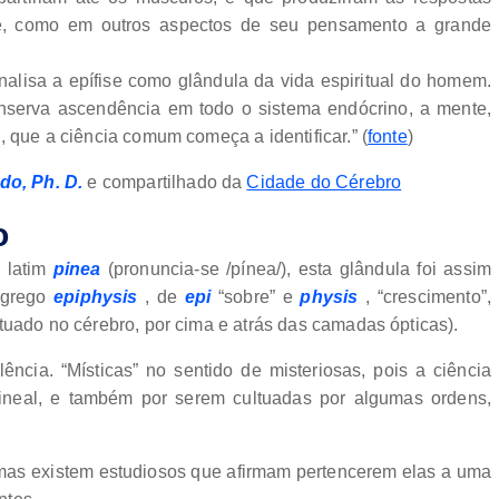
, como em outros aspectos de seu pensamento a grande
analisa a epífise como glândula da vida espiritual do homem.
onserva ascendência em todo o sistema endócrino, a mente,
, que a ciência comum começa a identificar.” (
fonte
)
do, Ph. D.
e compartilhado da
Cidade do Cérebro
o
 latim
pinea
(pronuncia-se /pínea/), esta glândula foi assim
 grego
epiphysis
, de
epi
“sobre” e
physis
, “crescimento”,
tuado no cérebro, por cima e atrás das camadas ópticas).
ência. “Místicas” no sentido de misteriosas, pois a ciência
ineal, e também por serem cultuadas por algumas ordens,
 mas existem estudiosos que afirmam pertencerem elas a uma