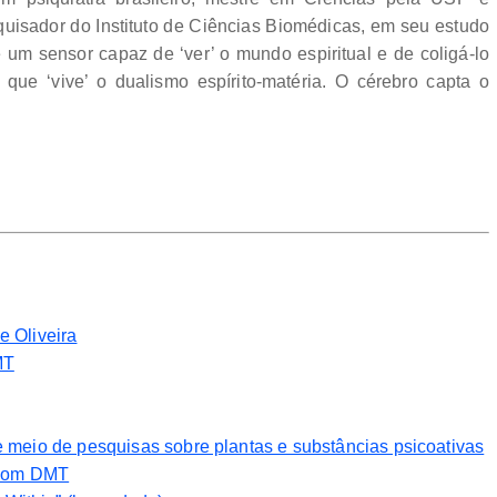
quisador do Instituto de Ciências Biomédicas, em seu estudo
 um sensor capaz de ‘ver’ o mundo espiritual e de coligá-lo
 que ‘vive’ o dualismo espírito-matéria. O cérebro capta o
e Oliveira
MT
 e meio de pesquisas sobre plantas e substâncias psicoativas
 com DMT