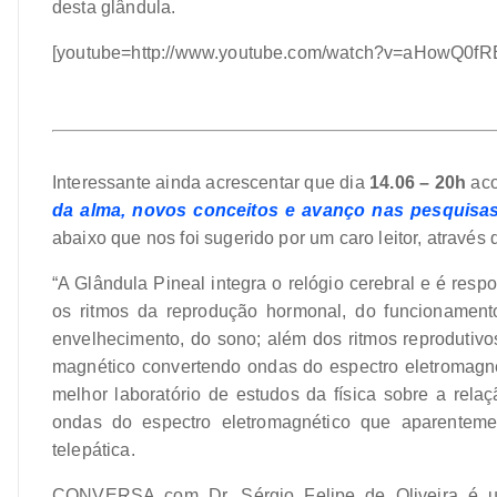
desta glândula.
[youtube=http://www.youtube.com/watch?v=aHowQ0fR
>
>
Interessante ainda acrescentar que dia
14.06 – 20h
aco
da alma, novos conceitos e avanço nas pesquisa
abaixo que nos foi sugerido por um caro leitor, através
“A Glândula Pineal integra o relógio cerebral e é res
os ritmos da reprodução hormonal, do funcionament
envelhecimento, do sono; além dos ritmos reprodutiv
magnético convertendo ondas do espectro eletromagné
melhor laboratório de estudos da física sobre a rela
ondas do espectro eletromagnético que aparenteme
telepática.
CONVERSA com Dr. Sérgio Felipe de Oliveira é um