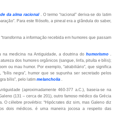
de da alma racional
. O termo “racional” deriva-se do latim
paração”. Para este filósofo, a pineal era a glândula do saber,
al “transforma a informação recebida em humores que passam
u na medicina na Antiguidade, a doutrina do
humorismo
.
reza dos humores orgânicos (sangue, linfa, pituíta e bílis);
om ou mau humor. Por exemplo, “atrabiliário”, que significa
s
, “bílis negra”, humor que se supunha ser secretado pelos
egra bílis”, pelo latim
melancholia
.
Antiguidade (aproximadamente 460-377 a.C.), baseia-se na
Galeno (131 – cerca de 201), outro famoso médico da Grécia
ia. O célebre provérbio: “Hipócrates diz sim, mas Galeno diz
dos dois médicos. é uma maneira jocosa a respeito das