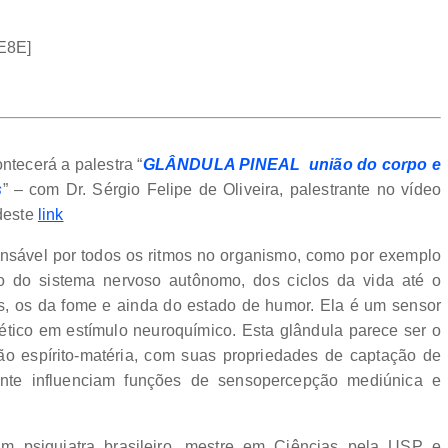
E8E]
ntecerá a palestra “
GLÂNDULA PINEAL  união do corpo e
s
” – com Dr. Sérgio Felipe de Oliveira, palestrante no vídeo
 deste
link
ponsável por todos os ritmos no organismo, como por exemplo
o do sistema nervoso autônomo, dos ciclos da vida até o
os, os da fome e ainda do estado de humor. Ela é um sensor
tico em estímulo neuroquímico. Esta glândula parece ser o
ção espírito-matéria, com suas propriedades de captação de
nte influenciam funções de sensopercepção mediúnica e
 psiquiatra brasileiro, mestre em Ciências pela USP e