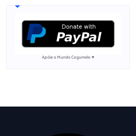
u
i
s
a
r
p
o
r
:
Apóie o Mundo Cogumelo ♥