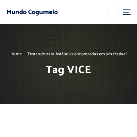
S
k
Mundo Cogumelo
i
p
t
o
c
o
Home
Testando as substâncias encontradas em um festival
n
t
Tag VICE
e
n
t