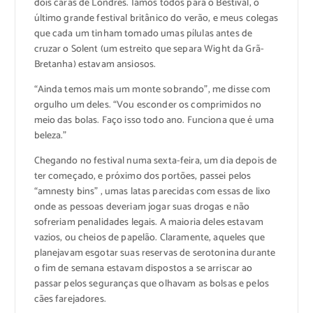
dois caras de Londres. Íamos todos para o Bestival, o
último grande festival britânico do verão, e meus colegas
que cada um tinham tomado umas pílulas antes de
cruzar o Solent (um estreito que separa Wight da Grã-
Bretanha) estavam ansiosos.
“Ainda temos mais um monte sobrando”, me disse com
orgulho um deles. “Vou esconder os comprimidos no
meio das bolas. Faço isso todo ano. Funciona que é uma
beleza.”
Chegando no festival numa sexta-feira, um dia depois de
ter começado, e próximo dos portões, passei pelos
“amnesty bins” , umas latas parecidas com essas de lixo
onde as pessoas deveriam jogar suas drogas e não
sofreriam penalidades legais. A maioria deles estavam
vazios, ou cheios de papelão. Claramente, aqueles que
planejavam esgotar suas reservas de serotonina durante
o fim de semana estavam dispostos a se arriscar ao
passar pelos seguranças que olhavam as bolsas e pelos
cães farejadores.