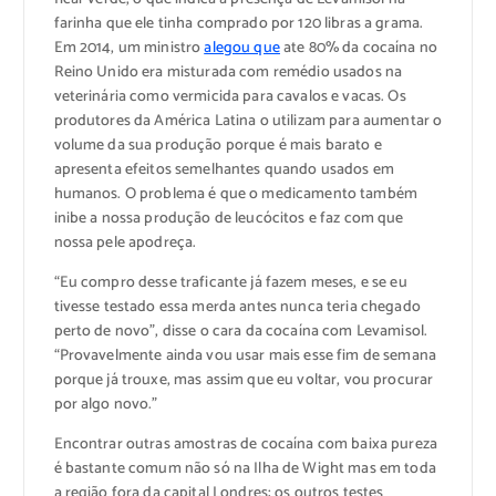
farinha que ele tinha comprado por 120 libras a grama.
Em 2014, um ministro
alegou que
ate 80% da cocaína no
Reino Unido era misturada com remédio usados na
veterinária como vermicida para cavalos e vacas. Os
produtores da América Latina o utilizam para aumentar o
volume da sua produção porque é mais barato e
apresenta efeitos semelhantes quando usados em
humanos. O problema é que o medicamento também
inibe a nossa produção de leucócitos e faz com que
nossa pele apodreça.
“Eu compro desse traficante já fazem meses, e se eu
tivesse testado essa merda antes nunca teria chegado
perto de novo”, disse o cara da cocaína com Levamisol.
“Provavelmente ainda vou usar mais esse fim de semana
porque já trouxe, mas assim que eu voltar, vou procurar
por algo novo.”
Encontrar outras amostras de cocaína com baixa pureza
é bastante comum não só na Ilha de Wight mas em toda
a região fora da capital Londres; os outros testes