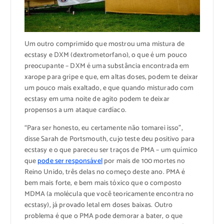
Um outro comprimido que mostrou uma mistura de
ecstasy e DXM (dextrometorfano), o que é um pouco
preocupante – DXM é uma substância encontrada em
xarope para gripe e que, em altas doses, podem te deixar
um pouco mais exaltado, e que quando misturado com
ecstasy em uma noite de agito podem te deixar
propensos a um ataque cardíaco.
“Para ser honesto, eu certamente não tomarei isso”,
disse Sarah de Portsmouth, cujo teste deu positivo para
ecstasy e o que pareceu ser traços de PMA – um químico
que
pode ser responsável
por mais de 100 mortes no
Reino Unido, três delas no começo deste ano. PMA é
bem mais forte, e bem mais tóxico que o composto
MDMA (a molécula que você teoricamente encontra no
ecstasy), já provado letal em doses baixas. Outro
problema é que o PMA pode demorar a bater, o que