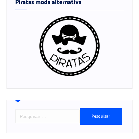
Piratas moda alternativa
P
e
s
q