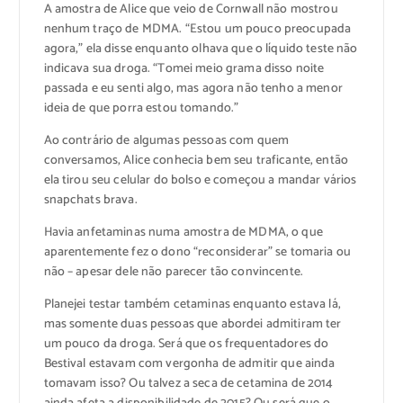
A amostra de Alice que veio de Cornwall não mostrou
nenhum traço de MDMA. “Estou um pouco preocupada
agora,” ela disse enquanto olhava que o líquido teste não
indicava sua droga. “Tomei meio grama disso noite
passada e eu senti algo, mas agora não tenho a menor
ideia de que porra estou tomando.”
Ao contrário de algumas pessoas com quem
conversamos, Alice conhecia bem seu traficante, então
ela tirou seu celular do bolso e começou a mandar vários
snapchats brava.
Havia anfetaminas numa amostra de MDMA, o que
aparentemente fez o dono “reconsiderar” se tomaria ou
não – apesar dele não parecer tão convincente.
Planejei testar também cetaminas enquanto estava lá,
mas somente duas pessoas que abordei admitiram ter
um pouco da droga. Será que os frequentadores do
Bestival estavam com vergonha de admitir que ainda
tomavam isso? Ou talvez a seca de cetamina de 2014