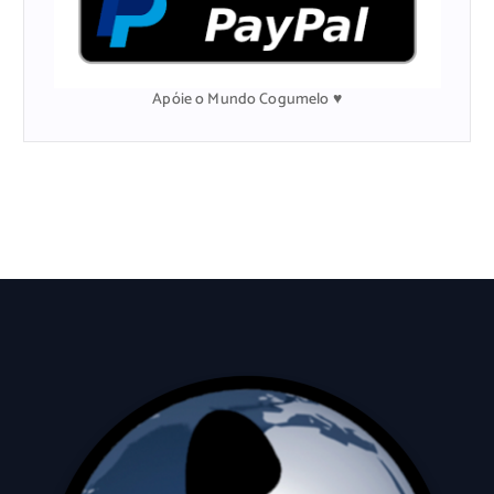
p
o
r
:
Apóie o Mundo Cogumelo ♥