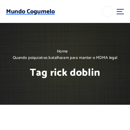
S
k
Mundo Cogumelo
i
p
t
o
c
o
Home
n
Quando psiquiatras batalharam para manter o MDMA legal
t
e
Tag rick doblin
n
t