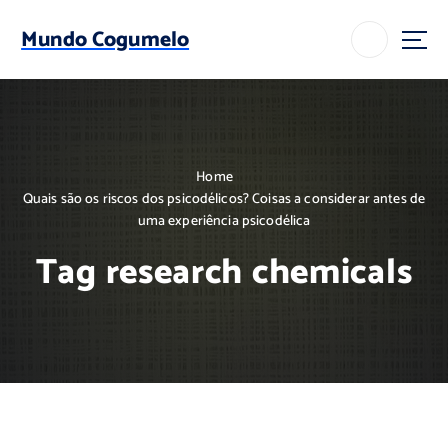
S
k
Mundo Cogumelo
i
p
t
o
c
o
Home
n
Quais são os riscos dos psicodélicos? Coisas a considerar antes de
t
uma experiência psicodélica
e
n
Tag research chemicals
t