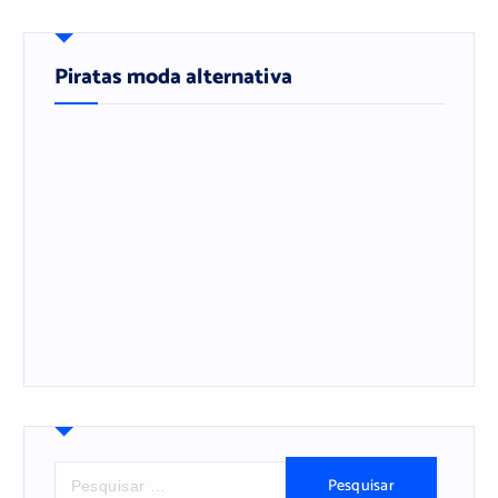
Piratas moda alternativa
P
e