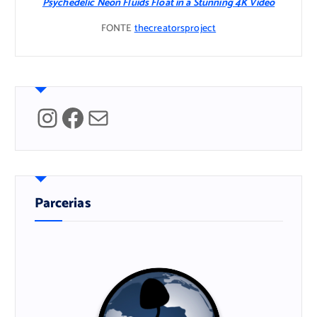
Psychedelic Neon Fluids Float in a Stunning 4K Video
FONTE
thecreatorsproject
Instagram
Facebook
Mail
Parcerias