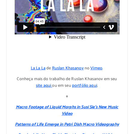
La La La
de
Ruslan Khasanov
no
Vimeo
.
Conheça mais do trabalho de Ruslan Khasanov em seu
site aqui
ou em seu
portfólio aqui
.
+
Macro Footage of Liquid Morphs in Susi Sie’s New Music
Video
Patterns of Life Emerge in Petri Dish Macro Videography