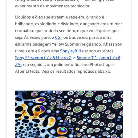
experimento de movimentos tecnicolor .
Líquidos e óleos se atraem e repelem, girando e
brilhando, explodindo e dividindo, dançando em um mar
cromático que poderia ser, bem, o que você quiser que
seja. Às vezes parece
CGI
, outras vezes, parece uma
estranha paisagem Yellow Submarine girando. Khasanov
filmou em 4K com uma
Sony a7R II
usando as lentes
Sony FE 90mm f / 2.8 Macro G
e
Sonnar T * 55mm f / 1.8
ZA
, em seguida, um polimento final no Photoshop e
After Effects. Veja os resultados hipnóticos abaixo.