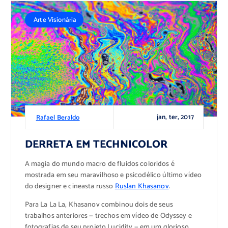
Arte Visionária
jan, ter, 2017
Rafael Beraldo
DERRETA EM TECHNICOLOR
A magia do mundo macro de fluidos coloridos é
mostrada em seu maravilhoso e psicodélico último vídeo
do designer e cineasta russo
Ruslan Khasanov
.
Para La La La, Khasanov combinou dois de seus
trabalhos anteriores — trechos em vídeo de Odyssey e
fotografias de seu projeto Lucidity — em um glorioso