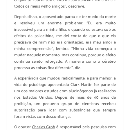
enquanto estava sob efeito da substância: minha filha e
todos os meus velho amigos”, descreve.
Depois disso, o aposentado parou de ter medo da morte
e resolveu um enorme problema: “Eu era muito
inacessível para a minha filha, e quando eu estava sob os
efeitos da psilocibina, me dei conta de que o que ela
precisava de mim não era orientação, era meu amor e
minha compreensão”, lembra. “Minha vida começou a
mudar naquele momento, mas continua, porque o efeito
continua sendo reforçado. A maneira como o cérebro
processa as coisas fica diferente”, diz.
A experiência que mudou radicalmente, e para melhor, a
vida do psicólogo aposentado Clark Martin fez parte de
um dos maiores estudos com alucinógenos já realizados
nos Estados Unidos. Depois de mais de 40 anos de
proibição, um pequeno grupo de cientistas recebeu
autorização para lidar com substâncias que sempre
foram vistas com desconfiança.
O doutor
Charles Grob
é responsável pela pesquisa com