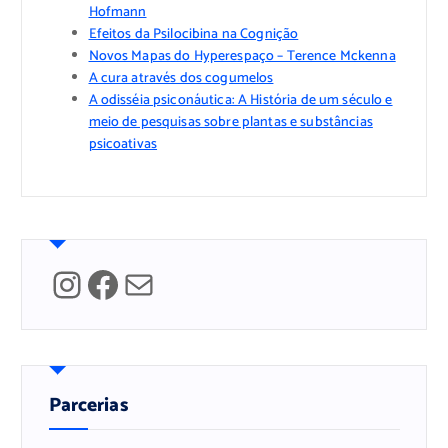
Hofmann
Efeitos da Psilocibina na Cognição
Novos Mapas do Hyperespaço – Terence Mckenna
A cura através dos cogumelos
A odisséia psiconáutica: A História de um século e
meio de pesquisas sobre plantas e substâncias
psicoativas
Instagram
Facebook
Mail
Parcerias