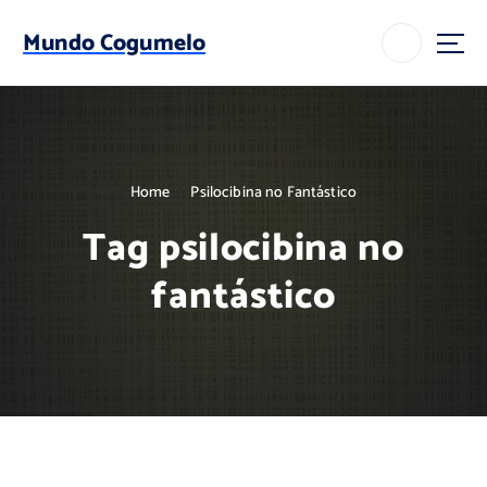
S
k
Mundo Cogumelo
i
p
t
o
c
o
Home
Psilocibina no Fantástico
n
t
Tag psilocibina no
e
n
fantástico
t