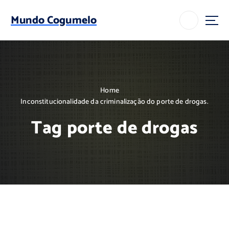
S
k
Mundo Cogumelo
i
p
t
o
c
o
Home
n
Inconstitucionalidade da criminalização do porte de drogas.
t
e
Tag porte de drogas
n
t