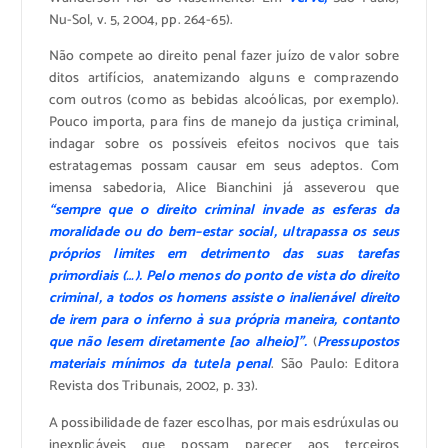
Nu-Sol, v. 5, 2004, pp. 264-65).
Não compete ao direito penal fazer juízo de valor sobre
ditos artifícios, anatemizando alguns e comprazendo
com outros (como as bebidas alcoólicas, por exemplo).
Pouco importa, para fins de manejo da justiça criminal,
indagar sobre os possíveis efeitos nocivos que tais
estratagemas possam causar em seus adeptos. Com
imensa sabedoria, Alice Bianchini já asseverou que
“sempre que o direito criminal invade as esferas da
moralidade ou do bem–estar social, ultrapassa os seus
próprios limites em detrimento das suas tarefas
primordiais (…). Pelo menos do ponto de vista do direito
criminal, a todos os homens assiste o inalienável direito
de irem para o inferno à sua própria maneira, contanto
que não lesem diretamente [ao alheio]”.
(
Pressupostos
materiais mínimos da tutela penal
. São Paulo: Editora
Revista dos Tribunais, 2002, p. 33).
A possibilidade de fazer escolhas, por mais esdrúxulas ou
inexplicáveis que possam parecer aos terceiros