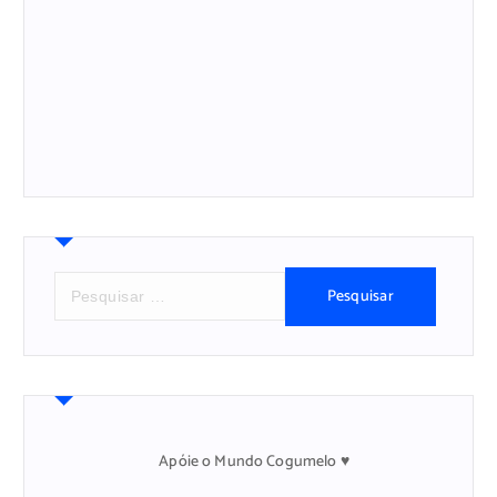
P
e
s
q
u
i
s
a
Apóie o Mundo Cogumelo ♥
r