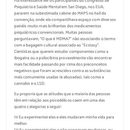
Foi interessante ver os participantes do Congresso de
Psiquiatria e Saúde Mental em San Diego, nos EUA,
pararem na subestimada cabine do MAPS no hall da
convenção, onde ela compartilhava espaço com diversos
painéis muito mais brilhantes dos medicamentos
psiquiátricos convencionais. Muitas pessoas
perguntavam, “O que é MDMA?” não associando o termo
com a bagagem cultural associada ao “Ecstasy”.
Cientistas que querem estudar componentes como a
ibogaína ou a psilocibina provavelmente vão encontrar
mais facilidade passando por cima dos preconceitos
negativos que foram acrescidos contra as substâncias
mais comumente usadas (e abusadas), tais como a
cannabis e o LSD.
Eu proporia que as atitudes que a maioria das pessoas
têm em relação aos psicodélicos caem em uma das
quatro categorias a seguir:
(1) Eu experimentei eles e eles mudaram minha vida para
melhor.