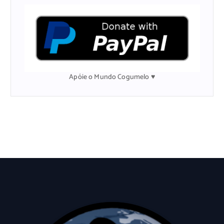
s
a
r
p
o
r
:
Apóie o Mundo Cogumelo ♥