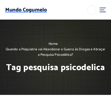
S
k
Mundo Cogumelo
i
p
t
o
c
o
Home
n
Quando a Psiquiatria vai Abandonar a Guerra às Drogas e Abraçar
t
a Pesquisa Psicodélica?
e
n
Tag pesquisa psicodelica
t