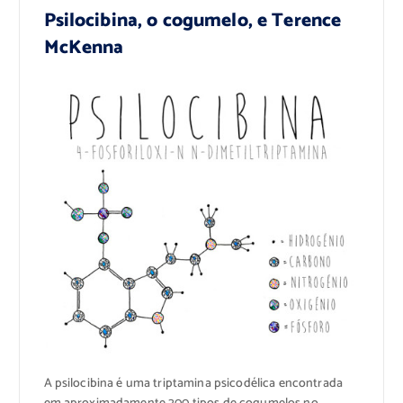
Psilocibina, o cogumelo, e Terence
McKenna
A psilocibina é uma triptamina psicodélica encontrada