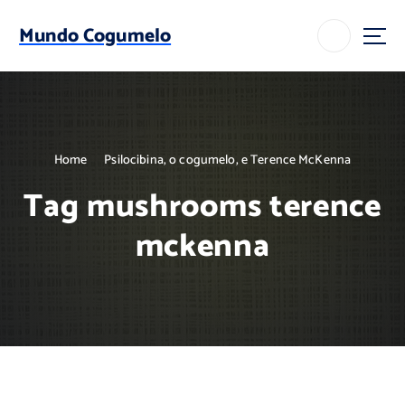
S
k
Mundo Cogumelo
i
p
t
o
c
o
Home
Psilocibina, o cogumelo, e Terence McKenna
n
t
Tag mushrooms terence
e
n
mckenna
t