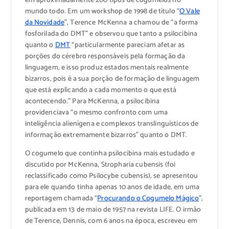
em aproximadamente 200 tipos de cogumelos no
mundo todo. Em um workshop de 1998 de título “
O Vale
da Novidade
”, Terence McKenna a chamou de “a forma
fosforilada do DMT” e observou que tanto a psilocibina
quanto o
DMT
“particularmente pareciam afetar as
porções do cérebro responsáveis pela formação da
linguagem, e isso produz estados mentais realmente
bizarros, pois é a sua porção de formação de linguagem
que está explicando a cada momento o que está
acontecendo.” Para McKenna, a psilocibina
providenciava “o mesmo confronto com uma
inteligência alienígena e complexos translinguísticos de
informação extremamente bizarros” quanto o DMT.
O cogumelo que continha psilocibina mais estudado e
discutido por McKenna, Stropharia cubensis (foi
reclassificado como Psilocybe cubensis), se apresentou
para ele quando tinha apenas 10 anos de idade, em uma
reportagem chamada “
Procurando o Cogumelo Mágico
”,
publicada em 13 de maio de 1957 na revista LIFE. O irmão
de Terence, Dennis, com 6 anos na época, escreveu em