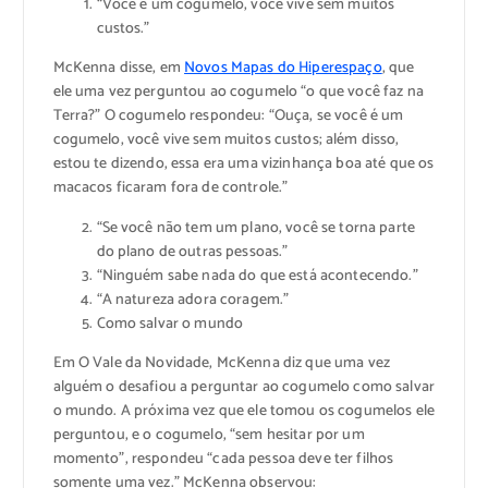
“Você é um cogumelo, você vive sem muitos
custos.”
McKenna disse, em
Novos Mapas do Hiperespaço
, que
ele uma vez perguntou ao cogumelo “o que você faz na
Terra?” O cogumelo respondeu: “Ouça, se você é um
cogumelo, você vive sem muitos custos; além disso,
estou te dizendo, essa era uma vizinhança boa até que os
macacos ficaram fora de controle.”
“Se você não tem um plano, você se torna parte
do plano de outras pessoas.”
“Ninguém sabe nada do que está acontecendo.”
“A natureza adora coragem.”
Como salvar o mundo
Em O Vale da Novidade, McKenna diz que uma vez
alguém o desafiou a perguntar ao cogumelo como salvar
o mundo. A próxima vez que ele tomou os cogumelos ele
perguntou, e o cogumelo, “sem hesitar por um
momento”, respondeu “cada pessoa deve ter filhos
somente uma vez.” McKenna observou: