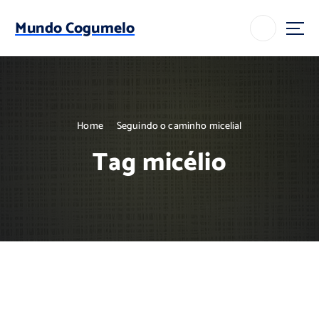
S
k
Mundo Cogumelo
i
p
t
o
c
o
Home
Seguindo o caminho micelial
n
t
Tag micélio
e
n
t