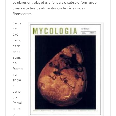
celulares entrelaçadas e foi para o subsolo formando
uma vasta teia de alimentos onde várias vidas
floresceram.
Cerca
de
250
milhõ
es de
anos
atrás,
na
fronte
ira
entre
o
perío
do
Permi
ano e
o