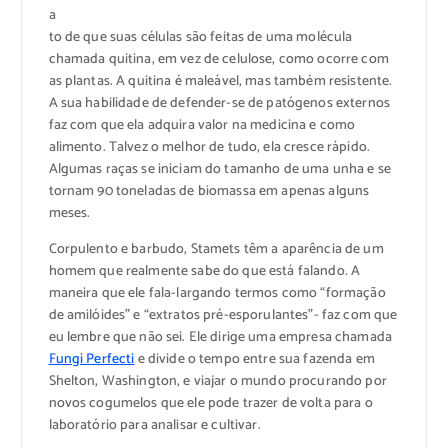
a
to de que suas células são feitas de uma molécula
chamada quitina, em vez de celulose, como ocorre com
as plantas. A quitina é maleável, mas também resistente.
A sua habilidade de defender-se de patógenos externos
faz com que ela adquira valor na medicina e como
alimento. Talvez o melhor de tudo, ela cresce rápido.
Algumas raças se iniciam do tamanho de uma unha e se
tornam 90 toneladas de biomassa em apenas alguns
meses.
Corpulento e barbudo, Stamets têm a aparência de um
homem que realmente sabe do que está falando. A
maneira que ele fala-largando termos como “formação
de amilóides” e “extratos pré-esporulantes”- faz com que
eu lembre que não sei. Ele dirige uma empresa chamada
Fungi Perfecti
e divide o tempo entre sua fazenda em
Shelton, Washington, e viajar o mundo procurando por
novos cogumelos que ele pode trazer de volta para o
laboratório para analisar e cultivar.