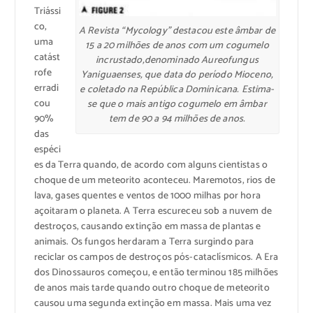
Triássi
co,
A Revista “Mycology” destacou este âmbar de
uma
15 a 20 milhões de anos com um cogumelo
catást
incrustado,denominado Aureofungus
rofe
Yaniguaenses, que data do período Mioceno,
erradi
e coletado na República Dominicana. Estima-
cou
se que o mais antigo cogumelo em âmbar
tem de 90 a 94 milhões de anos.
90%
das
espéci
es da Terra quando, de acordo com alguns cientistas o
choque de um meteorito aconteceu. Maremotos, rios de
lava, gases quentes e ventos de 1000 milhas por hora
açoitaram o planeta. A Terra escureceu sob a nuvem de
destroços, causando extinção em massa de plantas e
animais. Os fungos herdaram a Terra surgindo para
reciclar os campos de destroços pós-cataclísmicos. A Era
dos Dinossauros começou, e então terminou 185 milhões
de anos mais tarde quando outro choque de meteorito
causou uma segunda extinção em massa. Mais uma vez