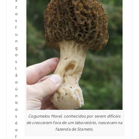
a
z
o
s
f
u
n
g
o
s
t
ã
o
ú
n
ic
o
Cogumelos Morel, conhecidos por serem difíceis
s
de crescerem fora de um laboratório, nasceram na
é
fazenda de Stamets.
o
f