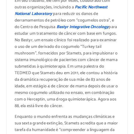
Em seu trabalho, ele tem por vezes, colaborado com
outras organizações, incluindo a
Pacific Northwest
National Laboratory
para reduzir os danos de
derramamentos de petróleo com “cogumelos ostra”, e
do Centro de Pesquisa
Bastyr Integrative Oncology
para
estudar um tratamento de câncer com base em fungos.
No Bastyr, um ensaio clínico foi realizado para examinar
o uso de um derivado do cogumelo “Turkey tail
mushroom”, fornecidos por Stamets, para impulsionar o
sistema imunológico de pacientes com câncer de mama
submetidas à quimioterapia. Em uma palestra do
TEDMED que Stamets deu em 2011, ele contou a história
da dramática recuperação de sua mãe de 83 anos de
idade, em estágio 4 de câncer de mama depois de usar o
mesmo cogumelo utilizado no ensaio, em combinação
com o Herceptin, uma droga quimioterápica. Agora aos
88, ela está livre do câncer.
Enquanto o mundo enfrenta as mudanças climáticas e
sua sexta grande extinção, Stamets acredita que a maior
tarefa da humanidade é “compreender a linguagem da