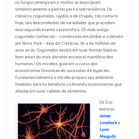
os fungos emergiram e muitos se associaram
simbioticamente a plantas para a sobrevivência. Os
clássicos cogumelos, rígidos e de chapéu, tão comuns
hoje, são descendentes de variedades que precedem
esse segundo evento catastrófico. (O mais antigo
cogumelo conhecido – conservado em âmbar e coletado
em Nova York – data do Cretáceo, 92 a 94 milhões de
anos atrás. Cogumelos evoluíram suas formas básicas
bem antes do mais distante ancestral mamífero dos
humanos.) Os micélios guiaram o curso dos
ecossistemas favorecendo sucessões de espécies.
Fundamentalmente o micélio prepara seu ambiente
imediato para eu benefício cultivando ecossistemas que
abastecem suas cadeias de alimentos.
Os Eco-
teóricos
James
Lovelock
e
Lynn
Margulis
,