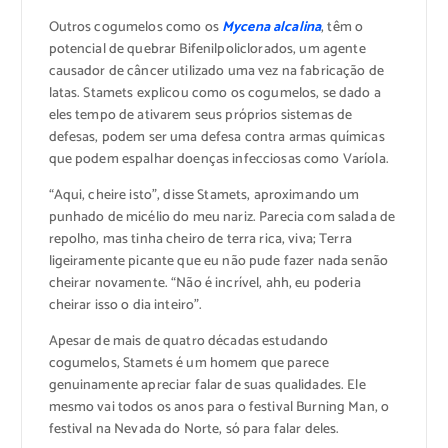
Outros cogumelos como os
Mycena alcalina
, têm o
potencial de quebrar Bifenilpoliclorados, um agente
causador de câncer utilizado uma vez na fabricação de
latas. Stamets explicou como os cogumelos, se dado a
eles tempo de ativarem seus próprios sistemas de
defesas, podem ser uma defesa contra armas químicas
que podem espalhar doenças infecciosas como Varíola.
“Aqui, cheire isto”, disse Stamets, aproximando um
punhado de micélio do meu nariz. Parecia com salada de
repolho, mas tinha cheiro de terra rica, viva; Terra
ligeiramente picante que eu não pude fazer nada senão
cheirar novamente. “Não é incrível, ahh, eu poderia
cheirar isso o dia inteiro”.
Apesar de mais de quatro décadas estudando
cogumelos, Stamets é um homem que parece
genuinamente apreciar falar de suas qualidades. Ele
mesmo vai todos os anos para o festival Burning Man, o
festival na Nevada do Norte, só para falar deles.