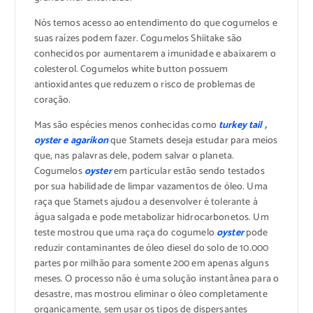
Nós temos acesso ao entendimento do que cogumelos e
suas raízes podem fazer. Cogumelos Shiitake são
conhecidos por aumentarem a imunidade e abaixarem o
colesterol. Cogumelos white button possuem
antioxidantes que reduzem o risco de problemas de
coração.
Mas são espécies menos conhecidas como
turkey tail ,
oyster e agarikon
que Stamets deseja estudar para meios
que, nas palavras dele, podem salvar o planeta.
Cogumelos
oyster
em particular estão sendo testados
por sua habilidade de limpar vazamentos de óleo. Uma
raça que Stamets ajudou a desenvolver é tolerante à
água salgada e pode metabolizar hidrocarbonetos. Um
teste mostrou que uma raça do cogumelo
oyster
pode
reduzir contaminantes de óleo diesel do solo de 10.000
partes por milhão para somente 200 em apenas alguns
meses. O processo não é uma solução instantânea para o
desastre, mas mostrou eliminar o óleo completamente
organicamente, sem usar os tipos de dispersantes