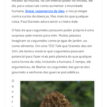
micélio) do mundo. Há um imenso poder no micélio, ele
diz, para coisas tais como aumentar a imunidade
humana,
limpar vazamentos de óleo
, e nos proteger
contra surtos de doenças. Mas mais do que qualquer
coisa, Paul Stamets adora sentir o cheiro dele.
O fato de que cogumelos possuem poder próprio é uma
surpresa-pelo menos para mim. Muitas pessoas
imaginam os cogumelos como pragas de jardim, ou
como alimento. Em uma TED Talk que Stamets deu em
2011, ele tentou mostrar que cogumelos possuem
potencial para fazer mais pelo planeta do que qualquer
outra forma de vida, incluindo a humana. É tempo, ele
argumentou, de libertar os cogumelos das garras dos
gourmets e senhores das guerras psicodélicas.
O
q
u
e
f