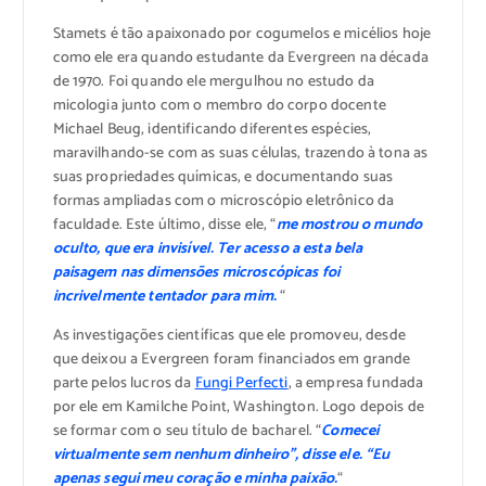
Stamets é tão apaixonado por cogumelos e micélios hoje
como ele era quando estudante da Evergreen na década
de 1970. Foi quando ele mergulhou no estudo da
micologia junto com o membro do corpo docente
Michael Beug, identificando diferentes espécies,
maravilhando-se com as suas células, trazendo à tona as
suas propriedades químicas, e documentando suas
formas ampliadas com o microscópio eletrônico da
faculdade. Este último, disse ele, “
me mostrou o mundo
oculto, que era invisível. Ter acesso a esta bela
paisagem nas dimensões microscópicas foi
incrivelmente tentador para mim.
“
As investigações científicas que ele promoveu, desde
que deixou a Evergreen foram financiados em grande
parte pelos lucros da
Fungi Perfecti
, a empresa fundada
por ele em Kamilche Point, Washington. Logo depois de
se formar com o seu título de bacharel. “
Comecei
virtualmente sem nenhum dinheiro”, disse ele. “Eu
apenas segui meu coração e minha paixão.
“