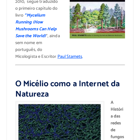
2010, segue traduzido
o primeiro capítulo do
livro
“Mycelium
Running (How
Mushrooms Can Help
Save the World)
“, ainda
sem nome em
português, do
Micologista e Escritor
Paul Stamets
.
O Micélio como a Internet da
Natureza
A
Históri
a das
redes
de
fungos