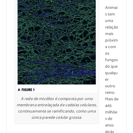
Animai
s tem
uma
relação
mais
próxim
a com
os
fungos
do que
qualqu
er
outro
reino.
A rede de micélios é composta por uma
Mais de
membrana entrelaçada de cadeias celulares,
465
continuamente se ramificando, como uma
milhõe
única parede celular grossa.
s de
anos
atrás