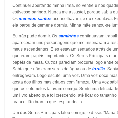
Continuei apertando minha irmã, no ventre e nos quadr
estivesse parindo. Nunca me assustei, porque sabia q
Os
meninos santos
aconselhavam, e eu executava. Fi
ela parou de gemer e dormiu. Minha mãe sentou-se junt
Eu não pude dormir. Os
santinhos
continuavam trabal
apareceram uns personagens que me inspiraram a respe
meus ascendentes. Eles estavam sentados atrás de uma
que eram papéis importantes. Os Seres Principais eram 
papéis da mesa. Outros pareciam procurar logo entre 
Sabia que não eram seres de água ou de
tortilla
. Sabi
entregavam. Logo escutei uma voz. Uma voz doce mas 
gosta dos filhos mas cria-os com firmeza. Uma voz sáb
que os cofumelos falavam comigo. Senti uma felicidade 
um livro aberto que foi crescendo, até ficar do tamanh
branco, tão branco que resplandecia.
Um dos Seres Principais falou comigo, e disse: “María 