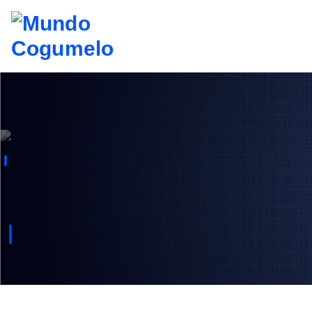
S
k
i
p
t
o
c
o
n
t
e
n
t