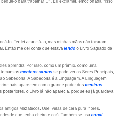
u, pegue-o para trabalhar…” . Eu exclamei, emocionada: “Isso
tocá-lo. Tentei acariciá-lo, mas minhas mãos não tocaram
lar. Então me dei conta que estava
lendo
o Livro Sagrado da
mples aprendiz. Por isso, como um prêmio, como uma
e tomam os
meninos santos
se pode ver os Seres Principais,
 dão Sabedoria. A Sabedoria é a Linguagem. A Linguagem
Os principais aparecem com o grande poder dos
meninos.
 posteriores, o Livro já não aparecia, porque eu já guardava
 antigos Mazatecos. Usei velas de cera pura; flores,
lor desde que tenha cheiro e cor). Também se usa
copal