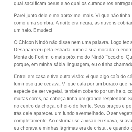
qual sacrificam perus e ao qual os curandeiros entreg
Parei junto dele e me aproximei mais. Vi que não tinha
como uma sombra. A noite era negra, as nuvens cobri
um halo. Emudeci.
O Chicón Nindó não disse nem uma palavra. Logo fez 
Desapareceu pela estrada, rumo a sua morada: o enorm
Monte do Fortim, o mais próximo do Nindó Tocoxho. Qu
porque, em minha sábia linguagem, eu o tinha chamad
Entrei em casa e tive outra visão: vi que algo caía do
luminoso que cegava. Vi que caía por um buraco que h
espécie de ser vegetal, também coberto por um halo, 
muitas cores, na cabeça tinha um grande resplendor. Se
no centro da choça, olhei-o de frente. Seus braços e 
trás dele apareceu um fundo avermelhado. O ser veget
completamente. Ao esfumar-se a visão eu suava, suava
eu chorava e minhas lágrimas era de cristal, e quando 