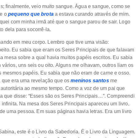
is; finalmente, veio muito sangue. Água e sangue, como se
ue o
pequeno que brota
a estava curando através de mim.
quei com minha irmã até que o sangue parou de sair. Logo
o dela para socorrê-la.
hando em meu corpo. Lembro que tive uma visão:
ito. Eu sabia que eram os Seres Principais de que falavam
 mesa sobre a qual havia muitos papéis escritos. Eu sabia
vários, uns seis ou oito. Alguns me olhavam, outros liam os
os mesmos papéis. Eu sabia que não eram de carne e osso.
a que era uma revelação que os
meninos santos
me
autoritária ao mesmo tempo. Como a voz de um pai que
ia que disse: “Esses são os Seres Principais…”. Compreendi
infinita. Na mesa dos Seres Principais apareceu um livro,
o de uma pessoa. Em suas páginas havia letras. Era um livro
Sabina, este é o Livro da Sabedoria. É o Livro da Linguagem.