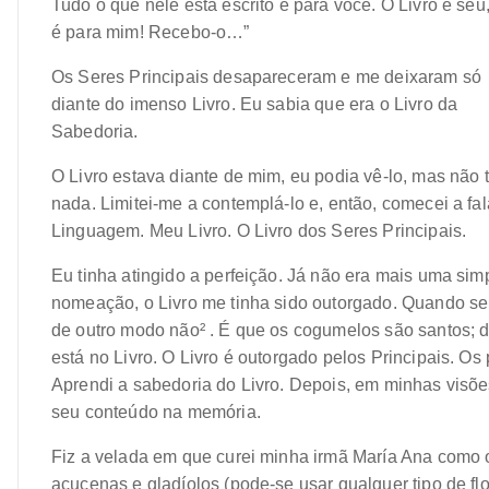
Tudo o que nele está escrito é para você. O Livro é se
é para mim! Recebo-o…”
Os Seres Principais desapareceram e me deixaram só
diante do imenso Livro. Eu sabia que era o Livro da
Sabedoria.
O Livro estava diante de mim, eu podia vê-lo, mas não 
nada. Limitei-me a contemplá-lo e, então, comecei a fa
Linguagem. Meu Livro. O Livro dos Seres Principais.
Eu tinha atingido a perfeição. Já não era mais uma si
nomeação, o Livro me tinha sido outorgado. Quando s
de outro modo não² . É que os cogumelos são santos;
está no Livro. O Livro é outorgado pelos Principais. 
Aprendi a sabedoria do Livro. Depois, em minhas visões
seu conteúdo na memória.
Fiz a velada em que curei minha irmã María Ana como os
açucenas e gladíolos (pode-se usar qualquer tipo de f