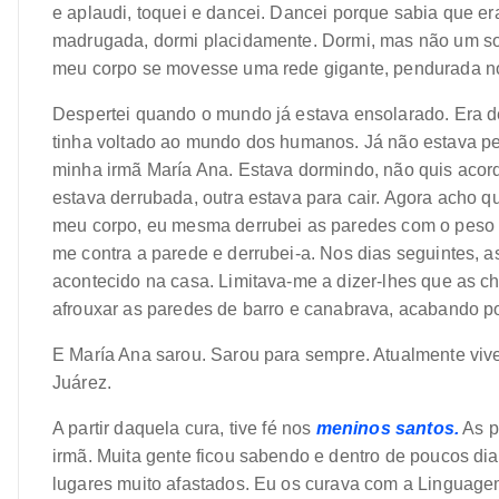
e aplaudi, toquei e dancei. Dancei porque sabia que e
madrugada, dormi placidamente. Dormi, mas não um s
meu corpo se movesse uma rede gigante, pendurada no
Despertei quando o mundo já estava ensolarado. Era d
tinha voltado ao mundo dos humanos. Já não estava pe
minha irmã María Ana. Estava dormindo, não quis acor
estava derrubada, outra estava para cair. Agora acho 
meu corpo, eu mesma derrubei as paredes com o peso
me contra a parede e derrubei-a. Nos dias seguintes,
acontecido na casa. Limitava-me a dizer-lhes que as c
afrouxar as paredes de barro e canabrava, acabando por
E María Ana sarou. Sarou para sempre. Atualmente vive
Juárez.
A partir daquela cura, tive fé nos
meninos santos.
As p
irmã. Muita gente ficou sabendo e dentro de poucos di
lugares muito afastados. Eu os curava com a Linguag